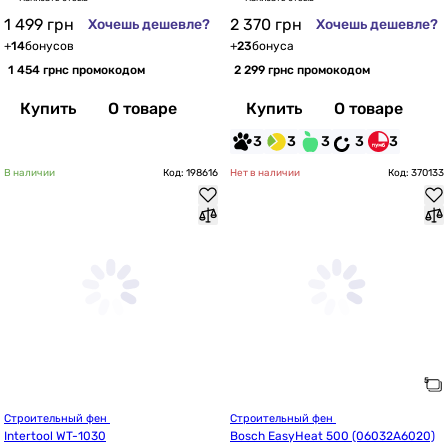
1 499
грн
2 370
грн
Хочешь дешевле?
Хочешь дешевле?
+
14
бонусов
+
23
бонуса
1 454 грн
с промокодом
2 299 грн
с промокодом
Купить
О товаре
Купить
О товаре
3
3
3
3
3
В наличии
Код: 198616
Нет в наличии
Код: 370133
Строительный фен 
Строительный фен 
Intertool WT-1030
Bosch EasyHeat 500 (06032A6020)