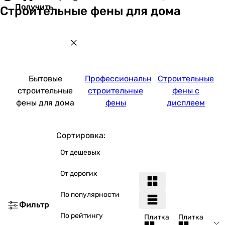
Получить
Строительные фены для дома
Бытовые
Профессиональные
Строительные
строительные
строительные
фены с
фены для дома
фены
дисплеем
Сортировка:
От дешевых
От дорогих
По популярности
Фильтр
По рейтингу
Плитка
Плитка