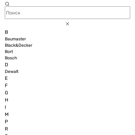
B
Baumaster
Black&Decker
Bort
Bosch
D
Dewalt
E
F
G
H
I
M
P
R