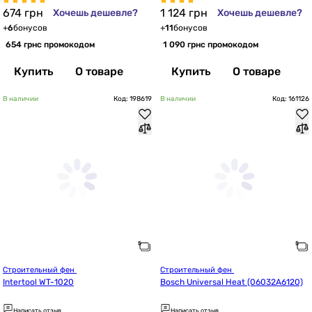
674
грн
1 124
грн
Хочешь дешевле?
Хочешь дешевле?
+
6
бонусов
+
11
бонусов
654 грн
с промокодом
1 090 грн
с промокодом
Купить
О товаре
Купить
О товаре
В наличии
Код: 198619
В наличии
Код: 161126
Строительный фен 
Строительный фен 
Intertool WT-1020
Bosch Universal Heat (06032A6120)
Написать отзыв
Написать отзыв