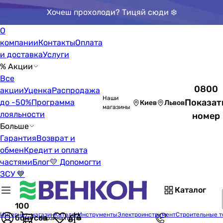
Хочеш прохолоди? Тицяй сюди ❄️
О
компании
Контакты
Оплата
и доставка
Услуги
% Акции
Все
0800
акции
Уценка
Распродажа
Наши
Показат
до -50%
Программа
Киев
Львов
магазины
лояльности
номер
Больше
Гарантия
Возврат и
обмен
Кредит и оплата
частями
Блог
💛 Допомогти
ЗСУ 💙
Каталог
100
Интернет-магазин
Каталог
Инструменты
Электроинструмент
Строительные 
бонусов
Корзина пуста