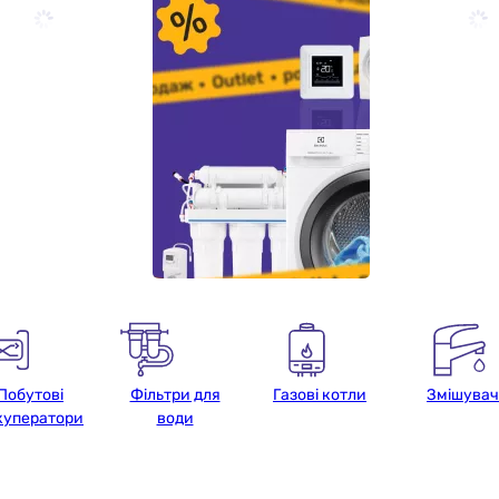
Побутові
Фільтри для
Газові котли
Змішувач
куператори
води