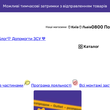
Можливі тимчасові затримки з відправленням товарів
0800 По
Київ
Львів
Наші магазини
Блог
💛 Допомогти ЗСУ 💙
Каталог
е частинами
Програма лояльності
Всі монтажі зас