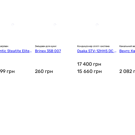
агрівач
Змішувач для кухні
Кондиціонер спліт-система
Канальний в
ntic Steatite Elite
Brinex 35B 007
Osaka STV-12HH5 DC I
Вентс К
 080 D400S-2-BC
nverter
1407)
17 400 грн
599
грн
260
грн
15 660
грн
2 082