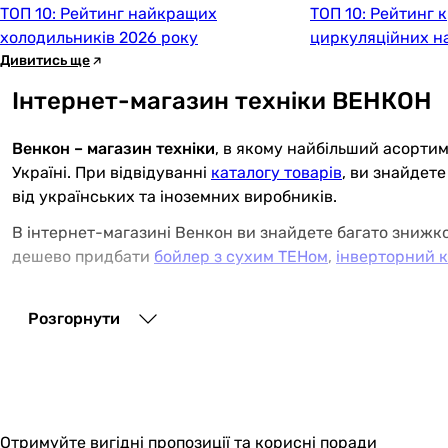
ТОП 10: Рейтинг найкращих
ТОП 10: Рейтинг 
холодильників 2026 року
циркуляційних на
Дивитись ще
Інтернет-магазин техніки ВЕНКОН
Венкон – магазин техніки
, в якому найбільший асортим
Україні. При відвідуванні
каталогу товарів
, ви знайдет
від українських та іноземних виробників.
В інтернет-магазині Венкон ви знайдете багато знижко
дешево придбати
бойлер з сухим ТЕНом
,
інверторний 
Магазин техніки Венкон - безкоштовна доставка 
Розгорнути
Магазин техніки vencon.ua має власні
точки обслугову
Києві чи Львові. Також у Венкон є адресна
доставка то
Каталог товарів онлайн магазину
В розділі побутова техніка в наявності товари для дом
Отримуйте вигідні пропозиції та корисні поради