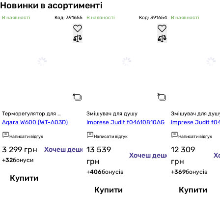
Новинки в асортименті
В наявності
Код: 391655
В наявності
Код: 391654
В наявності
Терморегулятор для 
Змішувач для душу
Змішувач для душ
радіатора опалення
Aqara W600 (WT-A03D)
Imprese Judit f04610810AG
Imprese Judit f
Написати відгук
Написати відгук
Написати відгук
3 299
грн
13 539
12 309
Хочеш дешевше?
Хочеш дешевше?
Х
+
32
бонуси
грн
грн
+
406
бонусів
+
369
бонусів
Купити
Купити
Купити