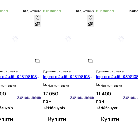
ності
Код: 391649
В наявності
Код: 391648
В наявності
Код: 
а система
Душова система
Душова система
se Judit t04810810SQ
Imprese Judit t04810810SA
Imprese Judit t030S10
C
Q
исати відгук
Написати відгук
Написати відгук
500
17 050
11 400
?
Хочеш дешевше?
Хочеш дешевше?
Хочеш
грн
грн
бонусів
+
511
бонусів
+
342
бонуси
упити
Купити
Купити