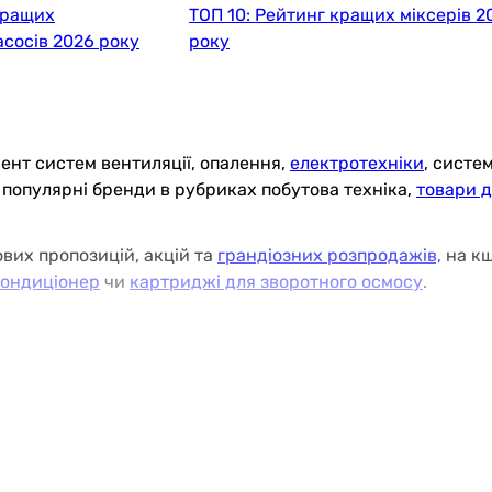
кращих
ТОП 10: Рейтинг кращих міксерів 2
сосів 2026 року
року
ент систем вентиляції, опалення,
електротехніки
, систе
е популярні бренди в рубриках побутова техніка,
товари 
вих пропозицій, акцій та
грандіозних розпродажів,
на к
кондиціонер
чи
картриджі для зворотного осмосу
.
по Україні, самовивезення в Києві та Львові
вання покупців
(офлайн магазини) в різних містах Україн
варів
та можливість користуватись послугами компаній-п
у, за допомогою яких ви можете створити затишний побут,