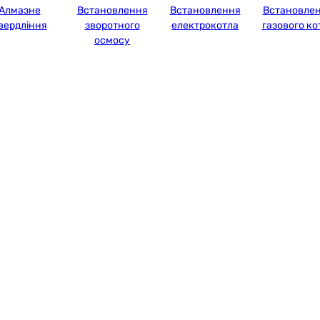
Алмазне
Встановлення
Встановлення
Встановле
вердління
зворотного
електрокотла
газового ко
осмосу