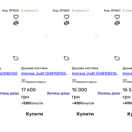
Код: 391653
В наявності
Код: 391652
В наявності
Код: 391651
В наяв
у
Душова система
Душова система
Душов
04610801AG
Imprese Judit t04810810SB
Imprese Judit t04810801SQ
Impre
C
C
C
Написати відгук
Написати відгук
Нап
17 600
15 000
16 
очеш дешевше?
Хочеш дешевше?
Хочеш дешевше
грн
грн
грн
+
528
бонусів
+
450
бонусів
+
495
Купити
Купити
К