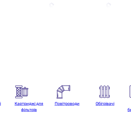
і
Картриджі для
Повітроводи
Обігрівачі
фільтрів
б