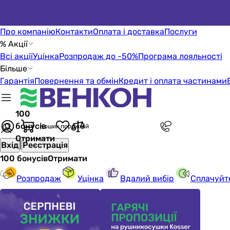
Про компанію
Контакти
Оплата і доставка
Послуги
% Акції
Всі акції
Уцінка
Розпродаж до -50%
Програма лояльності
Більше
Гарантія
Повернення та обмін
Кредит і оплата частинами
100
бонусів
Кошик порожній
Отримати
Вхід
|
Реєстрація
100 бонусів
Отримати
Розпродаж
Уцінка
Вдалий вибір
Сплачуйт