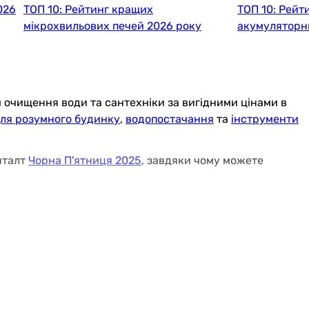
026
ТОП 10: Рейтинг кращих
ТОП 10: Рейт
мікрохвильових печей 2026 року
акумуляторн
м очищення води та сантехніки за вигідними цінами в
для розумного будинку
,
водопостачання
та
інструменти
шталт
Чорна П'ятниця 2025
, завдяки чому можете
и, завдяки чому ви можете отримати своє замовлення в
еревізників.
 такі як:
пральні машини
,
сушильні машини
,