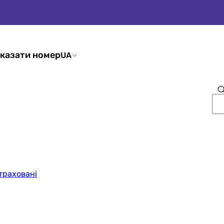
казати номер
UA
траховані