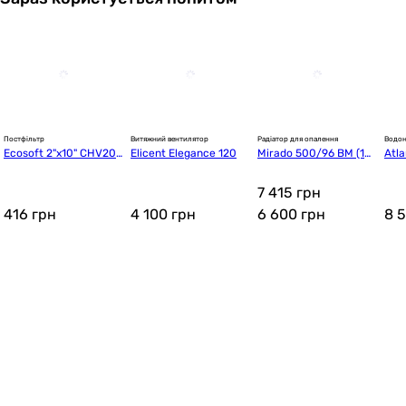
Постфільтр
Витяжний вентилятор
Радіатор для опалення
Водон
Ecosoft 2"х10" CHV201
Elicent Elegance 120
Mirado 500/96 BM (10
Atla
0ECOPKG (пост фільт
 секцій)
 VM
р)
 (85
7 415 грн
416
грн
4 100
грн
6 600
грн
8 