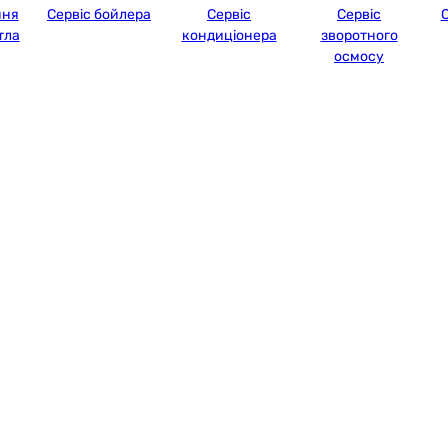
ння
Сервіс бойлера
Сервіс
Сервіс
С
тла
кондиціонера
зворотного
осмосу