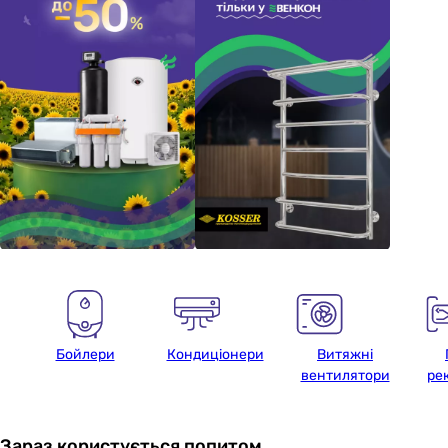
Бойлери
Кондиціонери
Витяжні
вентилятори
ре
Зараз користується попитом