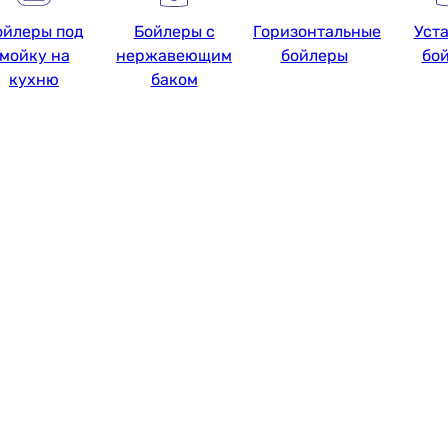
ойлеры под
Бойлеры с
Горизонтальные
Уст
мойку на
нержавеющим
бойлеры
бо
кухню
баком