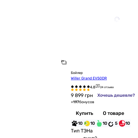
Бойлер
Willer Grand EV50DR
24 отзыва
9 899
грн
Хочешь дешевле?
+
197
бонусов
Купить
О товаре
10
10
10
5
10
Тип ТЭНа