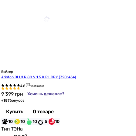
Бойлер
Ariston BLU1 R 80 V 1.5 К PL DRY (3201454)
12 отзывов
9 399
грн
Хочешь дешевле?
+
187
бонусов
Купить
О товаре
10
10
10
5
10
Тип ТЭНа