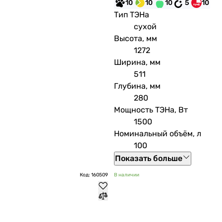
10
10
10
5
10
Тип ТЭНа
сухой
Высота, мм
1272
Ширина, мм
511
Глубина, мм
280
Мощность ТЭНа, Вт
1500
Номинальный объём, л
100
Показать больше
Код: 160509
В наличии