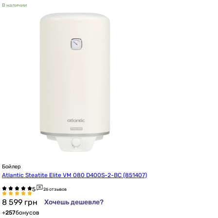
В наличии
Бойлер
Atlantic Steatite Elite VM 080 D400S-2-BC (851407)
26 отзывов
8 599
грн
Хочешь дешевле?
+
257
бонусов