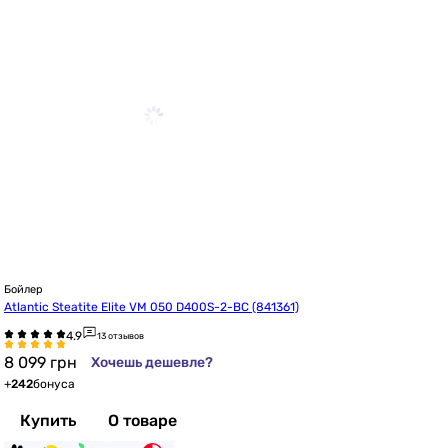
Бойлер
Atlantic Steatite Elite VM 050 D400S-2-BC (841361)
13 отзывов
8 099
грн
Хочешь дешевле?
+
242
бонуса
Купить
О товаре