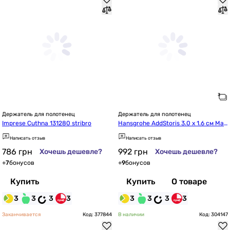
Держатель для полотенец
Держатель для полотенец
Imprese Cuthna 131280 stribro
Hansgrohe AddStoris 3.0 х 1.6 см Mat
t Black 41742670
Написать отзыв
Написать отзыв
786
грн
992
грн
Хочешь дешевле?
Хочешь дешевле?
+
7
бонусов
+
9
бонусов
Купить
Купить
О товаре
3
3
3
3
3
3
3
3
Заканчивается
Код: 377844
В наличии
Код: 304147