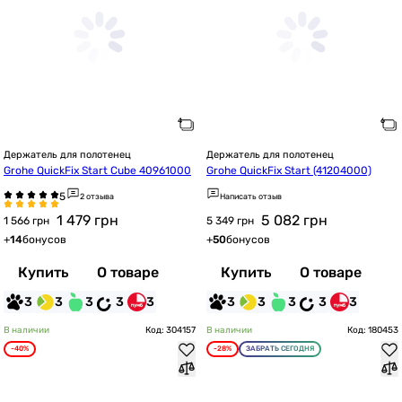
Держатель для полотенец
Держатель для полотенец
Grohe QuickFix Start Cube 40961000
Grohe QuickFix Start (41204000)
2 отзыва
Написать отзыв
1 479
грн
5 082
грн
1 566 грн
5 349 грн
+
14
бонусов
+
50
бонусов
Купить
О товаре
Купить
О товаре
3
3
3
3
3
3
3
3
3
3
В наличии
Код: 304157
В наличии
Код: 180453
-40%
-28%
ЗАБРАТЬ СЕГОДНЯ