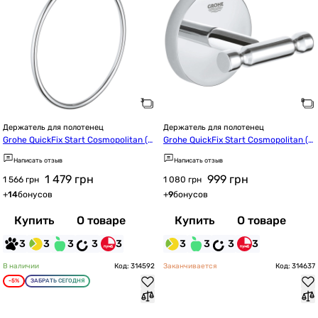
Держатель для полотенец
Держатель для полотенец
Grohe QuickFix Start Cosmopolitan (4
Grohe QuickFix Start Cosmopolitan (4
1167000)
1168000)
Написать отзыв
Написать отзыв
1 479
грн
999
грн
1 566 грн
1 080 грн
+
14
бонусов
+
9
бонусов
Купить
О товаре
Купить
О товаре
3
3
3
3
3
3
3
3
3
В наличии
Код: 314592
Заканчивается
Код: 314637
-5%
ЗАБРАТЬ СЕГОДНЯ