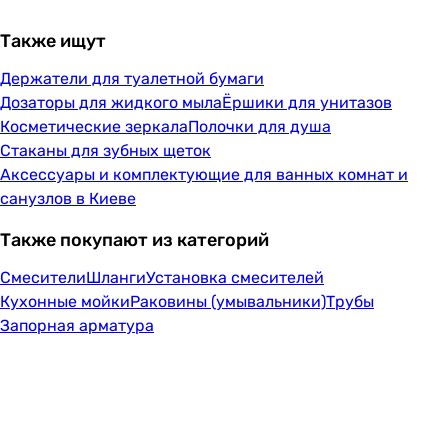
Также ищут
Держатели для туалетной бумаги
Дозаторы для жидкого мыла
Ёршики для унитазов
Косметические зеркала
Полочки для душа
Стаканы для зубных щеток
Аксессуары и комплектующие для ванных комнат и
санузлов в Киеве
Также покупают из категорий
Смесители
Шланги
Установка смесителей
Кухонные мойки
Раковины (умывальники)
Трубы
Запорная арматура