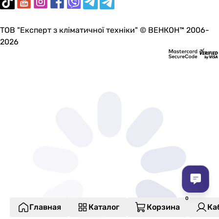
ТОВ "Експерт з кліматичної техніки" © ВЕНКОН™ 2006-
2026
Главная
Каталог
Корзина
Ка