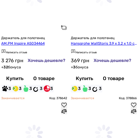
Держатель для полотенец
Держатель для полотенец
AM.PM Inspire A5034464
Hansgrohe WallStoris 3.9 x 3.2 x 1.0 с
м Matt Black 27929670
Написать отзыв
Написать отзыв
3 276
грн
369
грн
Хочешь дешевле?
Хочешь дешевле?
+
32
бонуса
+
3
бонуса
Купить
О товаре
Купить
О товаре
3
3
3
3
3
3
3
3
Заканчивается
Код: 378642
Заканчивается
Код: 378866