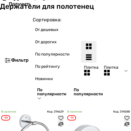
Получить
Держатели для полотенец
Сортировка:
От дешевых
От дорогих
По популярности
Фильтр
По рейтингу
Плитка
Плитка
Новинки
По
По
популярности
популярности
В наличии
Код: 314629
В наличии
Код: 314588
-5%
-7%