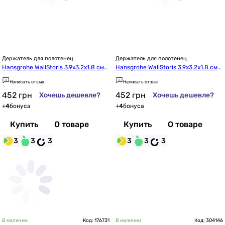
Держатель для полотенец
Держатель для полотенец
Hansgrohe WallStoris 3.9x3.2x1.8 см
Hansgrohe WallStoris 3.9x3.2x1.8 см
 Matt Black 27914670
 Matt White 27914700
Написать отзыв
Написать отзыв
452
грн
452
грн
Хочешь дешевле?
Хочешь дешевле?
+
4
бонуса
+
4
бонуса
Купить
О товаре
Купить
О товаре
3
3
3
3
3
3
В наличии
Код: 176731
В наличии
Код: 304146