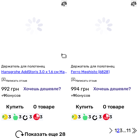
Держатель для полотенец
Держатель для полотенец
Hansgrohe AddStoris 3.0 х 1.6 см Mat
Ferro Mephisto (6828)
t White 41742700
Написать отзыв
Написать отзыв
992
грн
994
грн
Хочешь дешевле?
Хочешь дешевле?
+
9
бонусов
+
9
бонусов
Купить
О товаре
Купить
О товаре
3
3
3
3
3
3
3
3
1
2
3
...
11
Показать еще 28