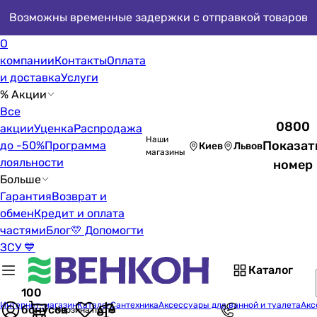
Возможны временные задержки с отправкой товаров
О
компании
Контакты
Оплата
и доставка
Услуги
% Акции
Все
0800
акции
Уценка
Распродажа
Наши
Показат
до -50%
Программа
Киев
Львов
магазины
лояльности
номер
Больше
Гарантия
Возврат и
обмен
Кредит и оплата
частями
Блог
💛 Допомогти
ЗСУ 💙
Каталог
100
Интернет-магазин
Каталог
Сантехника
Аксессуары для ванной и туалета
Акс
бонусов
Корзина пуста