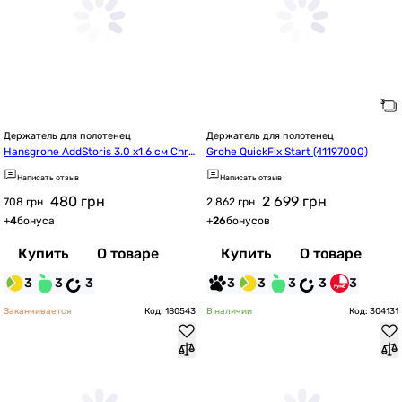
Держатель для полотенец
Держатель для полотенец
Hansgrohe AddStoris 3.0 х1.6 см Chro
Grohe QuickFix Start (41197000)
me 41742000
Написать отзыв
Написать отзыв
480
грн
2 699
грн
708 грн
2 862 грн
+
4
бонуса
+
26
бонусов
Купить
О товаре
Купить
О товаре
3
3
3
3
3
3
3
3
Заканчивается
Код: 180543
В наличии
Код: 304131