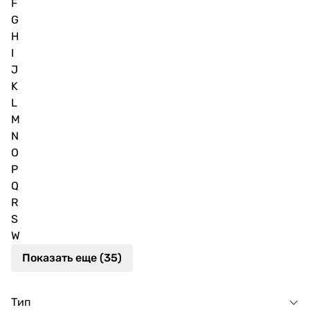
F
G
H
I
J
K
L
M
N
O
P
Q
R
S
W
Показать еще (35)
Тип