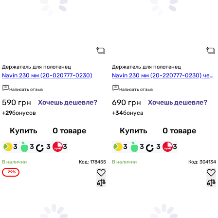
Держатель для полотенец
Держатель для полотенец
Navin 230 мм (20-020777-0230)
Navin 230 мм (20-220777-0230) чер
ный
Написать отзыв
Написать отзыв
590
грн
690
грн
Хочешь дешевле?
Хочешь дешевле?
+
29
бонусов
+
34
бонуса
Купить
О товаре
Купить
О товаре
3
3
3
3
3
3
3
3
В наличии
Код: 178455
В наличии
Код: 304134
-29%