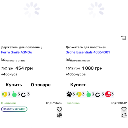
Держатель для полотенец
Держатель для полотенец
Ferro Smile ASM06
Grohe Essentials 40364001
Написать отзыв
Написать отзыв
454
грн
1 080
грн
762 грн
1 512 грн
+
4
бонуса
+
10
бонусов
Купить
О товаре
Купить
3
3
3
3
3
3
3
3
В наличии
Код: 314652
В наличии
Код: 178442
ЗАБРАТЬ СЕГОДНЯ