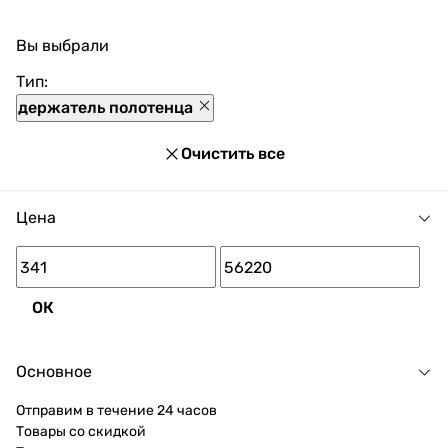
В прайс-каталоге vencon.ua Держатели для
полотенец можно выгодно приобрести с доставкой
Вы выбрали
по Украине. При покупке Держатели для полотенец в
нашем магазине доступны разнообразные способы
Тип:
оплаты, покупка в кредит и множество акций и
держатель полотенца
скидок для каждого покупателя.
Очистить все
Цена
ОК
Основное
Отправим в течение 24 часов
Товары со скидкой