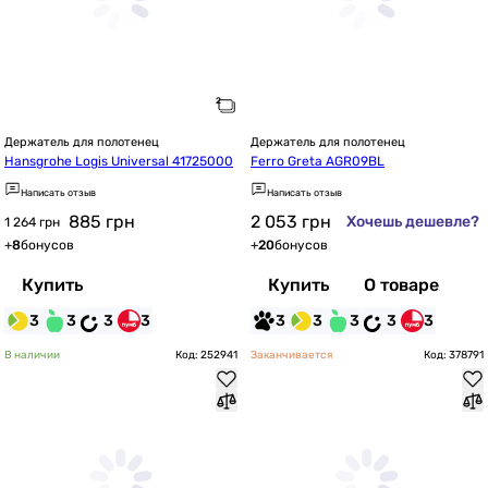
Держатель для полотенец
Держатель для полотенец
Hansgrohe Logis Universal 41725000
Ferro Greta AGR09BL
Написать отзыв
Написать отзыв
885
грн
2 053
грн
Хочешь дешевле?
1 264 грн
+
8
бонусов
+
20
бонусов
Купить
Купить
О товаре
3
3
3
3
3
3
3
3
3
В наличии
Код: 252941
Заканчивается
Код: 378791