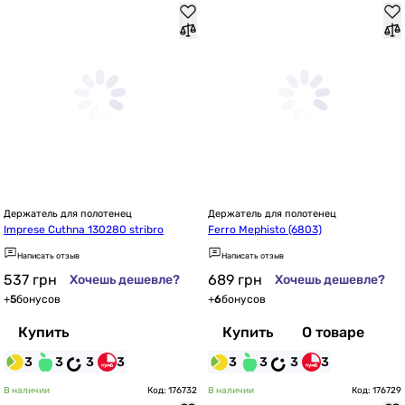
Держатель для полотенец
Держатель для полотенец
Imprese Cuthna 130280 stribro
Ferro Mephisto (6803)
Написать отзыв
Написать отзыв
537
грн
689
грн
Хочешь дешевле?
Хочешь дешевле?
+
5
бонусов
+
6
бонусов
Купить
Купить
О товаре
3
3
3
3
3
3
3
3
В наличии
Код: 176732
В наличии
Код: 176729