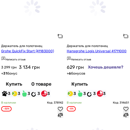
Держатель для полотенец
Держатель для полотенец
Grohe QuickFix Start (41183000)
Hansgrohe Logis Universal 41711000
Написать отзыв
Написать отзыв
3 134
грн
629
грн
Хочешь дешевле?
3 299 грн
+
31
бонус
+
6
бонусов
Купить
О товаре
Купить
3
3
3
3
3
3
3
3
3
В наличии
Код: 378142
В наличии
Код: 314651
-32%
-5%