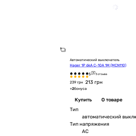
Автоматический выключатель
Hager 1P 6kA C-10A 1M (MCN110)
3 отзыва
213
грн
239 грн
+
2
бонуса
Купить
О товаре
Тип
автоматический выкл
Тип напряжения
AC