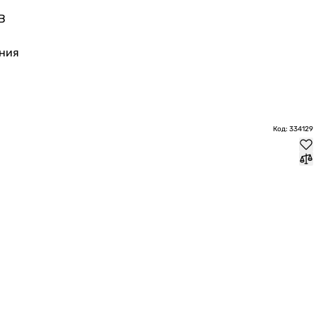
В
ния
Код: 334129