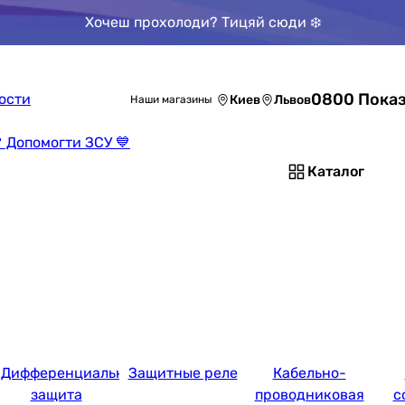
Хочеш прохолоди? Тицяй сюди ❄️
0800 Показ
ости
Киев
Львов
Наши магазины
 Допомогти ЗСУ 💙
Каталог
Дифференциальная
Защитные реле
Кабельно-
защита
проводниковая
с