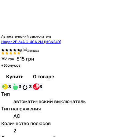
Автоматический выключатель
Hager 2P 6kA C-40A 2M (MCN240)
3 отзыва
515
грн
756 грн
+
5
бонусов
Купить
О товаре
3
3
3
3
Тип
автоматический выключатель
Тип напряжения
AC
Количество полюсов
2