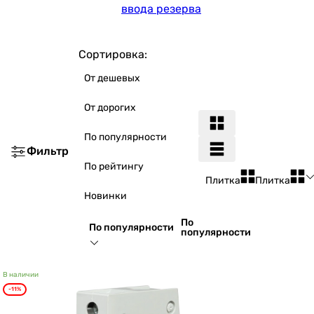
ввода резерва
Сортировка:
От дешевых
От дорогих
По популярности
Фильтр
По рейтингу
Плитка
Плитка
Новинки
По
По популярности
популярности
В наличии
-11%