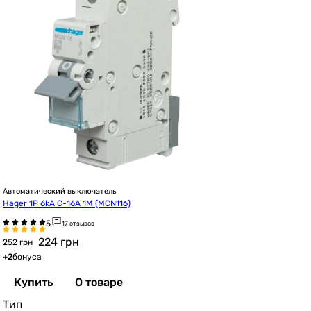
Автоматический выключатель
Hager 1P 6kA C-16A 1M (MCN116)
17 отзывов
224
грн
252 грн
+
2
бонуса
Купить
О товаре
Тип