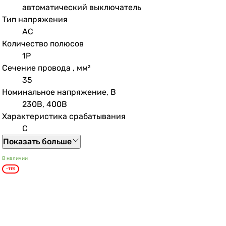
автоматический выключатель
Тип напряжения
AC
Количество полюсов
1P
Сечение провода , мм²
35
Номинальное напряжение, В
230В, 400В
Характеристика срабатывания
C
Показать больше
В наличии
-11%