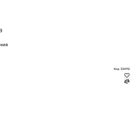
В
ния
Код: 334112