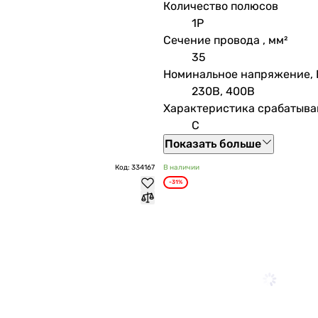
Количество полюсов
1P
Сечение провода , мм²
35
Номинальное напряжение, 
230В, 400В
Характеристика срабатыва
C
Показать больше
Код: 334167
В наличии
-31%