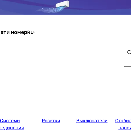
ати номер
RU
Системы
Розетки
Выключатели
Стаби
оединения
напр