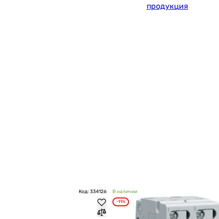
продукция
Код: 334126
В наличии
-11%