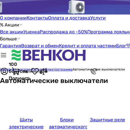
О компании
Контакты
Оплата и доставка
Услуги
% Акции
Все акции
Уценка
Распродажа до -50%
Программа лояльн
Больше
Гарантия
Возврат и обмен
Кредит и оплата частями
Блог

100
Интернет-магазин
Каталог
Электротехника
Автоматические выключатели
бонусов
Корзина пуста
Получить
Автоматические выключатели
Щиты
Блоки
Защитные реле
электрические
автоматического