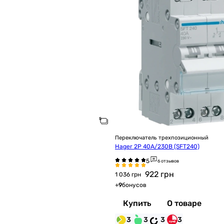
Переключатель трехпозиционный
Hager 2P 40А/230В (SFT240)
6 отзывов
922
грн
1 036 грн
+
9
бонусов
Купить
О товаре
3
3
3
3