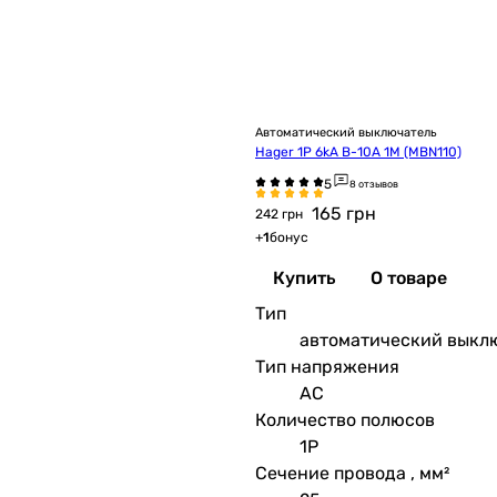
Автоматический выключатель
Hager 1P 6kA B-10A 1M (MBN110)
8 отзывов
165
грн
242 грн
+
1
бонус
Купить
О товаре
Тип
автоматический выкл
Тип напряжения
AC
Количество полюсов
1P
Сечение провода , мм²