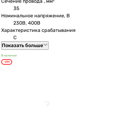
Сечение провода , мм²
35
Номинальное напряжение, В
230В, 400В
Характеристика срабатывания
C
Показать больше
В наличии
-23%