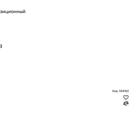
озиционный
В
Код: 334122