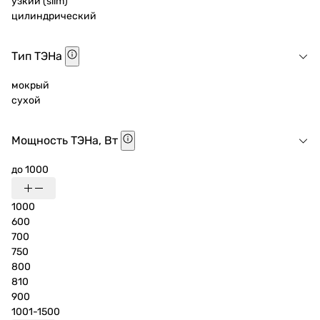
узкий (slim)
цилиндрический
Тип ТЭНа
мокрый
сухой
Мощность ТЭНа, Вт
до 1000
1000
600
700
750
800
810
900
1001-1500