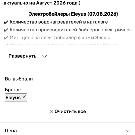
актуально на Август 2026 года.)
Электробойлеры Eleyus (07.08.2026)
✔️ Количество водонагревателей в каталоге
✔️ Количество производителей бойлеров электрическ
✔️ Мин. цена за электробойлер фирмы Элеюс
✔️ Средняя цена на товары производства Элеюс
✔️ Максимальная цена на товары производителя Eleyu
Развернуть
Вам нужно купить
водонагреватель Элеюс
? В списке
товаров бойлеров электрических Eleyus интернет-
магазина Vencon продаётся 7 товарных единиц
Вы выбрали
актуальных моделей водонагревателей
электрических производителя Eleyus по цене от 5
Бренд:
316 до 9 222 грн.
Eleyus
Очистить все
Цена