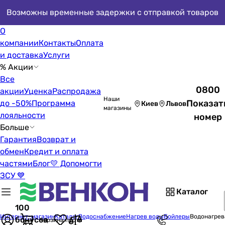
Возможны временные задержки с отправкой товаров
О
компании
Контакты
Оплата
и доставка
Услуги
% Акции
Все
0800
акции
Уценка
Распродажа
Наши
Показат
до -50%
Программа
Киев
Львов
магазины
лояльности
номер
Больше
Гарантия
Возврат и
обмен
Кредит и оплата
частями
Блог
💛 Допомогти
ЗСУ 💙
Каталог
100
Интернет-магазин
Каталог
Водоснабжение
Нагрев воды
Бойлеры
Водонагрев
бонусов
Корзина пуста