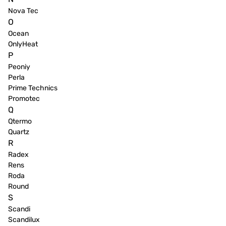
Nova Tec
O
Ocean
OnlyHeat
P
Peoniy
Perla
Prime Technics
Promotec
Q
Qtermo
Quartz
R
Radex
Rens
Roda
Round
S
Scandi
Scandilux