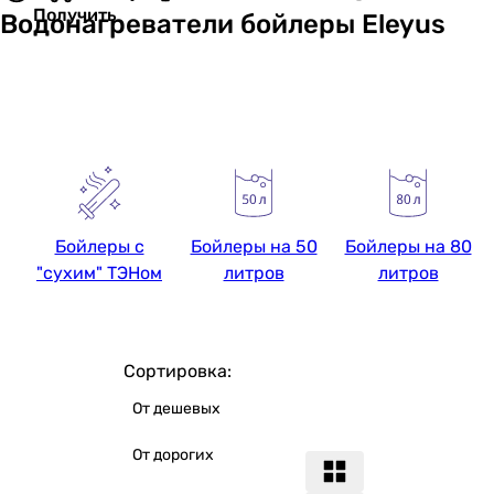
Получить
Водонагреватели бойлеры Eleyus
Бойлеры с
Бойлеры на 50
Бойлеры на 80
"сухим" ТЭНом
литров
литров
Сортировка:
От дешевых
От дорогих