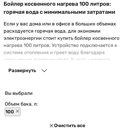
Бойлер косвенного нагрева 100 литров:
горячая вода с минимальными затратами
Если у вас дома или в офисе в больших объемах
расходуется горячая вода, для экономии
электроэнергии стоит купить бойлер косвенного
нагрева 100 литров. Устройство подключается к
системе отопления и греет воду благодаря
циркуляции теплоносителя. Купить недорого
оборудование с установкой можно у нас в магазине
Развернуть
ВЕНКОН.
Почему стоит выбрать именно бойлер
косвенного нагрева объемом 100 литров
Вы выбрали
Объем бака, л:
Первая причина для выбора бойлера непрямого
100
нагрева – экономия. Внутри в баке есть змеевик, по
которому движется вода или антифриз,
Очистить все
нагревающиеся от системы отопления (котла,
теплового насоса или гелиосистемы). То есть для