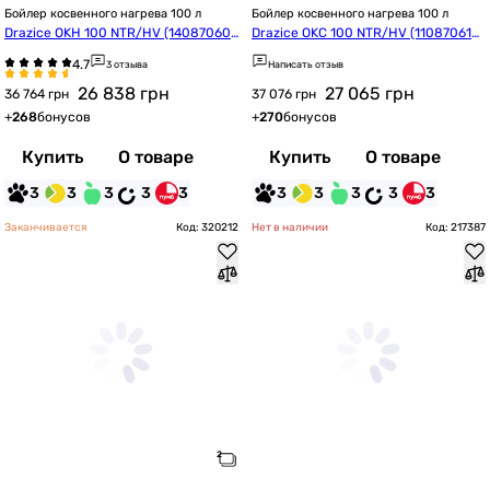
Бойлер косвенного нагрева 100 л
Бойлер косвенного нагрева 100 л
Drazice OKH 100 NTR/HV (14087060
Drazice OKC 100 NTR/HV (110870610
1)
1)
3 отзыва
Написать отзыв
26 838
грн
27 065
грн
36 764 грн
37 076 грн
+
268
бонусов
+
270
бонусов
Купить
О товаре
Купить
О товаре
3
3
3
3
3
3
3
3
3
3
Заканчивается
Код: 320212
Нет в наличии
Код: 217387