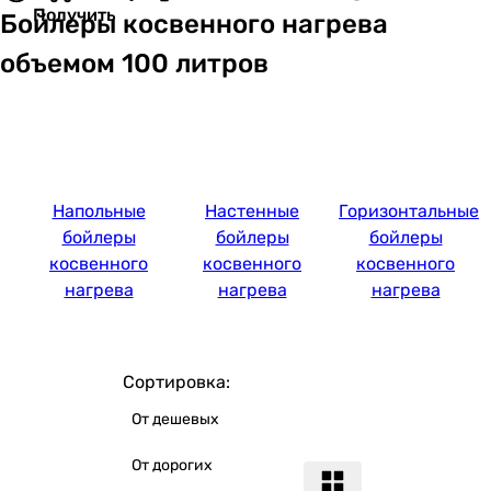
Получить
Бойлеры косвенного нагрева
объемом 100 литров
Напольные
Настенные
Горизонтальные
бойлеры
бойлеры
бойлеры
косвенного
косвенного
косвенного
нагрева
нагрева
нагрева
Сортировка:
От дешевых
От дорогих