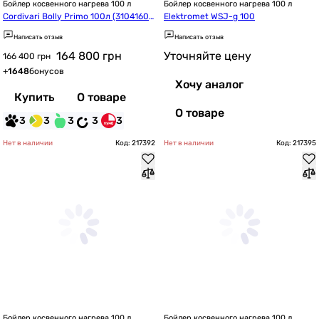
Бойлер косвенного нагрева 100 л
Бойлер косвенного нагрева 100 л
Cordivari Bolly Primo 100л (31041609
Elektromet WSJ-g 100
00052)
Написать отзыв
Написать отзыв
164 800
грн
Уточняйте цену
166 400 грн
+
1648
бонусов
Хочу аналог
Купить
О товаре
О товаре
3
3
3
3
3
Нет в наличии
Код: 217392
Нет в наличии
Код: 217395
Бойлер косвенного нагрева 100 л
Бойлер косвенного нагрева 100 л