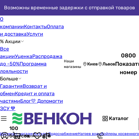
Возможны временные задержки с отправкой товаров
О
компании
Контакты
Оплата
и доставка
Услуги
% Акции
Все
0800
акции
Уценка
Распродажа
Наши
Показат
до -50%
Программа
Киев
Львов
магазины
лояльности
номер
Больше
Гарантия
Возврат и
обмен
Кредит и оплата
частями
Блог
💛 Допомогти
ЗСУ 💙
Каталог
100
Интернет-магазин
Каталог
Водоснабжение
Нагрев воды
Бойлеры косвенного
бонусов
Корзина пуста