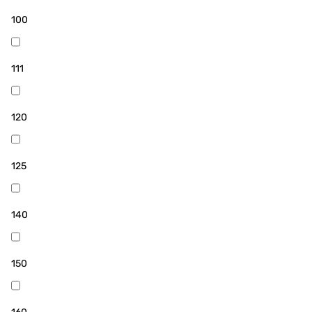
заказа воспользуйтесь корзиной или оставляйте
100
заявку по телефону. Эксперты магазина проводят
бесплатное консультирование клиентов и помогут
купить эффективную модель для горячего
111
водоснабжения.
120
125
140
150