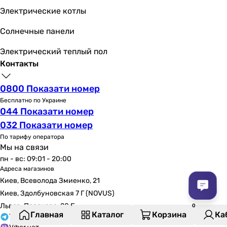
Электрические котлы
Солнечные панели
Электрический теплый пол
Контакты
0800 Показати номер
Бесплатно по Украине
044 Показати номер
032 Показати номер
По тарифу оператора
Мы на связи
пн - вс: 09:01 - 20:00
Адреса магазинов
Киев, Всеволода Змиенко, 21
Киев, Здолбуновская 7 Г (NOVUS)
Львов, Порохова, 20 Б
Главная
Каталог
Корзина
Ка
Telegram чат