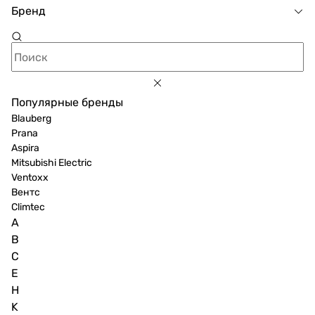
Бренд
Популярные бренды
Blauberg
Prana
Aspira
Mitsubishi Electric
Ventoxx
Вентс
Climtec
A
B
C
E
H
K