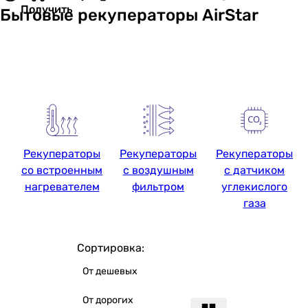
Получить
Бытовые рекуператоры AirStar
Рекуператоры
Рекуператоры
Рекуператоры
со встроенным
с воздушным
с датчиком
нагревателем
фильтром
углекислого
газа
Сортировка:
От дешевых
От дорогих