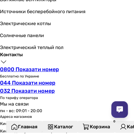
Источники бесперебойного питания
Электрические котлы
Солнечные панели
Электрический теплый пол
Контакты
0800 Показати номер
Бесплатно по Украине
044 Показати номер
032 Показати номер
По тарифу оператора
Мы на связи
пн - вс: 09:01 - 20:00
Адреса магазинов
Киев, Всеволода Змиенко, 21
Главная
Каталог
Корзина
Ка
Киев, Здолбуновская 7 Г (NOVUS)