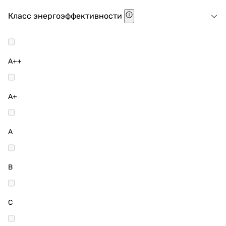
Класс энергоэффективности
A++
A+
A
B
C