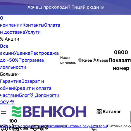
Хочеш прохолоди? Тицяй сюди ❄️
О
компании
Контакты
Оплата
и доставка
Услуги
% Акции
Все
0800
акции
Уценка
Распродажа
Наши
Показат
до -50%
Программа
Киев
Львов
магазины
лояльности
номер
Больше
Гарантия
Возврат и
обмен
Кредит и оплата
частями
Блог
💛 Допомогти
ЗСУ 💙
Каталог
100
Интернет-магазин
Каталог
Вентиляция
Бытовые рекуператоры
Бытовые реку
бонусов
Корзина пуста