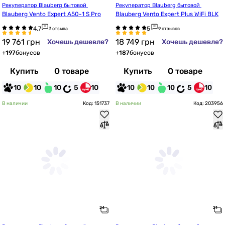
Рекуператор Blauberg бытовой 
Рекуператор Blauberg бытовой 
Blauberg Vento Expert A50-1 S Pro
Blauberg Vento Expert Plus WiFi BLK
3 отзыва
9 отзывов
19 761
грн
18 749
грн
Хочешь дешевле?
Хочешь дешевле?
+
197
бонусов
+
187
бонусов
Купить
О товаре
Купить
О товаре
10
10
10
5
10
10
10
10
5
10
В наличии
Код: 151737
В наличии
Код: 203956