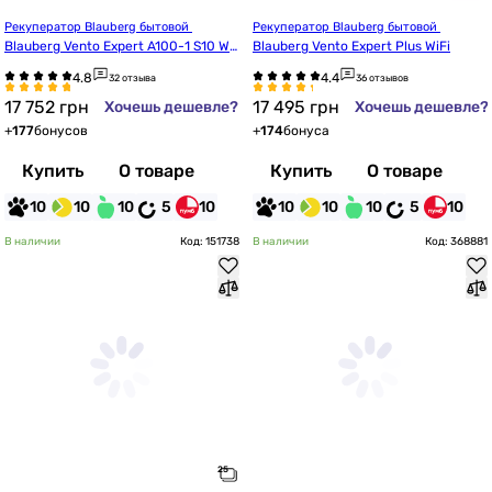
Рекуператор Blauberg бытовой 
Рекуператор Blauberg бытовой 
Blauberg Vento Expert A100-1 S10 W
Blauberg Vento Expert Plus WiFi
 V.2
32 отзыва
36 отзывов
17 752
грн
17 495
грн
Хочешь дешевле?
Хочешь дешевле?
+
177
бонусов
+
174
бонуса
Купить
О товаре
Купить
О товаре
10
10
10
5
10
10
10
10
5
10
В наличии
Код: 151738
В наличии
Код: 368881