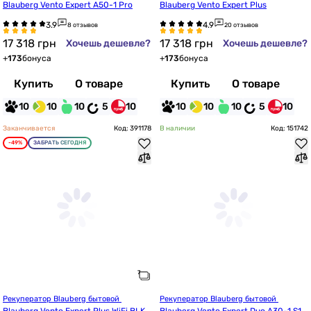
Blauberg Vento Expert A50-1 Pro
Blauberg Vento Expert Plus
8 отзывов
20 отзывов
17 318
грн
17 318
грн
Хочешь дешевле?
Хочешь дешевле?
+
173
бонуса
+
173
бонуса
Купить
О товаре
Купить
О товаре
10
10
10
5
10
10
10
10
5
10
Заканчивается
Код: 391178
В наличии
Код: 151742
-49%
ЗАБРАТЬ СЕГОДНЯ
Рекуператор Blauberg бытовой 
Рекуператор Blauberg бытовой 