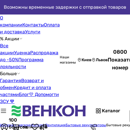
Возможны временные задержки с отправкой товаров
О
компании
Контакты
Оплата
и доставка
Услуги
% Акции
Все
0800
акции
Уценка
Распродажа
Наши
Показат
до -50%
Программа
Киев
Львов
магазины
лояльности
номер
Больше
Гарантия
Возврат и
обмен
Кредит и оплата
частями
Блог
💛 Допомогти
ЗСУ 💙
Каталог
100
Интернет-магазин
Каталог
Вентиляция
Бытовые рекуператоры
Бытовые реку
бонусов
Корзина пуста