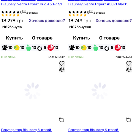
Blauberg Vento Expert Duo A30-1 S10 
Blauberg Vento Expert A50-1 black W
W V.2 BLK
 V.3
2 отзыва
2 отзыва
18 278
грн
18 749
грн
Хочешь дешевле?
Хочешь дешевле?
+
182
бонуса
+
187
бонусов
Купить
О товаре
Купить
О товаре
10
10
10
5
10
10
10
10
5
10
В наличии
Код: 128349
В наличии
Код: 194331
Рекуператор Blauberg бытовой 
Рекуператор Blauberg бытовой 