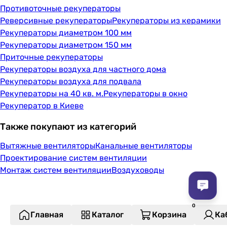
Противоточные рекуператоры
Реверсивные рекуператоры
Рекуператоры из керамики
Рекуператоры диаметром 100 мм
Рекуператоры диаметром 150 мм
Приточные рекуператоры
Рекуператоры воздуха для частного дома
Рекуператоры воздуха для подвала
Рекуператоры на 40 кв. м.
Рекуператоры в окно
Рекуператор в Киеве
Также покупают из категорий
Вытяжные вентиляторы
Канальные вентиляторы
Проектирование систем вентиляции
Монтаж систем вентиляции
Воздуховоды
Главная
Каталог
Корзина
Ка