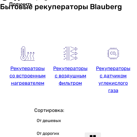
Получить
Бытовые рекуператоры Blauberg
Рекуператоры
Рекуператоры
Рекуператоры
со встроенным
с воздушным
с датчиком
нагревателем
фильтром
углекислого
газа
Сортировка:
От дешевых
От дорогих