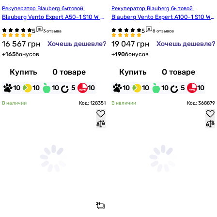
Рекуператор Blauberg бытовой 
Рекуператор Blauberg бытовой 
Blauberg Vento Expert A50-1 S10 W V.
Blauberg Vento Expert A100-1 S10 W
2
 V.2 BLK
3 отзыва
8 отзывов
16 567
грн
19 047
грн
Хочешь дешевле?
Хочешь дешевле?
+
165
бонусов
+
190
бонусов
Купить
О товаре
Купить
О товаре
10
10
10
5
10
10
10
10
5
10
В наличии
Код: 128351
В наличии
Код: 368879