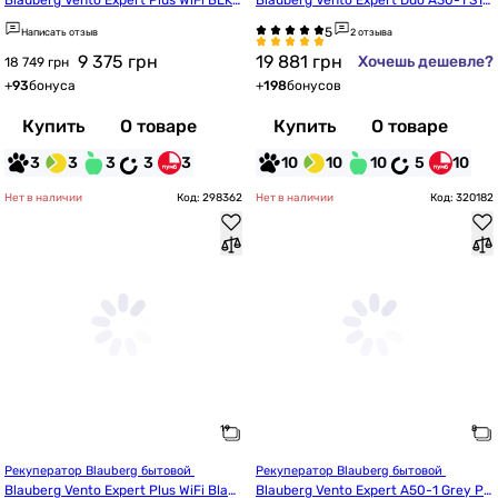
Blauberg Vento Expert Plus WiFi BLK
Blauberg Vento Expert Duo A30-1 S10 
 Уценка
W V.2
Написать отзыв
2 отзыва
9 375
грн
19 881
грн
Хочешь дешевле?
18 749 грн
+
93
бонуса
+
198
бонусов
Купить
О товаре
Купить
О товаре
3
3
3
3
3
10
10
10
5
10
Нет в наличии
Код: 298362
Нет в наличии
Код: 320182
Рекуператор Blauberg бытовой 
Рекуператор Blauberg бытовой 
Blauberg Vento Expert Plus WiFi Black 
Blauberg Vento Expert A50-1 Grey Pr