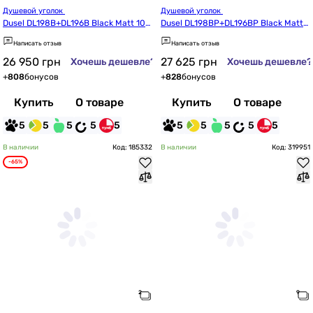
Душевой уголок 
Душевой уголок 
Dusel DL198B+DL196B Black Matt 100
Dusel DL198BP+DL196BP Black Matt
0x1000x1900
 Paint 1000x1000x1900
Написать отзыв
Написать отзыв
26 950
грн
27 625
грн
Хочешь дешевле?
Хочешь дешевле?
+
808
бонусов
+
828
бонусов
Купить
О товаре
Купить
О товаре
5
5
5
5
5
5
5
5
5
5
В наличии
Код: 185332
В наличии
Код: 319951
-65%