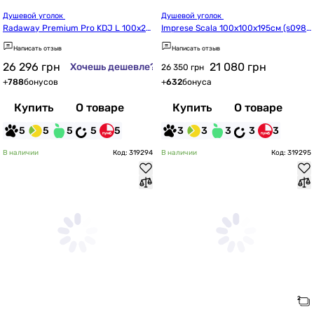
Душевой уголок 
Душевой уголок 
Radaway Premium Pro KDJ L 100x20
Imprese Scala 100x100x195см (s098
0 (1015100-01-01L)
06051GR)
Написать отзыв
Написать отзыв
26 296
грн
21 080
грн
Хочешь дешевле?
26 350 грн
+
788
бонусов
+
632
бонуса
Купить
О товаре
Купить
О товаре
5
5
5
5
5
3
3
3
3
3
В наличии
Код: 319294
В наличии
Код: 319295