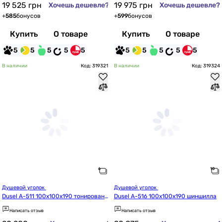
19 525
грн
19 975
грн
Хочешь дешевле?
Хочешь дешевле?
+
585
бонусов
+
599
бонусов
Купить
О товаре
Купить
О товаре
5
5
5
5
5
5
5
5
5
5
В наличии
Код: 319321
В наличии
Код: 319324
Душевой уголок 
Душевой уголок 
Dusel A-511 100x100x190 тонированн
Dusel A-516 100x100x190 шиншилла
ое
Написать отзыв
Написать отзыв