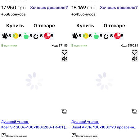
17 950
грн
18 169
грн
Хочешь дешевле?
Хочешь дешевле?
+
538
бонусов
+
545
бонусов
Купить
О товаре
Купить
О товаре
5
5
5
5
5
5
5
5
5
5
В наличии
Код: 371119
В наличии
Код: 319281
Душевой уголок 
Душевой уголок 
Koer SR SC06-100x100x200-TR-01 (K
Dusel A-516 100x100x190 прозрачно
R5365)
е
Написать отзыв
Написать отзыв