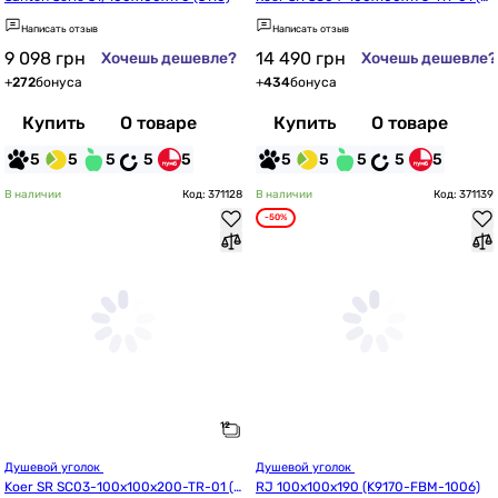
R5361)
Написать отзыв
Написать отзыв
9 098
грн
14 490
грн
Хочешь дешевле?
Хочешь дешевле?
+
272
бонуса
+
434
бонуса
Купить
О товаре
Купить
О товаре
5
5
5
5
5
5
5
5
5
5
В наличии
Код: 371128
В наличии
Код: 371139
-50%
Душевой уголок 
Душевой уголок 
Koer SR SC03-100x100x200-TR-01 (K
RJ 100x100x190 (K9170-FBM-1006)