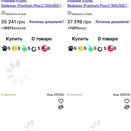
Душевой уголок 
Душевой уголок 
Radaway Premium Plus C 100x100 (3
Radaway Premium Plus C 100x100 (3
0443-01-01N)
0443-01-05N)
Написать отзыв
Написать отзыв
35 241
грн
37 398
грн
Хочешь дешевле?
Хочешь дешевле?
+
1057
бонусов
+
1121
бонус
Купить
О товаре
Купить
О товаре
5
5
5
5
5
5
5
5
5
5
В наличии
Код: 319335
В наличии
Код: 359218