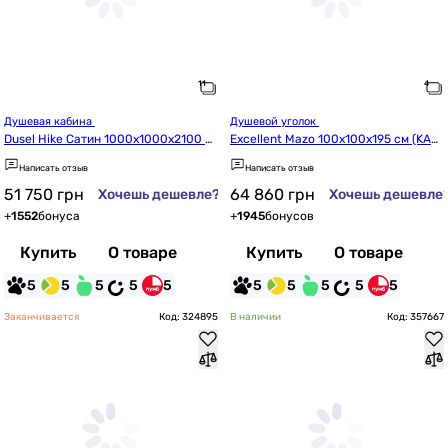
Душевая кабина 
Душевой уголок 
Dusel Hike Сатин 1000x1000x2100 5
Excellent Mazo 100x100x195 см (KAE
51001
X.3023.K.1010.1010.CR)
Написать отзыв
Написать отзыв
51 750
грн
64 860
грн
Хочешь дешевле?
Хочешь дешевле
+
1552
бонуса
+
1945
бонусов
Купить
О товаре
Купить
О товаре
5
5
5
5
5
5
5
5
5
5
Заканчивается
Код: 324895
В наличии
Код: 357667