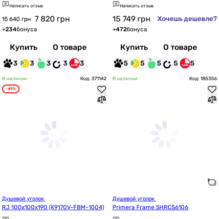
Написать отзыв
Написать отзыв
7 820
грн
15 749
грн
Хочешь дешевле?
15 640 грн
+
234
бонуса
+
472
бонуса
Купить
О товаре
Купить
О товаре
3
3
3
3
3
5
5
5
5
5
В наличии
Код: 371142
В наличии
Код: 185356
-49%
Душевой уголок 
Душевой уголок 
RJ 100x100x190 (K9170V-FBM-1004)
Primera Frame SHRC56106