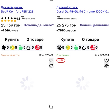
Душевой уголок 
Душевой уголок 
Devit Comfort FEN1223
Dusel DL198+DL196 Chrome 1000x10
00x1900
5 отзывов
Написать отзыв
25 139
грн
26 275
грн
Хочешь дешевле?
Хочешь дешевле?
+
754
бонуса
+
788
бонусов
Купить
О товаре
Купить
О товаре
5
5
5
5
5
5
5
5
5
5
Заканчивается
Код: 370662
В наличии
Код: 355294
-20%