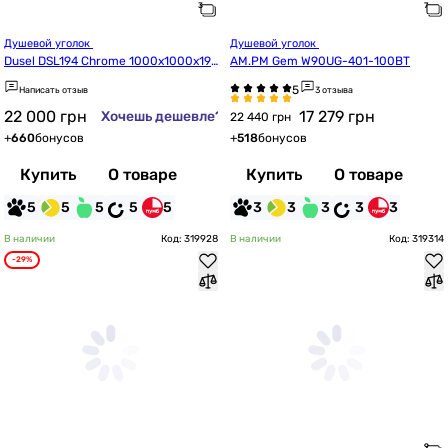
Душевой уголок 
Душевой уголок 
Dusel DSL194 Chrome 1000x1000x19
AM.PM Gem W90UG-401-100BT
00
Написать отзыв
3 отзыва
22 000
грн
17 279
грн
Хочешь дешевле?
22 440 грн
+
660
бонусов
+
518
бонусов
Купить
О товаре
Купить
О товаре
5
5
5
5
5
3
3
3
3
3
В наличии
Код: 319928
В наличии
Код: 319314
-29%