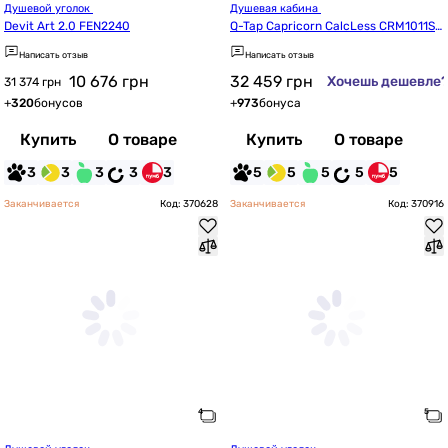
Душевой уголок 
Душевая кабина 
Devit Art 2.0 FEN2240
Q-Tap Capricorn CalcLess CRM1011SC
6 + Tern 301112 (CAPCRM1011SC6SET)
Написать отзыв
Написать отзыв
10 676
грн
32 459
грн
Хочешь дешевле
31 374 грн
+
320
бонусов
+
973
бонуса
Купить
О товаре
Купить
О товаре
3
3
3
3
3
5
5
5
5
5
Заканчивается
Код: 370628
Заканчивается
Код: 370916