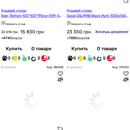
Душевой уголок 
Душевой уголок 
Eger Stefani 100*100*190см (599-53
Dusel DSL194B Black Matt 1000x1000
5-100/1)
x1900
Написать отзыв
Написать отзыв
15 830
грн
23 350
грн
Хочешь дешевле
22 614 грн
+
474
бонуса
+
700
бонусов
Купить
О товаре
Купить
О товаре
3
3
3
3
3
5
5
5
5
5
В наличии
Код: 185408
В наличии
Код: 319292