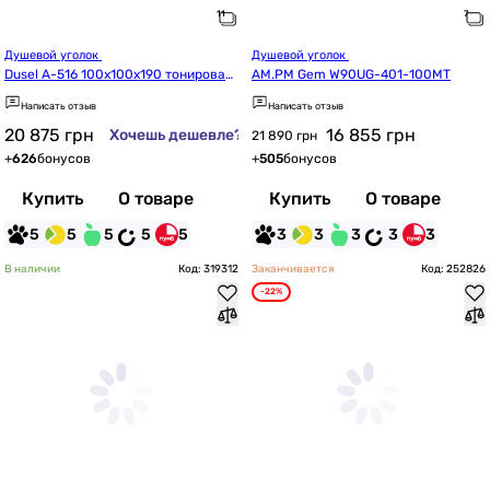
Душевой уголок 
Душевой уголок 
Dusel A-516 100x100x190 тонирован
AM.PM Gem W90UG-401-100MT
ное 551612
Написать отзыв
Написать отзыв
20 875
грн
16 855
грн
Хочешь дешевле?
21 890 грн
+
626
бонусов
+
505
бонусов
Купить
О товаре
Купить
О товаре
5
5
5
5
5
3
3
3
3
3
В наличии
Код: 319312
Заканчивается
Код: 252826
-22%