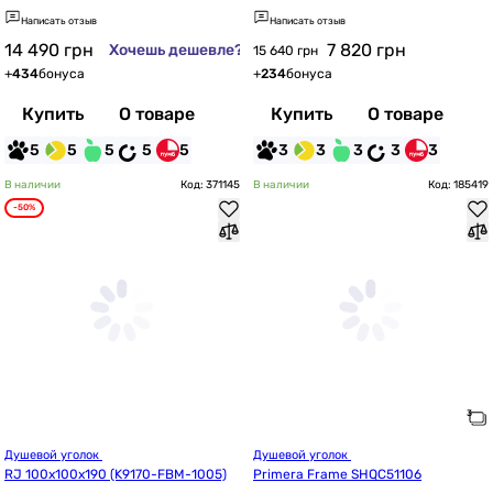
R5357)
Написать отзыв
Написать отзыв
14 490
грн
7 820
грн
Хочешь дешевле?
15 640 грн
+
434
бонуса
+
234
бонуса
Купить
О товаре
Купить
О товаре
5
5
5
5
5
3
3
3
3
3
В наличии
Код: 371145
В наличии
Код: 185419
-50%
Душевой уголок 
Душевой уголок 
RJ 100x100x190 (K9170-FBM-1005)
Primera Frame SHQC51106