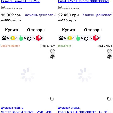
Primera Frame SHRC53106
Dusel DL197H Chrome 1000x1000x19
00
Написать отзыв
Написать отзыв
16 009
грн
22 450
грн
Хочешь дешевле?
Хочешь дешевле
+
480
бонусов
+
673
бонуса
Купить
О товаре
Купить
О товаре
5
5
5
5
5
5
5
5
5
5
Заканчивается
Код: 377579
В наличии
Код: 371124
Душевая кабина 
Душевой уголок 
Santeh Serie 31, 100x100x190 (3110)
Koer SR SC04-100x100x195-TR-01 (K