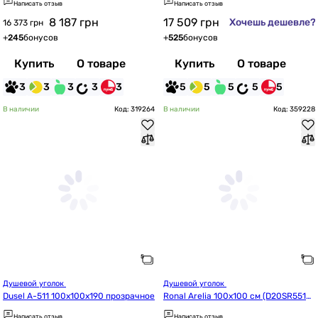
Написать отзыв
Написать отзыв
8 187
грн
17 509
грн
Хочешь дешевле?
16 373 грн
+
245
бонусов
+
525
бонусов
Купить
О товаре
Купить
О товаре
3
3
3
3
3
5
5
5
5
5
В наличии
Код: 319264
В наличии
Код: 359228
Душевой уголок 
Душевой уголок 
Dusel A-511 100x100x190 прозрачное
Ronal Arelia 100x100 см (D20SR5510
04007)
Написать отзыв
Написать отзыв