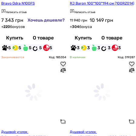
Bravo Odra N100FS
RJ Baron 100*100*194 см (100RZ014)
Написать отзыв
Написать отзыв
7 343
грн
10 149
грн
Хочешь дешевле?
11 940 грн
+
220
бонусов
+
304
бонуса
Купить
О товаре
Купить
О товаре
5
5
5
5
5
3
3
3
3
3
Заканчивается
Код: 185354
В наличии
Код: 319287
Душевой уголок 
Душевой уголок 