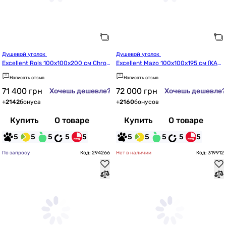
Душевой уголок 
Душевой уголок 
Excellent Rols 100x100x200 см Chro
Excellent Mazo 100x100x195 см (KAE
me (KAEX.2616.K.1000.1000.CR)
X.3001.K.1010.1010.CR)
Написать отзыв
Написать отзыв
71 400
грн
72 000
грн
Хочешь дешевле?
Хочешь дешевле?
+
2142
бонуса
+
2160
бонусов
Купить
О товаре
Купить
О товаре
5
5
5
5
5
5
5
5
5
5
По запросу
Код: 294266
Нет в наличии
Код: 319912