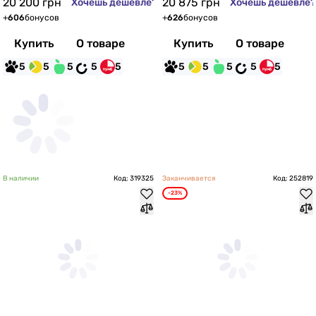
20 200
грн
20 875
грн
Хочешь дешевле?
Хочешь дешевле?
+
606
бонусов
+
626
бонусов
Купить
О товаре
Купить
О товаре
5
5
5
5
5
5
5
5
5
5
В наличии
Код: 319325
Заканчивается
Код: 252819
-23%