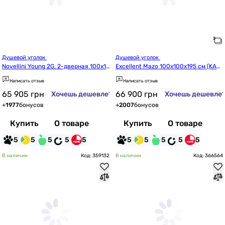
Душевой уголок 
Душевой уголок 
Novellini Young 2G, 2-дверная 100x1
Excellent Mazo 100x100x195 см (KAE
00 (Y22G99L-1H+Y22G99L-1H)
X.3016.K.1010.1010.CR)
Написать отзыв
Написать отзыв
65 905
грн
66 900
грн
Хочешь дешевле?
Хочешь дешевле
+
1977
бонусов
+
2007
бонусов
Купить
О товаре
Купить
О товаре
5
5
5
5
5
5
5
5
5
5
В наличии
Код: 359132
В наличии
Код: 366564