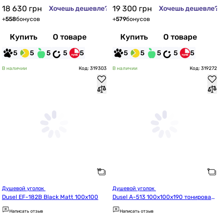
18 630
грн
19 300
грн
Хочешь дешевле?
Хочешь дешевле?
+
558
бонусов
+
579
бонусов
Купить
О товаре
Купить
О товаре
5
5
5
5
5
5
5
5
5
5
В наличии
Код: 319303
В наличии
Код: 319272
Душевой уголок 
Душевой уголок 
Dusel EF-182B Black Matt 100x100
Dusel A-513 100x100x190 тонирован
ное
Написать отзыв
Написать отзыв