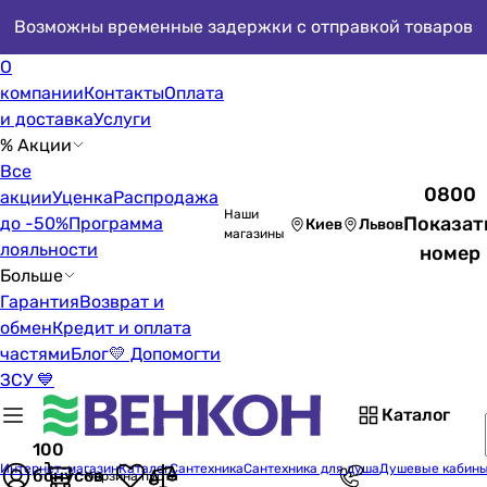
Возможны временные задержки с отправкой товаров
О
компании
Контакты
Оплата
и доставка
Услуги
% Акции
Все
0800
акции
Уценка
Распродажа
Наши
Показат
до -50%
Программа
Киев
Львов
магазины
лояльности
номер
Больше
Гарантия
Возврат и
обмен
Кредит и оплата
частями
Блог
💛 Допомогти
ЗСУ 💙
Каталог
100
Интернет-магазин
Каталог
Сантехника
Сантехника для душа
Душевые кабин
бонусов
Корзина пуста