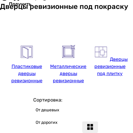
Получить
Дверцы ревизионные под покраску
Дверцы
Пластиковые
Металлические
ревизионные
дверцы
дверцы
под плитку
ревизионные
ревизионные
Сортировка:
От дешевых
От дорогих