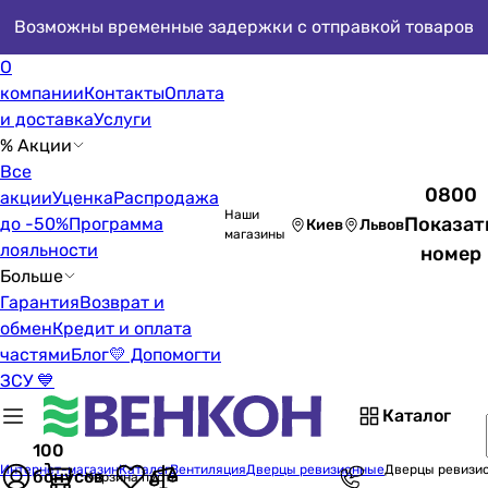
Возможны временные задержки с отправкой товаров
О
компании
Контакты
Оплата
и доставка
Услуги
% Акции
Все
0800
акции
Уценка
Распродажа
Наши
Показат
до -50%
Программа
Киев
Львов
магазины
лояльности
номер
Больше
Гарантия
Возврат и
обмен
Кредит и оплата
частями
Блог
💛 Допомогти
ЗСУ 💙
Каталог
100
Интернет-магазин
Каталог
Вентиляция
Дверцы ревизионные
Дверцы ревизио
бонусов
Корзина пуста