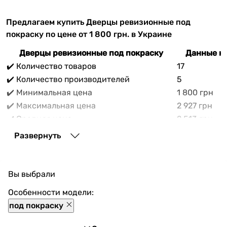
Предлагаем купить Дверцы ревизионные под
покраску по цене от 1 800 грн. в Украине
Дверцы ревизионные под покраску
Данные на
✔️ Количество товаров
17
✔️ Количество производителей
5
✔️ Минимальная цена
1 800 грн
✔️ Максимальная цена
2 927 грн
✔️ Средняя цена
2 513 грн
В прайс-каталоге vencon.ua Дверцы ревизионные
Развернуть
под покраску можно выгодно приобрести с
доставкой по Украине. При покупке Дверцы
ревизионные под покраску в нашем магазине
Вы выбрали
доступны разнообразные способы оплаты, покупка в
кредит и множество акций и скидок для каждого
Особенности модели:
покупателя.
под покраску