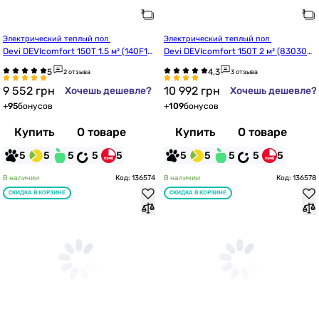
Электрический теплый пол 
Электрический теплый пол 
Devi DEVIcomfort 150T 1.5 м² (140F17
Devi DEVIcomfort 150T 2 м² (830305
44)
66)
2 отзыва
3 отзыва
9 552
грн
10 992
грн
Хочешь дешевле?
Хочешь дешевле?
+
95
бонусов
+
109
бонусов
Купить
О товаре
Купить
О товаре
5
5
5
5
5
5
5
5
5
5
В наличии
Код: 136574
В наличии
Код: 136578
СКИДКА В КОРЗИНЕ
СКИДКА В КОРЗИНЕ