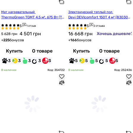
Мат нагревательный 
Электрический теплый пол 
ThermoGreen TGMT 4.5 м², 675 Вт (TG
Devi DEVIcomfort 150T 4 м² (8303057
MT045)
4)
1 отзыв
2 отзыва
4 501
грн
16 668
грн
Хочешь дешевле?
5 628 грн
+
225
бонусов
+
166
бонусов
Купить
О товаре
Купить
О товаре
3
3
3
3
3
5
5
5
5
5
В наличии
Код: 354722
В наличии
Код: 252436