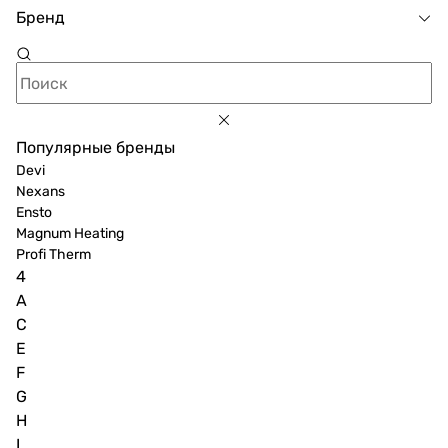
Бренд
Популярные бренды
Devi
Nexans
Ensto
Magnum Heating
Profi Therm
4
A
C
E
F
G
H
I