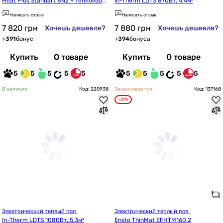
Heat Plus Standart 8м2 + теплоизол
In-Therm LDTS 870Вт, 4,4м²
ирующая подложка 8м2 (E-pex, 4м
Написать отзыв
Написать отзыв
м)
7 820
грн
7 880
грн
Хочешь дешевле?
Хочешь дешевле?
+
391
бонус
+
394
бонуса
Купить
О товаре
Купить
О товаре
5
5
5
5
5
5
5
5
5
5
В наличии
Код: 220938
Заканчивается
Код: 137168
-37%
Электрический теплый пол 
Электрический теплый пол 
In-Therm LDTS 1080Вт, 5,3м²
Ensto ThinMat EFHTM160.2