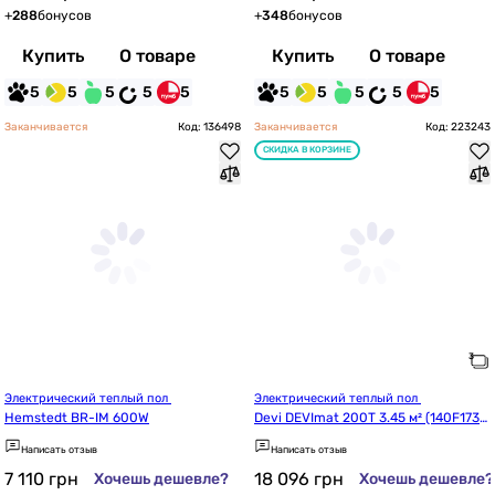
+
288
бонусов
+
348
бонусов
Купить
О товаре
Купить
О товаре
5
5
5
5
5
5
5
5
5
5
Заканчивается
Код: 136498
Заканчивается
Код: 223243
СКИДКА В КОРЗИНЕ
Электрический теплый пол 
Электрический теплый пол 
Hemstedt BR-IM 600W
Devi DEVImat 200T 3.45 м² (140F173
6)
Написать отзыв
Написать отзыв
7 110
грн
18 096
грн
Хочешь дешевле?
Хочешь дешевле?