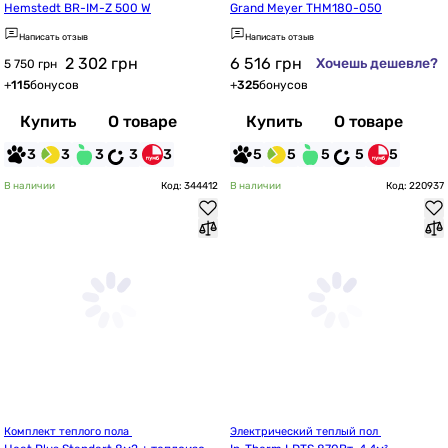
Hemstedt BR-IM-Z 500 W
Grand Meyer THM180-050
Написать отзыв
Написать отзыв
2 302
грн
6 516
грн
Хочешь дешевле?
5 750 грн
+
115
бонусов
+
325
бонусов
Купить
О товаре
Купить
О товаре
3
3
3
3
3
5
5
5
5
5
В наличии
Код: 344412
В наличии
Код: 220937
Комплект теплого пола 
Электрический теплый пол 