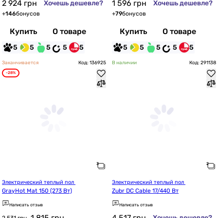
2 924
грн
1 596
грн
Хочешь дешевле?
Хочешь дешевле?
+
146
бонусов
+
79
бонусов
Купить
О товаре
Купить
О товаре
5
5
5
5
5
5
5
5
5
5
Заканчивается
Код: 136925
В наличии
Код: 291138
-28%
Электрический теплый пол 
Электрический теплый пол 
GrayHot Mat 150 (273 Вт)
Zubr DC Cable 17/440 Вт
Написать отзыв
Написать отзыв
1 815
грн
4 517
грн
Хочешь дешевле?