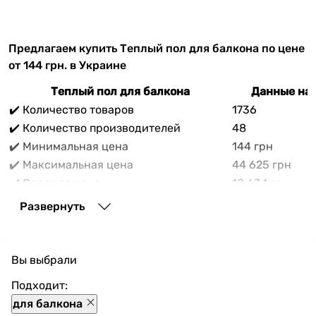
Предлагаем купить Теплый пол для балкона по цене
от 144 грн. в Украине
Теплый пол для балкона
Данные на 
✔️ Количество товаров
1736
✔️ Количество производителей
48
✔️ Минимальная цена
144 грн
✔️ Максимальная цена
44 625 грн
✔️ Средняя цена
10 634 грн
В прайс-каталоге vencon.ua Теплый пол для балкона
Развернуть
можно выгодно приобрести с доставкой по Украине.
При покупке Теплый пол для балкона в нашем
магазине доступны разнообразные способы оплаты,
Вы выбрали
покупка в кредит и множество акций и скидок для
каждого покупателя.
Подходит:
для балкона