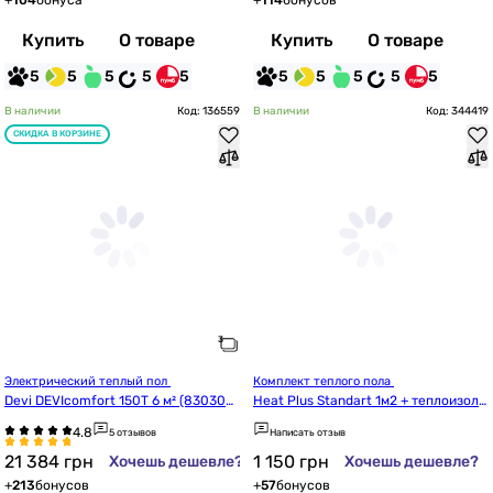
+
104
бонуса
+
114
бонусов
Купить
О товаре
Купить
О товаре
5
5
5
5
5
5
5
5
5
5
В наличии
Код: 136559
В наличии
Код: 344419
СКИДКА В КОРЗИНЕ
Электрический теплый пол 
Комплект теплого пола 
Devi DEVIcomfort 150T 6 м² (8303057
Heat Plus Standart 1м2 + теплоизоли
8)
рующая подложка 1м2 (E-pex, 4мм)
5 отзывов
Написать отзыв
21 384
грн
1 150
грн
Хочешь дешевле?
Хочешь дешевле?
+
213
бонусов
+
57
бонусов