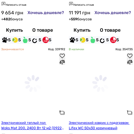
Написать отзыв
Написать отзыв
9 654
грн
11 191
грн
Хочешь дешевле?
Хочешь дешевле?
+
482
бонуса
+
559
бонусов
Купить
О товаре
Купить
О товаре
5
5
5
5
5
5
5
5
5
5
Заканчивается
Код: 339192
В наличии
Код: 354735
Электрический теплый пол 
Электрический коврик с подогревом 
Woks Mat 200, 2400 Вт 12 м2 (092221
Lifex WC 50x30 коричневый
2)