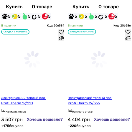
Купить
О товаре
Купить
О товаре
5
5
5
5
5
5
5
5
5
5
В наличии
Код: 206584
В наличии
Код: 206586
СКИДКА В КОРЗИНЕ
СКИДКА В КОРЗИНЕ
Электрический теплый пол 
Электрический теплый пол 
Profi Therm 19/210
Profi Therm 19/355
Написать отзыв
Написать отзыв
3 507
грн
4 404
грн
Хочешь дешевле?
Хочешь дешевле?
+
175
бонусов
+
220
бонусов