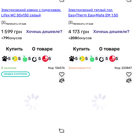
Электрический коврик с подогревом 
Электрический теплый пол 
Lifex WC 50x130 серый
EasyTherm EasyMate EM 1.50
Написать отзыв
Написать отзыв
1 599
грн
4 173
грн
Хочешь дешевле?
Хочешь дешевле?
+
79
бонусов
+
208
бонусов
Купить
О товаре
Купить
О товаре
5
5
5
5
5
5
5
5
5
5
В наличии
Код: 136576
Заканчивается
Код: 220847
СКИДКА В КОРЗИНЕ