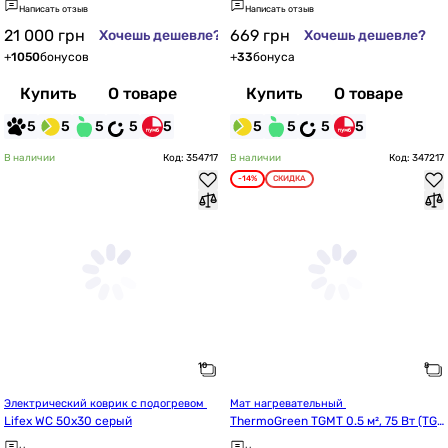
Написать отзыв
Написать отзыв
21 000
грн
669
грн
Хочешь дешевле?
Хочешь дешевле?
+
1050
бонусов
+
33
бонуса
Купить
О товаре
Купить
О товаре
5
5
5
5
5
5
5
5
5
В наличии
Код: 354717
В наличии
Код: 347217
-14%
СКИДКА
Электрический коврик с подогревом 
Мат нагревательный 
Lifex WC 50x30 серый
ThermoGreen TGMT 0.5 м², 75 Вт (TG
MT005)