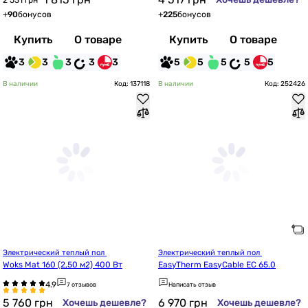
2 531 грн
+
90
бонусов
+
225
бонусов
Купить
О товаре
Купить
О товаре
3
3
3
3
3
5
5
5
5
5
В наличии
Код: 137118
В наличии
Код: 252426
Электрический теплый пол 
Электрический теплый пол 
Woks Mat 160 (2,50 м2) 400 Вт
EasyTherm EasyCable EC 65.0
7 отзывов
Написать отзыв
5 760
грн
6 970
грн
Хочешь дешевле?
Хочешь дешевле?