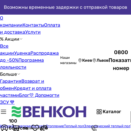
Возможны временные задержки с отправкой товаров
О
компании
Контакты
Оплата
и доставка
Услуги
% Акции
Все
0800
акции
Уценка
Распродажа
Наши
Показат
до -50%
Программа
Киев
Львов
магазины
лояльности
номер
Больше
Гарантия
Возврат и
обмен
Кредит и оплата
частями
Блог
💛 Допомогти
ЗСУ 💙
Каталог
100
Интернет-магазин
Каталог
Отопление
Теплый пол
Электрический теплый пол
бонусов
Корзина пуста