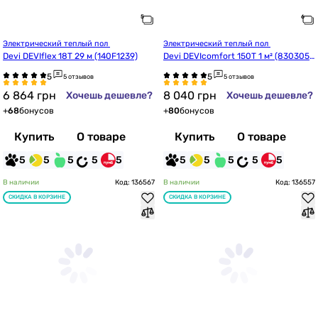
Электрический теплый пол 
Электрический теплый пол 
Devi DEVIflex 18T 29 м (140F1239)
Devi DEVIcomfort 150T 1 м² (8303056
2)
5 отзывов
5 отзывов
6 864
грн
8 040
грн
Хочешь дешевле?
Хочешь дешевле?
+
68
бонусов
+
80
бонусов
Купить
О товаре
Купить
О товаре
5
5
5
5
5
5
5
5
5
5
В наличии
Код: 136567
В наличии
Код: 136557
СКИДКА В КОРЗИНЕ
СКИДКА В КОРЗИНЕ