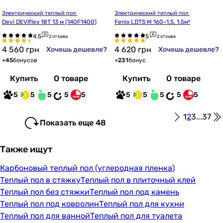
Электрический теплый пол 
Электрический теплый пол 
Devi DEVIflex 18T 13 м (140F1400)
Fenix LDTS M 160-1,5, 1.5м²
2 отзыва
2 отзыва
4 560
грн
4 620
грн
Хочешь дешевле?
Хочешь дешевле?
+
45
бонусов
+
231
бонус
Купить
О товаре
Купить
О товаре
5
5
5
5
5
5
5
5
5
5
1
2
3
...
37
Показать еще 48
Также ищут
Карбоновый теплый пол (углеродная пленка)
Теплый пол в стяжку
Теплый пол в плиточный клей
Теплый пол без стяжки
Теплый пол под камень
Теплый пол под ковролин
Теплый пол для кухни
Теплый пол для ванной
Теплый пол для туалета