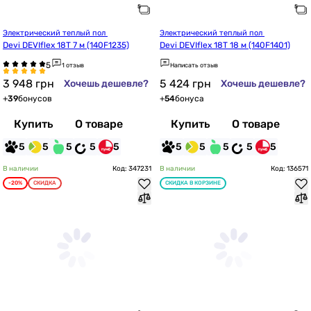
Электрический теплый пол 
Электрический теплый пол 
Devi DEVIflex 18T 7 м (140F1235)
Devi DEVIflex 18T 18 м (140F1401)
1 отзыв
Написать отзыв
3 948
грн
5 424
грн
Хочешь дешевле?
Хочешь дешевле?
+
39
бонусов
+
54
бонуса
Купить
О товаре
Купить
О товаре
5
5
5
5
5
5
5
5
5
5
В наличии
Код: 347231
В наличии
Код: 136571
-20%
СКИДКА
СКИДКА В КОРЗИНЕ