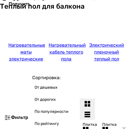
Получить
Теплый пол для балкона
Нагревательные
Нагревательный
Электрический
маты
кабель теплого
пленочный
электрические
пола
теплый пол
Сортировка:
От дешевых
От дорогих
По популярности
Фильтр
По рейтингу
Плитка
Плитка