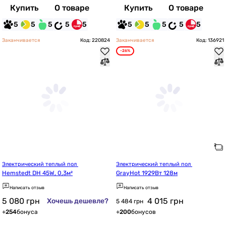
Купить
О товаре
Купить
О товаре
5
5
5
5
5
5
5
5
5
5
Заканчивается
Код: 220824
Заканчивается
Код: 136921
-26%
Электрический теплый пол 
Электрический теплый пол 
Hemstedt DH 45W, 0,3м²
GrayHot 1929Вт 128м
Написать отзыв
Написать отзыв
5 080
грн
4 015
грн
Хочешь дешевле?
5 484 грн
+
254
бонуса
+
200
бонусов