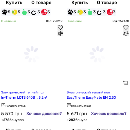
Купить
О товаре
Купить
О товаре
5
5
5
5
5
3
3
3
3
3
В наличии
Код: 220935
В наличии
Код: 252438
Электрический теплый пол 
Электрический теплый пол 
In-Therm LDTS 640Вт, 3,2м²
EasyTherm EasyMate EM 2.50
Написать отзыв
Написать отзыв
5 570
грн
5 671
грн
Хочешь дешевле?
Хочешь дешевле?
+
278
бонусов
+
283
бонуса