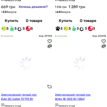
Написать отзыв
Написать отзыв
669
грн
1 289
грн
Хочешь дешевле?
1 516 грн
+
33
бонуса
+
64
бонуса
Купить
О товаре
Купить
О товаре
5
5
5
5
3
3
3
3
3
В наличии
Код: 291134
В наличии
Код: 222015
Электрический теплый пол 
Электрический теплый пол 
Zubr DC Cable 17/170 Вт
Woks 18-500 Вт (28м)
Написать отзыв
Написать отзыв