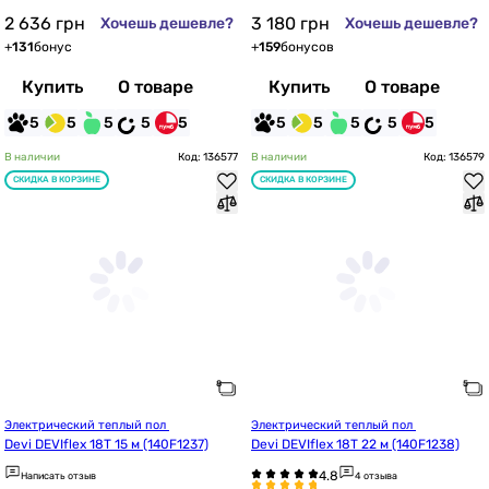
2 636
грн
3 180
грн
Хочешь дешевле?
Хочешь дешевле?
+
131
бонус
+
159
бонусов
Купить
О товаре
Купить
О товаре
5
5
5
5
5
5
5
5
5
5
В наличии
Код: 136577
В наличии
Код: 136579
СКИДКА В КОРЗИНЕ
СКИДКА В КОРЗИНЕ
Электрический теплый пол 
Электрический теплый пол 
Devi DEVIflex 18T 15 м (140F1237)
Devi DEVIflex 18T 22 м (140F1238)
Написать отзыв
4 отзыва