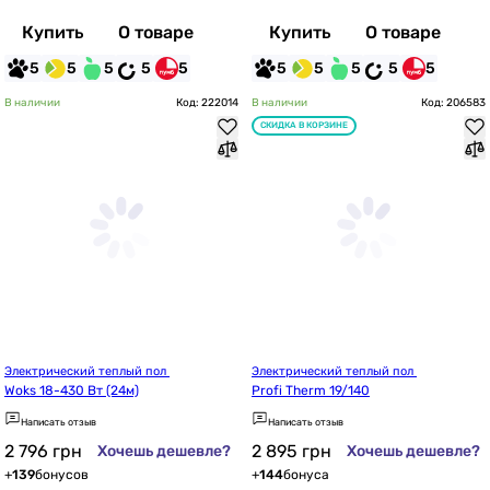
Купить
О товаре
Купить
О товаре
5
5
5
5
5
5
5
5
5
5
В наличии
Код: 222014
В наличии
Код: 206583
СКИДКА В КОРЗИНЕ
Электрический теплый пол 
Электрический теплый пол 
Woks 18-430 Вт (24м)
Profi Therm 19/140
Написать отзыв
Написать отзыв
2 796
грн
2 895
грн
Хочешь дешевле?
Хочешь дешевле?
+
139
бонусов
+
144
бонуса