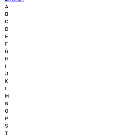
A
B
C
D
E
F
G
H
I
J
K
L
M
N
O
P
S
T