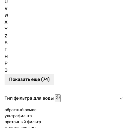
U
V
W
X
Y
Z
Б
Г
Н
Р
Э
Показать еще (74)
Тип фильтра для воды
обратный осмос
ультрафильтр
проточный фильтр
фильтр-кувшин