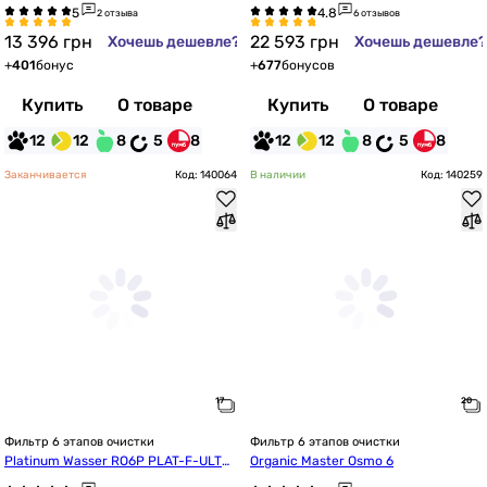
м (MO675MECO) + комплект картрид
5PSMACECO
2 отзыва
6 отзывов
жей
13 396
грн
22 593
грн
Хочешь дешевле?
Хочешь дешевле?
+
401
бонус
+
677
бонусов
Купить
О товаре
Купить
О товаре
12
12
8
5
8
12
12
8
5
8
Заканчивается
Код: 140064
В наличии
Код: 140259
Фильтр 6 этапов очистки
Фильтр 6 этапов очистки
Platinum Wasser RO6P PLAT-F-ULTR
Organic Master Osmo 6
A6B с насосом