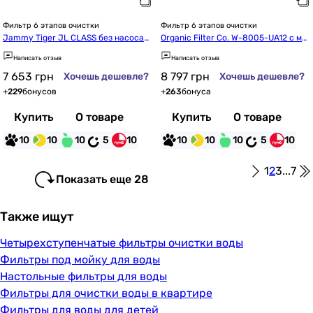
Фильтр 6 этапов очистки
Фильтр 6 этапов очистки
Jammy Tiger JL CLASS без насоса
Organic Filter Co. W-8005-UA12 с ми
 (70903542)
нерализатором
Написать отзыв
Написать отзыв
7 653
грн
8 797
грн
Хочешь дешевле?
Хочешь дешевле?
+
229
бонусов
+
263
бонуса
Купить
О товаре
Купить
О товаре
10
10
10
5
10
10
10
10
5
10
1
2
3
...
7
Показать еще 28
Также ищут
Четырехступенчатые фильтры очистки воды
Фильтры под мойку для воды
Настольные фильтры для воды
Фильтры для очистки воды в квартире
Фильтры для воды для детей