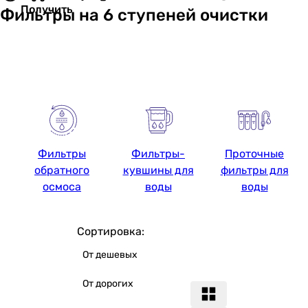
Получить
Фильтры на 6 ступеней очистки
Фильтры
Фильтры-
Проточные
обратного
кувшины для
фильтры для
осмоса
воды
воды
Сортировка:
От дешевых
От дорогих