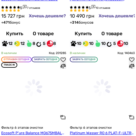
7 отзывов
10 отзывов
15 727
грн
10 490
грн
Хочешь дешевле?
Хочешь дешевле?
+
471
бонус
+
314
бонусов
Купить
О товаре
Купить
О товаре
12
12
8
5
8
10
10
10
5
10
В наличии
Код: 201285
В наличии
Код: 140463
ОТПРАВИМ СЕГОДНЯ
ЗАБРАТЬ СЕГОДНЯ
ЗАБРАТЬ СЕГОДНЯ
TRADE IN
Фильтр 6 этапов очистки
Фильтр 6 этапов очистки
Ecosoft P'ure Balance MO675MBALP
Platinum Wasser RO 6 PLAT-F-ULTRA