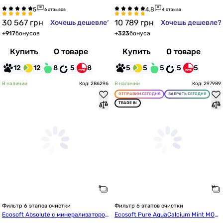
SECO на металлической раме с помп
 6
6 отзывов
4 отзыва
ой
30 567
грн
10 789
грн
Хочешь дешевле?
Хочешь дешевле?
+
917
бонусов
+
323
бонуса
Купить
О товаре
Купить
О товаре
12
12
8
5
8
5
5
5
5
5
В наличии
Код: 286296
В наличии
Код: 297989
ОТПРАВИМ СЕГОДНЯ
ЗАБРАТЬ СЕГОДНЯ
TRADE IN
Фильтр 6 этапов очистки
Фильтр 6 этапов очистки
Ecosoft Absolute с минерализаторо
Ecosoft Pure AquaCalcium Mint MO67