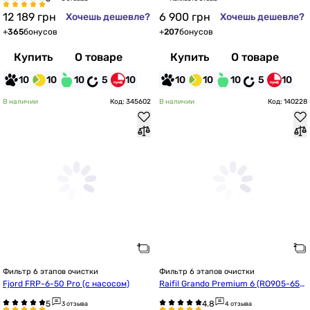
12 189
грн
6 900
грн
Хочешь дешевле?
Хочешь дешевле?
+
365
бонусов
+
207
бонусов
Купить
О товаре
Купить
О товаре
10
10
10
5
10
10
10
10
5
10
В наличии
Код: 345602
В наличии
Код: 140228
Фильтр 6 этапов очистки
Фильтр 6 этапов очистки
Fjord FRP-6-50 Pro (с насосом)
Raifil Grando Premium 6 (RO905-650
-EZ)
3 отзыва
4 отзыва