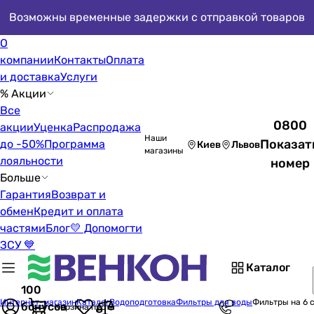
Возможны временные задержки с отправкой товаров
О
компании
Контакты
Оплата
и доставка
Услуги
% Акции
Все
0800
акции
Уценка
Распродажа
Наши
Показат
до -50%
Программа
Киев
Львов
магазины
лояльности
номер
Больше
Гарантия
Возврат и
обмен
Кредит и оплата
частями
Блог
💛 Допомогти
ЗСУ 💙
Каталог
100
Интернет-магазин
Каталог
Водоподготовка
Фильтры для воды
Фильтры на 6 
бонусов
Корзина пуста