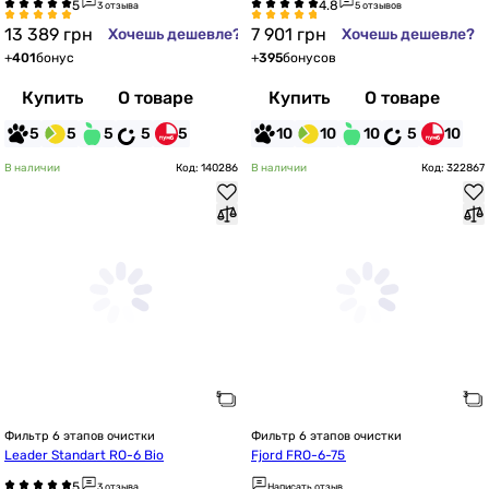
3 отзыва
5 отзывов
13 389
грн
7 901
грн
Хочешь дешевле?
Хочешь дешевле?
+
401
бонус
+
395
бонусов
Купить
О товаре
Купить
О товаре
5
5
5
5
5
10
10
10
5
10
В наличии
Код: 140286
В наличии
Код: 322867
Фильтр 6 этапов очистки
Фильтр 6 этапов очистки
Leader Standart RO-6 Bio
Fjord FRO-6-75
3 отзыва
Написать отзыв