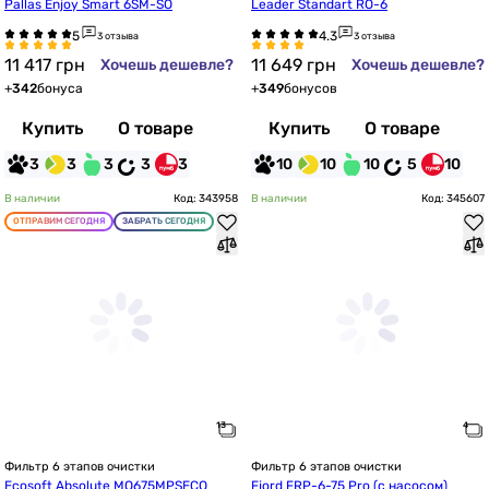
Pallas Enjoy Smart 6SM-SO
Leader Standart RO-6
3 отзыва
3 отзыва
11 417
грн
11 649
грн
Хочешь дешевле?
Хочешь дешевле?
+
342
бонуса
+
349
бонусов
Купить
О товаре
Купить
О товаре
3
3
3
3
3
10
10
10
5
10
В наличии
Код: 343958
В наличии
Код: 345607
ОТПРАВИМ СЕГОДНЯ
ЗАБРАТЬ СЕГОДНЯ
Фильтр 6 этапов очистки
Фильтр 6 этапов очистки
Ecosoft Absolute MO675MPSECO
Fjord FRP-6-75 Pro (с насосом)