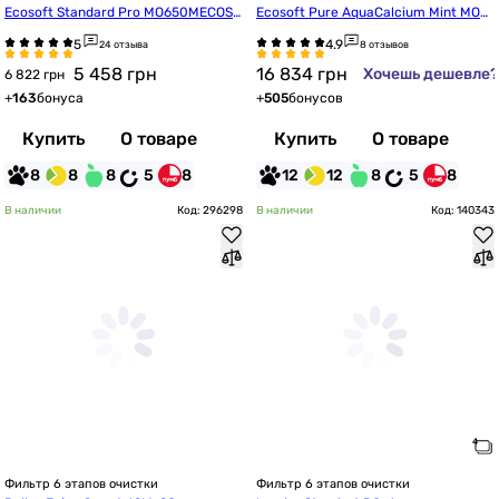
Ecosoft Standard Pro MO650MECOST
Ecosoft Pure AquaCalcium Mint MO67
D с минерализатором
5PUREMACECO
24 отзыва
8 отзывов
5 458
грн
16 834
грн
Хочешь дешевле?
6 822 грн
+
163
бонуса
+
505
бонусов
Купить
О товаре
Купить
О товаре
8
8
8
5
8
12
12
8
5
8
В наличии
Код: 296298
В наличии
Код: 140343
Фильтр 6 этапов очистки
Фильтр 6 этапов очистки