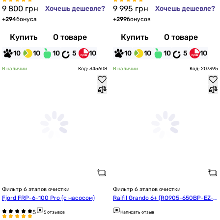
9 800
грн
9 995
грн
Хочешь дешевле?
Хочешь дешевле?
+
294
бонуса
+
299
бонусов
Купить
О товаре
Купить
О товаре
10
10
10
5
10
10
10
10
5
10
В наличии
Код: 345608
В наличии
Код: 207395
Фильтр 6 этапов очистки
Фильтр 6 этапов очистки
Fjord FRP-6-100 Pro (с насосом)
Raifil Grando 6+ (RO905-650BP-EZ-S
 75G)
5 отзывов
Написать отзыв