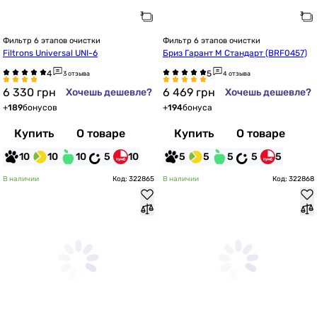
Фильтр 6 этапов очистки
Фильтр 6 этапов очистки
Filtrons Universal UNI-6
Бриз Гарант М Стандарт (BRF0457)
3 отзыва
4 отзыва
6 330
грн
6 469
грн
Хочешь дешевле?
Хочешь дешевле?
+
189
бонусов
+
194
бонуса
Купить
О товаре
Купить
О товаре
10
10
10
5
10
5
5
5
5
5
В наличии
Код: 322865
В наличии
Код: 322868