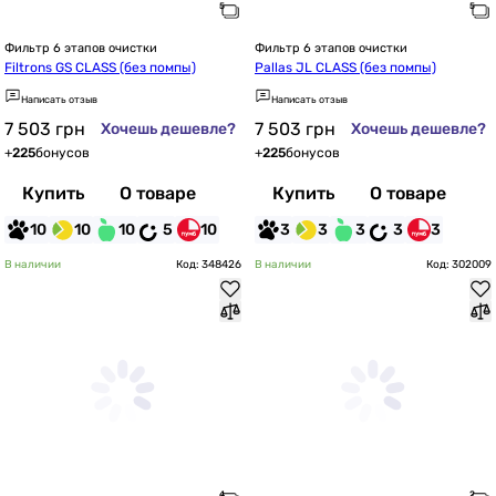
Фильтр 6 этапов очистки
Фильтр 6 этапов очистки
Filtrons GS CLASS (без помпы)
Pallas JL CLASS (без помпы)
Написать отзыв
Написать отзыв
7 503
грн
7 503
грн
Хочешь дешевле?
Хочешь дешевле?
+
225
бонусов
+
225
бонусов
Купить
О товаре
Купить
О товаре
10
10
10
5
10
3
3
3
3
3
В наличии
Код: 348426
В наличии
Код: 302009