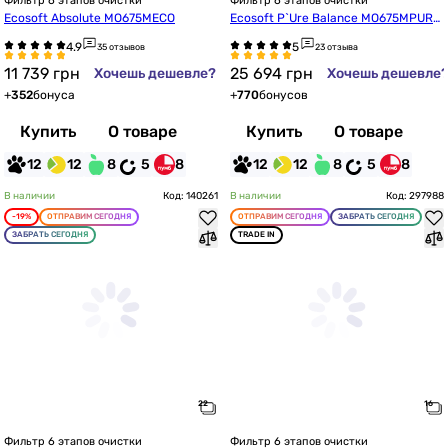
Фильтр 6 этапов очистки
Фильтр 6 этапов очистки
Ecosoft Absolute MO675MECO
Ecosoft P`Ure Balance MO675MPURE
BALECO
35 отзывов
23 отзыва
11 739
грн
25 694
грн
Хочешь дешевле?
Хочешь дешевле
+
352
бонуса
+
770
бонусов
Купить
О товаре
Купить
О товаре
12
12
8
5
8
12
12
8
5
8
В наличии
Код: 140261
В наличии
Код: 297988
-19%
ОТПРАВИМ СЕГОДНЯ
ОТПРАВИМ СЕГОДНЯ
ЗАБРАТЬ СЕГОДНЯ
ЗАБРАТЬ СЕГОДНЯ
TRADE IN
Фильтр 6 этапов очистки
Фильтр 6 этапов очистки