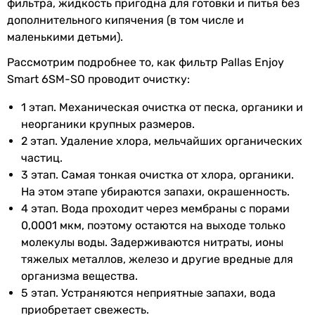
фильтра, жидкость пригодна для готовки и питья без
Давление в
0.4 атм, 0.6 атм
дополнительного кипячения (в том числе и
мембранном
маленькими детьми).
баке
Рассмотрим подробнее то, как фильтр Pallas Enjoy
Давление на
3 атм, 6 атм
Smart 6SM-SO проводит очистку:
входе в
1 этап. Механическая очистка от песка, органики и
систему
неорганики крупных размеров.
2 этап. Удаление хлора, мельчайших органических
Количество
1 шт
частиц.
мембранных
3 этап. Самая тонкая очистка от хлора, органики.
элементов
На этом этапе убираются запахи, окрашенность.
Производительность
12 л/час
4 этап. Вода проходит через мембраны с порами
0,0001 мкм, поэтому остаются на выходе только
Температура
4 °C, 30 °C
молекулы воды. Задерживаются нитраты, ионы
входящей воды
тяжелых металлов, железо и другие вредные для
организма вещества.
Класс фильтра
средний
5 этап. Устраняются неприятные запахи, вода
приобретает свежесть.