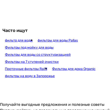
Pallas EF-3
22 227
грн
Купить
Часто ищут
фильтр для воды
фильтры для воды Pallas
Fjord FRO-6-
Фильтры под мойку для воды
Фильтры для воды со структуризацией
Фильтры на 7 ступеней очистки
6 900
грн
Купить
Проточные фильтры Raifil
Фильтры для дома Organic
фильтры на воду в Запорожье
Jammy Tiger JL CLASS без насоса (7090354
Получайте выгодные предложения и полезные советы
7 653
грн
Купить