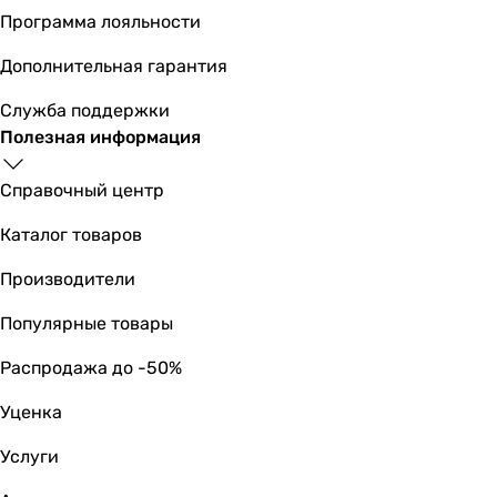
обратный осмос
Программа лояльности
обратный осмос
обратный осмос
Дополнительная гарантия
обратный осмос
обратный осмос
Служба поддержки
обратный осмос
Полезная информация
Качество очистки
-
Справочный центр
-
Каталог товаров
-
-
Производители
-
98 %
Популярные товары
99 %
Распродажа до -50%
98 %
98 %
Уценка
-
-
Услуги
Эффективная очистка