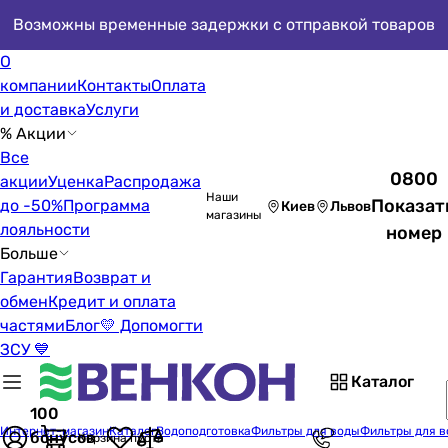
Возможны временные задержки с отправкой товаров
О
компании
Контакты
Оплата
и доставка
Услуги
% Акции
Все
0800
акции
Уценка
Распродажа
Наши
Показат
до -50%
Программа
Киев
Львов
магазины
лояльности
номер
Больше
Гарантия
Возврат и
обмен
Кредит и оплата
частями
Блог
💛 Допомогти
ЗСУ 💙
Каталог
100
Интернет-магазин
Каталог
Водоподготовка
Фильтры для воды
Фильтры для в
бонусов
Корзина пуста