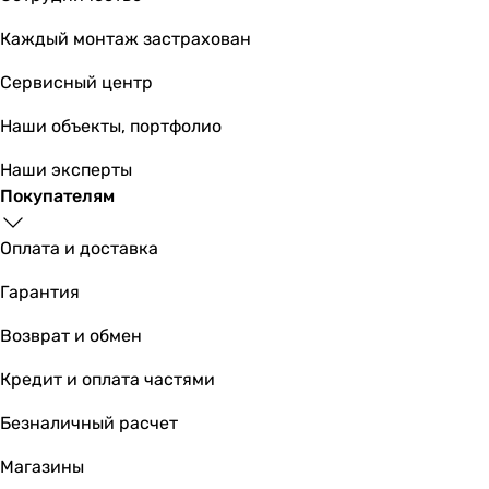
Каждый монтаж застрахован
11 768
грн
Купить
Сервисный центр
Filtrons EF-500 (FLSEF50
Наши объекты, портфолио
Наши эксперты
Покупателям
20 734
грн
Купить
Оплата и доставка
Гарантия
Основные характеристики
Тип фильтра для воды
Возврат и обмен
обратный осмос
Кредит и оплата частями
обратный осмос
обратный осмос
Безналичный расчет
обратный осмос
обратный осмос
Магазины