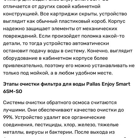
постфильтр,
накопительный
отличается от других своей кабинетной
бак
конструкцией.
Все картриджи скрыты, устройство
выглядит как обычный пластиковый короб. Корпус
Тип
стандартные
надежно защищает элементы от механических
картриджей
повреждений. Если произойдет поломка какой-то
детали, то тогда устройство автоматически
Производительность
300 (80 галл.) л/сутки
остановит подачу воды в систему. Конечно, выглядит
мембраны
оборудование в кабинетном корпусе более
привлекательно, поэтому его можно устанавливать не
Назначение
бытовой
только под мойкой, а в любом удобном месте.
Диаметр
1/2 ″
Этапы очистки фильтра для воды Pallas Enjoy Smart
подключения
6SM-SO
Комплектация
фильтр, бак, кран для питьевой
Системы очистки обратного осмоса считаются
воды, комплект картриджей,
лучшими. Они обеспечивают качество очистки до
фильтр механической очистки
99%. Устройство удалит все органические
соединения, пестициды, хлор, железо, тяжелые
Производство
Турция
металлы, вирусы и бактерии. После выхода из