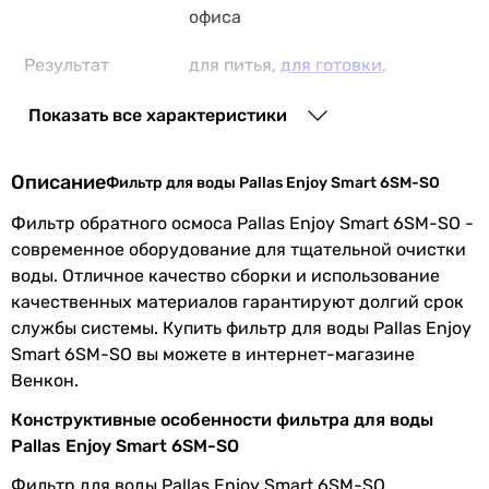
офиса
Результат
для питья,
для готовки
,
работы
подходит младенцам
Показать все характеристики
Количество
6 шт
ступеней
Описание
Фильтр для воды Pallas Enjoy Smart 6SM-SO
Установка
под мойкой
,
настольная
Фильтр обратного осмоса Pallas Enjoy Smart 6SM-SO -
современное оборудование для тщательной очистки
Вид крана
модерн
воды. Отличное качество сборки и использование
качественных материалов гарантируют долгий срок
Тип крану
одинарный
службы системы. Купить фильтр для воды Pallas Enjoy
Smart 6SM-SO вы можете в интернет-магазине
Объем
8 л
Венкон.
Материал бака
металл
Конструктивные особенности фильтра для воды
Pallas Enjoy Smart 6SM-SO
Особенности
защита от утечек,
минерализатор
,
мембрана
,
Фильтр для воды Pallas Enjoy Smart 6SM-SO