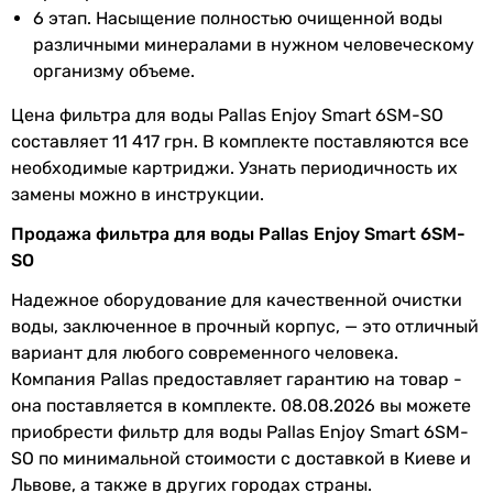
Давление воды
хороший напор (больше 3 бар)
6 этап. Насыщение полностью очищенной воды
в системе
различными минералами в нужном человеческому
организму объеме.
Периодичность замены
Цена фильтра для воды Pallas Enjoy Smart 6SM-SO
Нижний
6 мес.
составляет 11 417 грн. В комплекте поставляются все
комплект
необходимые картриджи. Узнать периодичность их
замены можно в инструкции.
Постфильтр
12 мес.
Продажа фильтра для воды Pallas Enjoy Smart 6SM-
Мембрана
36 мес.
SO
Надежное оборудование для качественной очистки
Минерализатор
12 мес.
воды, заключенное в прочный корпус, — это отличный
вариант для любого современного человека.
Физические характеристики
Компания Pallas предоставляет гарантию на товар -
Ширина
280 мм
она поставляется в комплекте. 08.08.2026 вы можете
приобрести фильтр для воды Pallas Enjoy Smart 6SM-
Высота
430 мм
SO по минимальной стоимости с доставкой в Киеве и
Львове, а также в других городах страны.