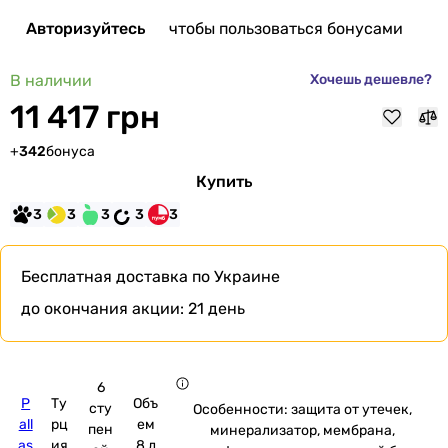
Авторизуйтесь
чтобы пользоваться бонусами
В наличии
Хочешь дешевле?
11 417 грн
+
342
бонуса
Купить
3
3
3
3
3
Бесплатная доставка
по Украине
до окончания акции:
21 день
6
P
Ту
Объ
сту
Особенности: защита от утечек,
all
рц
ем
пен
минерализатор, мембрана,
as
ия
8 л