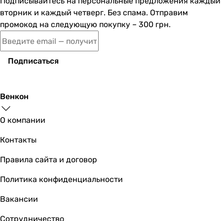
Подписывайтесь на персональные предложения каждый
вторник и каждый четверг. Без спама. Отправим
промокод на следующую покупку – 300 грн.
Fjord FRO-6-1
Подписаться
7 200
грн
Купить
Венкон
Fjord FRO-6-
О компании
Контакты
Правила сайта и договор
6 800
грн
Купить
Политика конфиденциальности
Pallas Enjoy Slim 
Вакансии
Сотрудничество