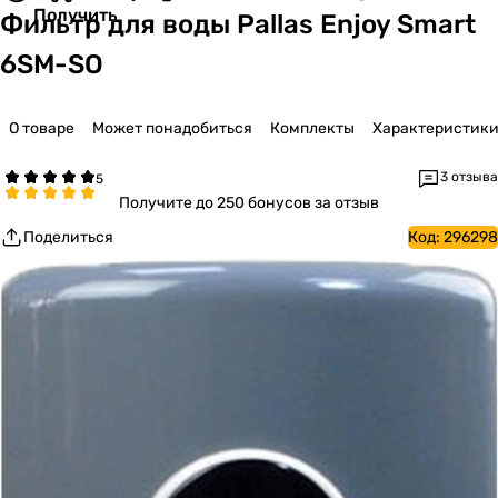
Получить
Фильтр для воды Pallas Enjoy Smart
6SM-SO
О товаре
Может понадобиться
Комплекты
Характеристик
3 отзыва
Получите
до 250 бонусов за отзыв
Поделиться
Код:
296298