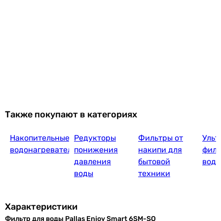
Также покупают в категориях
Накопительные
Редукторы
Фильтры от
Ульт
водонагреватели
понижения
накипи для
филь
давления
бытовой
воду
воды
техники
Характеристики
Фильтр для воды Pallas Enjoy Smart 6SM-SO