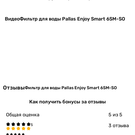
Глубина
550 мм
Вес
11 кг
Видео
Фильтр для воды Pallas Enjoy Smart 6SM-SO
Габариты в упаковке
Ширина в
280 мм
упаковке
Высота в
430 мм
упаковке
Глубина в
550 мм
Отзывы
Фильтр для воды Pallas Enjoy Smart 6SM-SO
упаковке
Как получить бонусы за отзывы
Вес в упаковке
11 кг
Общая оценка
5
из 5
Гарантия
3 отзыва
Гарантия
12 мес.