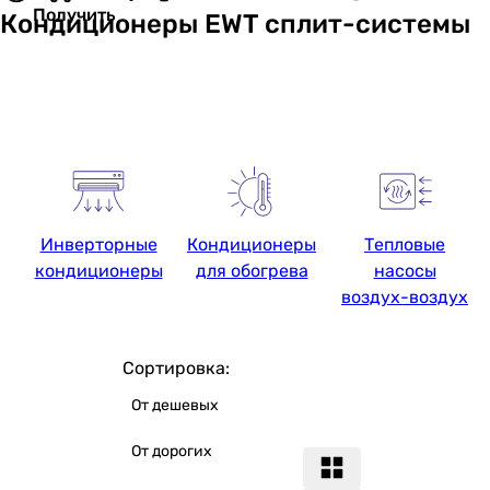
Получить
Кондиционеры EWT сплит-системы
Инверторные
Кондиционеры
Тепловые
кондиционеры
для обогрева
насосы
воздух-воздух
Сортировка:
От дешевых
От дорогих