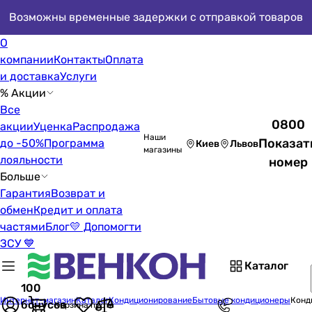
Возможны временные задержки с отправкой товаров
О
компании
Контакты
Оплата
и доставка
Услуги
% Акции
Все
0800
акции
Уценка
Распродажа
Наши
Показат
до -50%
Программа
Киев
Львов
магазины
лояльности
номер
Больше
Гарантия
Возврат и
обмен
Кредит и оплата
частями
Блог
💛 Допомогти
ЗСУ 💙
Каталог
100
Интернет-магазин
Каталог
Кондиционирование
Бытовые кондиционеры
Конд
бонусов
Корзина пуста