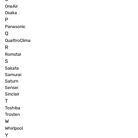
OneAir
Osaka
P
Panasonic
Q
QuattroClima
R
Romstal
S
Sakata
Samurai
Saturn
Sensei
Sinclair
T
Toshiba
Trosten
W
Whirlpool
Y