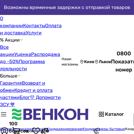
Возможны временные задержки с отправкой товаров
О
компании
Контакты
Оплата
и доставка
Услуги
% Акции
Все
0800
акции
Уценка
Распродажа
Наши
Показат
до -50%
Программа
Киев
Львов
магазины
лояльности
номер
Больше
Гарантия
Возврат и
обмен
Кредит и оплата
частями
Блог
💛 Допомогти
ЗСУ 💙
Каталог
100
Интернет-магазин
Каталог
Кондиционирование
Кондиционеры бытовые
Конд
бонусов
Корзина пуста