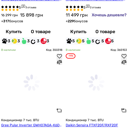
H3
AWF4
3 отзыва
2 отзыва
15 898
грн
11 499
грн
Хочешь дешевле?
16 299 грн
+
317
бонусов
+
229
бонусов
Купить
О товаре
Купить
О товаре
3
3
3
3
3
5
5
5
5
5
В наличии
Код: 350318
В наличии
Код: 365153
-11%
Кондиционер 7 тыс. BTU
Кондиционер 7 тыс. BTU
Gree Pular Inverter GWH07AGA-K6DN
Daikin Sensira FTXF20F/RXF20F