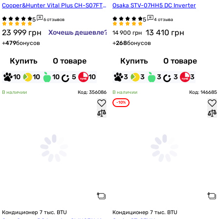
Cooper&Hunter Vital Plus CH-S07FTX
Osaka STV-07HH5 DC Inverter
F6
6 отзывов
4 отзыва
23 999
грн
13 410
грн
Хочешь дешевле?
14 900 грн
+
479
бонусов
+
268
бонусов
Купить
О товаре
Купить
О товаре
10
10
10
5
10
3
3
3
3
3
В наличии
Код: 356086
В наличии
Код: 146685
-10%
Кондиционер 7 тыс. BTU
Кондиционер 7 тыс. BTU