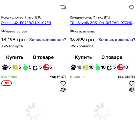
Кондиционер 7 тыс. BTU
Кондиционер 7 тыс. BTU
Daiko LUX-F07FR/LUX-I07FR
TCL SaveIN ZG31 On-Off TAC-07CHS
D/ZG31 WI-FI Ready
Написать отзыв
Написать отзыв
13 198
грн
13 399
грн
Хочешь дешевле?
Хочешь дешевле?
+
263
бонуса
+
267
бонусов
Купить
О товаре
Купить
О товаре
5
5
5
5
5
10
10
10
5
10
В наличии
Код: 391277
В наличии
Код: 387781
-10%