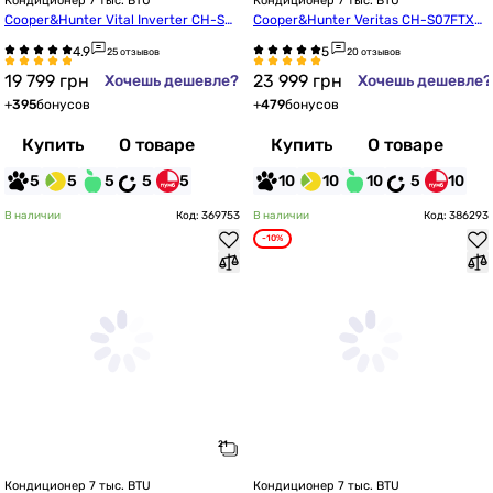
Кондиционер 7 тыс. BTU
Кондиционер 7 тыс. BTU
Cooper&Hunter Vital Inverter CH-S07
Cooper&Hunter Veritas CH-S07FTXQ
FTXF2-NG
2-NG
25 отзывов
20 отзывов
19 799
грн
23 999
грн
Хочешь дешевле?
Хочешь дешевле?
+
395
бонусов
+
479
бонусов
Купить
О товаре
Купить
О товаре
5
5
5
5
5
10
10
10
5
10
В наличии
Код: 369753
В наличии
Код: 386293
-10%
Кондиционер 7 тыс. BTU
Кондиционер 7 тыс. BTU