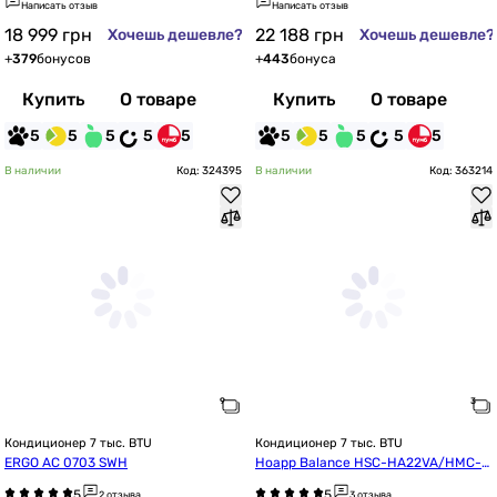
Написать отзыв
Написать отзыв
18 999
грн
22 188
грн
Хочешь дешевле?
Хочешь дешевле?
+
379
бонусов
+
443
бонуса
Купить
О товаре
Купить
О товаре
5
5
5
5
5
5
5
5
5
5
В наличии
Код: 324395
В наличии
Код: 363214
Кондиционер 7 тыс. BTU
Кондиционер 7 тыс. BTU
ERGO AC 0703 SWН
Hoapp Balance HSC-HA22VA/HMC-H
A22VA
2 отзыва
3 отзыва