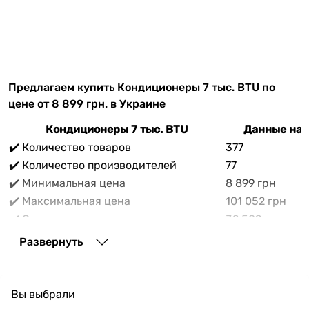
Предлагаем купить Кондиционеры 7 тыс. BTU по
цене от 8 899 грн. в Украине
Кондиционеры 7 тыс. BTU
Данные на 
✔️ Количество товаров
377
✔️ Количество производителей
77
✔️ Минимальная цена
8 899 грн
✔️ Максимальная цена
101 052 грн
✔️ Средняя цена
32 509 грн
В прайс-каталоге vencon.ua Кондиционеры 7 тыс.
Развернуть
BTU можно выгодно приобрести с доставкой по
Украине. При покупке Кондиционеры 7 тыс. BTU в
нашем магазине доступны разнообразные способы
Вы выбрали
оплаты, покупка в кредит и множество акций и