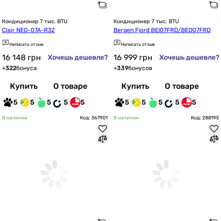
Кондиционер 7 тыс. BTU
Кондиционер 7 тыс. BTU
Clair NEO-07A-R32
Bergen Fjord BEI07FRD/BEO07FRD
Написать отзыв
Написать отзыв
16 148
грн
16 999
грн
Хочешь дешевле?
Хочешь дешевле?
+
322
бонуса
+
339
бонусов
Купить
О товаре
Купить
О товаре
5
5
5
5
5
5
5
5
5
5
В наличии
Код: 367901
В наличии
Код: 288195