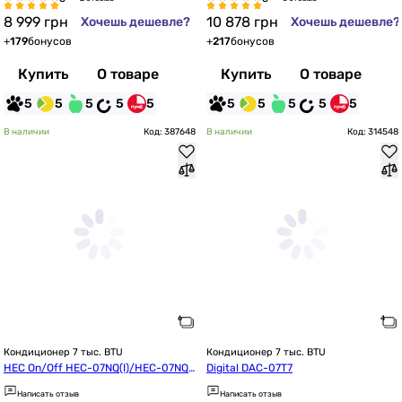
8 999
грн
10 878
грн
Хочешь дешевле?
Хочешь дешевле?
+
179
бонусов
+
217
бонусов
Купить
О товаре
Купить
О товаре
5
5
5
5
5
5
5
5
5
5
В наличии
Код: 387648
В наличии
Код: 314548
Кондиционер 7 тыс. BTU
Кондиционер 7 тыс. BTU
HEC On/Off HEC-07NQ(I)/HEC-07NQ
Digital DAC-07T7
(O)
Написать отзыв
Написать отзыв