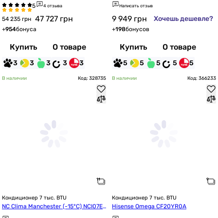
4 отзыва
Написать отзыв
47 727
грн
9 949
грн
Хочешь дешевле?
54 235 грн
+
954
бонуса
+
198
бонусов
Купить
О товаре
Купить
О товаре
3
3
3
3
3
5
5
5
5
5
В наличии
Код: 328735
В наличии
Код: 366233
Кондиционер 7 тыс. BTU
Кондиционер 7 тыс. BTU
NC Clima Manchester (-15°С) NCI07E
Hisense Omega CF20YR0A
HMIw1eu/NCO07EHMIw1eu