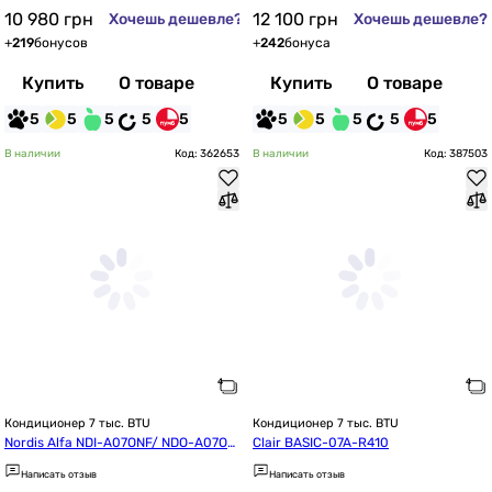
10 980
грн
12 100
грн
Хочешь дешевле?
Хочешь дешевле?
+
219
бонусов
+
242
бонуса
Купить
О товаре
Купить
О товаре
5
5
5
5
5
5
5
5
5
5
В наличии
Код: 362653
В наличии
Код: 387503
Кондиционер 7 тыс. BTU
Кондиционер 7 тыс. BTU
Nordis Alfa NDI-A07ONF/ NDO-A07ON
Clair BASIC-07A-R410
F
Написать отзыв
Написать отзыв