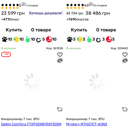
A1C
7 отзывов
10 отзывов
23 599
грн
38 486
грн
Хочешь дешевле?
43 734 грн
+
471
бонус
+
769
бонусов
Купить
О товаре
Купить
О товаре
10
10
10
5
10
3
3
3
3
3
В наличии
Код: 361238
В наличии
Код: 324443
-11%
Кондиционер 7 тыс. BTU
Кондиционер 7 тыс. BTU
Daikin Comfora FTXP20N9/RXP20N9
Mystery MTH07CT-W3N2