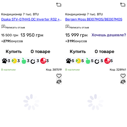
Кондиционер 7 тыс. BTU
Кондиционер 7 тыс. BTU
Osaka STV-07HH5 DC Inverter R32 +
Bergen Moss BEI07MOS/BEO07MOS
 Wi-Fi
Написать отзыв
Написать отзыв
13 950
грн
15 999
грн
Хочешь дешевле?
15 500 грн
+
279
бонусов
+
319
бонусов
Купить
О товаре
Купить
О товаре
3
3
3
3
3
5
5
5
5
5
В наличии
Код: 387519
В наличии
Код: 328961