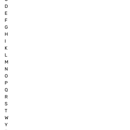
D
E
F
G
H
I
K
L
M
N
O
P
Q
R
S
T
W
Y