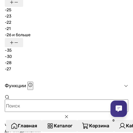
-25
-23
-22
-21
-26 и больше
-35
-30
-28
-27
Функции
wi-fi управление
Главная
Каталог
Корзина
Ка
датчик движения