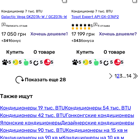
Кондиционер 7 тыс. BTU
Кондиционер 7 тыс. BTU
Galactic Vega GKZ07A-W / GCZ07A-W
Tosot Expert API GX-07AP2
Написать отзыв
4 отзыва
17 050
грн
17 199
грн
Хочешь дешевле?
Хочешь дешевле?
+
341
бонус
+
343
бонуса
Купить
О товаре
Купить
О товаре
5
5
5
5
5
5
5
5
5
5
1
2
3
...
14
Показать еще 28
Также ищут
Кондиционеры 19 тыс. BTU
Кондиционеры 54 тыс. BTU
Кондиционеры 42 тыс. BTU
Гонконгские кондиционеры
Японские кондиционеры
Дизайнерские кондиционеры
Кондиционеры 90 тыс. BTU
Кондиционеры на 15 кв м
Кондиционеры на 90 кв м
Кондиционеры на 10 кв м