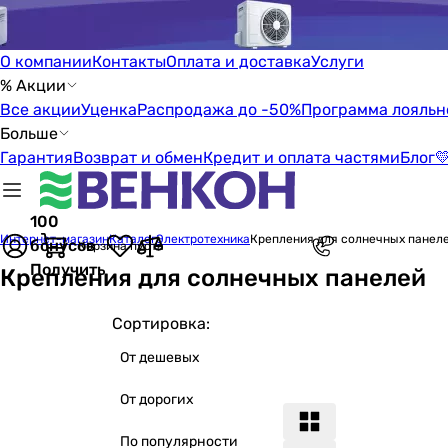
О компании
Контакты
Оплата и доставка
Услуги
% Акции
Все акции
Уценка
Распродажа до -50%
Программа лояльн
Больше
Гарантия
Возврат и обмен
Кредит и оплата частями
Блог

100
Интернет-магазин
Каталог
Электротехника
Крепления для солнечных панел
бонусов
Корзина пуста
Получить
Крепления для солнечных панелей
Сортировка:
От дешевых
От дорогих
По популярности