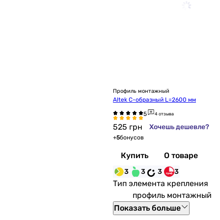
Профиль монтажный
Altek С-образный L=2600 мм
4 отзыва
525
грн
Хочешь дешевле?
+
5
бонусов
Купить
О товаре
3
3
3
3
Тип элемента крепления
профиль монтажный
Показать больше