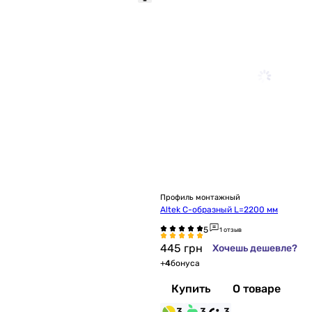
Профиль монтажный
Altek С-образный L=2200 мм
1 отзыв
445
грн
Хочешь дешевле?
+
4
бонуса
Купить
О товаре
3
3
3