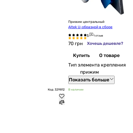
Прижим центральный
Altek U-образной в сборе
1 отзыв
70
грн
Хочешь дешевле?
Купить
О товаре
Тип элемента крепления
прижим
Показать больше
Код: 329812
В наличии