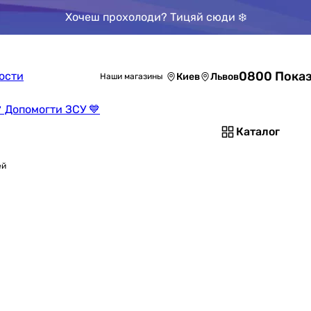
Хочеш прохолоди? Тицяй сюди ❄️
0800 Показ
ости
Киев
Львов
Наши магазины
 Допомогти ЗСУ 💙
Каталог
ей