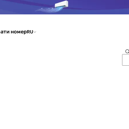
ати номер
RU