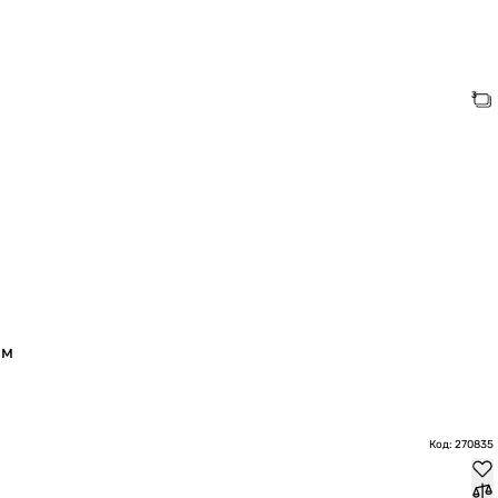
мм
Код: 270835