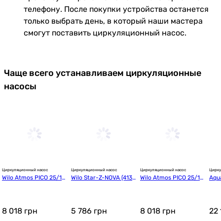
телефону. После покупки устройства останется
только выбрать день, в который наши мастера
смогут поставить циркуляционный насос.
Чаще всего устанавливаем циркуляционные
насосы
Циркуляционный насос
Циркуляционный насос
Циркуляционный насос
Цирку
Wilo Atmos PICO 25/1-
Wilo Star-Z-NOVA (4132
Wilo Atmos PICO 25/1-
Aqu
6-180 (4232694)
760)
6-130 (4232693)
00 (
8 018
грн
5 786
грн
8 018
грн
22