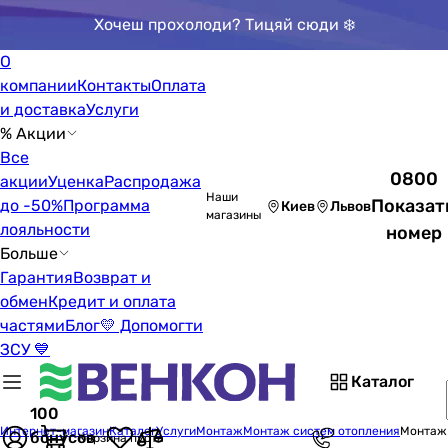
Хочеш прохолоди? Тицяй сюди ❄️
О
компании
Контакты
Оплата
и доставка
Услуги
% Акции
Все
0800
акции
Уценка
Распродажа
Наши
Показат
до -50%
Программа
Киев
Львов
магазины
лояльности
номер
Больше
Гарантия
Возврат и
обмен
Кредит и оплата
частями
Блог
💛 Допомогти
ЗСУ 💙
Каталог
100
Интернет-магазин
Каталог
Услуги
Монтаж
Монтаж систем отопления
Монтаж
бонусов
Корзина пуста