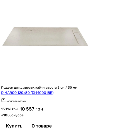
Поддон для душевых кабин высота 3 см / 30 мм
DiMARCO 120x80 (DM4С001BR)
Написать отзыв
10 557
грн
13 196 грн
+
105
бонусов
Купить
О товаре