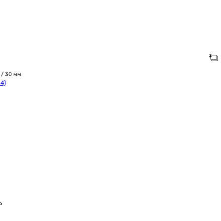
 / 30 мм
4)
ь