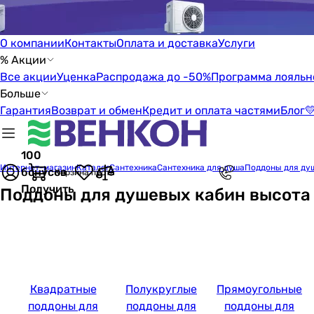
О компании
Контакты
Оплата и доставка
Услуги
% Акции
Все акции
Уценка
Распродажа до -50%
Программа лояльн
Больше
Гарантия
Возврат и обмен
Кредит и оплата частями
Блог

100
Интернет-магазин
Каталог
Сантехника
Сантехника для душа
Поддоны для ду
бонусов
Корзина пуста
Получить
Поддоны для душевых кабин высота 
Квадратные
Полукруглые
Прямоугольные
поддоны для
поддоны для
поддоны для