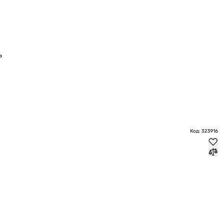
ь
Код: 323916