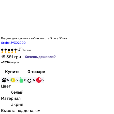
Поддон для душевых кабин высота 3 см / 30 мм
Grohe 39302000
1 отзыв
15 381
грн
Хочешь дешевле?
+
153
бонуса
Купить
О товаре
5
5
5
5
5
Цвет
белый
Материал
акрил
Высота поддона, см