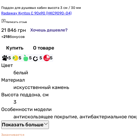
Поддон для душевых кабин высота 3 см / 30 мм
Radaway Kyntos C 90x90 (HKC9090-04)
Написать отзыв
21 846
грн
Хочешь дешевле?
+
218
бонусов
Купить
О товаре
5
5
5
5
5
Цвет
белый
Материал
искусственный камень
Высота поддона, см
3
Особенности модели
антискользящее покрытие, антибактериальное пок
Показать больше
Заканчивается