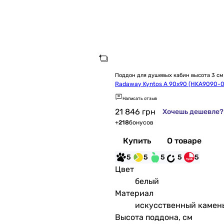
Поддон для душевых кабин высота 3 см
Radaway Kyntos A 90x90 (HKA9090-0
Написать отзыв
21 846
грн
Хочешь дешевле?
+
218
бонусов
Купить
О товаре
5
5
5
5
5
Цвет
белый
Материал
искусственный камен
Высота поддона, см