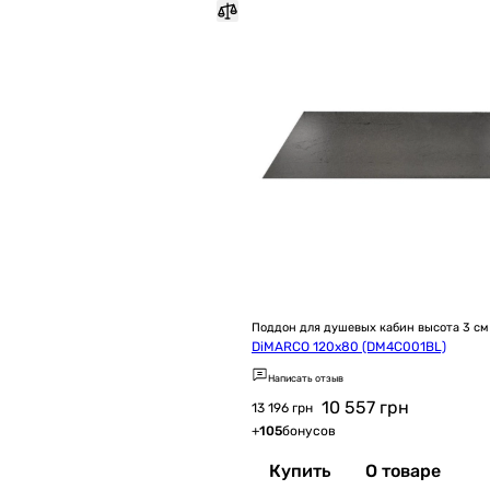
Поддон для душевых кабин высота 3 см
DiMARCO 120x80 (DM4С001BL)
Написать отзыв
10 557
грн
13 196 грн
+
105
бонусов
Купить
О товаре