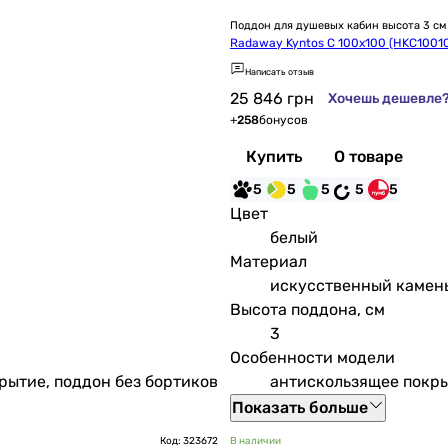
Поддон для душевых кабин высота 3 см
Radaway Kyntos C 100x100 (HKC1001
Написать отзыв
25 846
грн
Хочешь дешевле
+
258
бонусов
Купить
О товаре
5
5
5
5
5
Цвет
белый
Материал
искусственный камен
Высота поддона, см
3
Особенности модели
рытие, поддон без бортиков
антискользящее покры
Показать больше
Код: 323672
В наличии