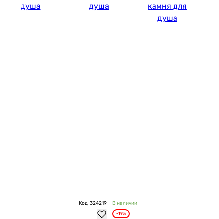
душа
душа
камня для
душа
Код: 324219
В наличии
-19%