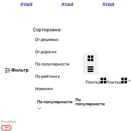
душа
душа
душа
Сортировка:
От дешевых
От дорогих
По популярности
Фильтр
По рейтингу
Плитка
Плитка
Новинки
По
По популярности
популярности
В наличии
-19%