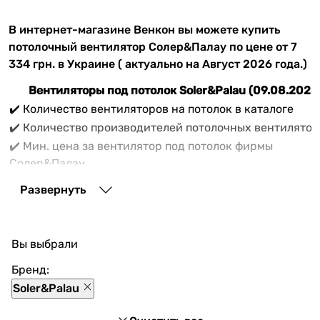
В интернет-магазине Венкон вы можете купить
потолочный вентилятор Солер&Палау по цене от 7
334 грн. в Украине ( актуально на Август 2026 года.)
Вентиляторы под потолок Soler&Palau (09.08.2026
✔️ Количество вентиляторов на потолок в каталоге
✔️ Количество производителей потолочных вентилятор
✔️ Мин. цена за вентилятор под потолок фирмы
Солер&Палау
✔️ Средняя цена на товары производства Солер&Палау
Развернуть
✔️ Максимальная цена на товары производителя
Soler&Palau
Вам нужно купить
вентилятор на потолок
Вы выбрали
Солер&Палау
? В списке товаров потолочных
вентиляторов Soler&Palau интернет-магазина Vencon
Бренд:
продаётся 10 товарных единиц актуальных моделей
Soler&Palau
вентиляторов потолочных производителя Soler&Palau