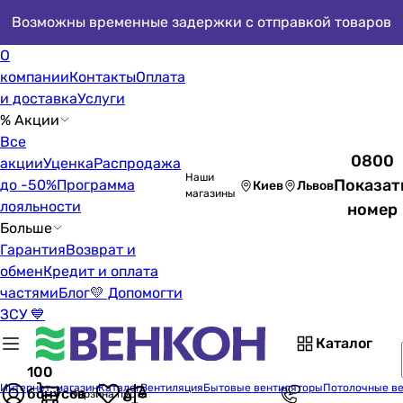
Возможны временные задержки с отправкой товаров
О
компании
Контакты
Оплата
и доставка
Услуги
% Акции
Все
0800
акции
Уценка
Распродажа
Наши
Показат
до -50%
Программа
Киев
Львов
магазины
лояльности
номер
Больше
Гарантия
Возврат и
обмен
Кредит и оплата
частями
Блог
💛 Допомогти
ЗСУ 💙
Каталог
100
Интернет-магазин
Каталог
Вентиляция
Бытовые вентиляторы
Потолочные в
бонусов
Корзина пуста