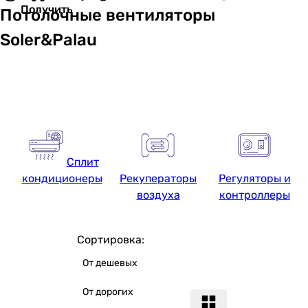
Получить
Потолочные вентиляторы
Soler&Palau
Сплит
кондиционеры
Рекуператоры
Регуляторы и
воздуха
контроллеры
Сортировка:
От дешевых
От дорогих