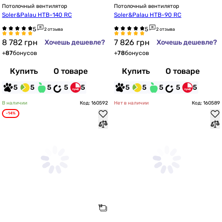
Потолочный вентилятор
Потолочный вентилятор
Soler&Palau HTB-140 RC
Soler&Palau HTB-90 RC
2 отзыва
2 отзыва
8 782
грн
7 826
грн
Хочешь дешевле?
Хочешь дешевле?
+
87
бонусов
+
78
бонусов
Купить
О товаре
Купить
О товаре
5
5
5
5
5
5
5
5
5
5
В наличии
Код: 160592
Нет в наличии
Код: 160589
-14%