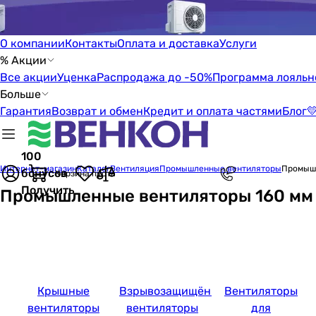
О компании
Контакты
Оплата и доставка
Услуги
% Акции
Все акции
Уценка
Распродажа до -50%
Программа лояльн
Больше
Гарантия
Возврат и обмен
Кредит и оплата частями
Блог

100
Интернет-магазин
Каталог
Вентиляция
Промышленные вентиляторы
Промышл
бонусов
Корзина пуста
Получить
Промышленные вентиляторы 160 мм
Крышные
Взрывозащищённые
Вентиляторы
вентиляторы
вентиляторы
для