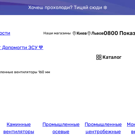
Хочеш прохолоди? Тицяй сюди ❄️
0800 Показ
ости
Киев
Львов
Наши магазины
 Допомогти ЗСУ 💙
Каталог
енные вентиляторы 160 мм
Каминные
Промышленные
Промышленные
Мо
вентиляторы
осевые
центробежные
в