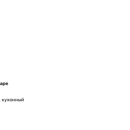
варе
, кухонный