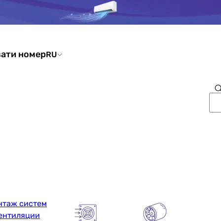
ати номер
RU
нтаж систем
ентиляции