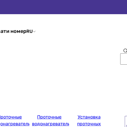
ати номер
RU
Проточные
Проточные
Установка
донагреватели
водонагреватели
проточных