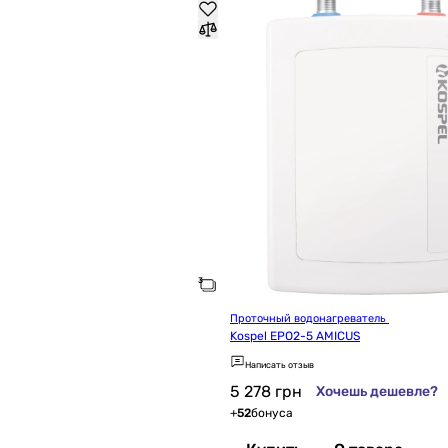
Проточный водонагреватель 
Kospel EPO2-5 AMICUS
Написать отзыв
5 278
грн
Хочешь дешевле?
+
52
бонуса