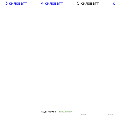
3 киловатт
4 киловатт
5 киловатт
6
Код: 145934
В наличии