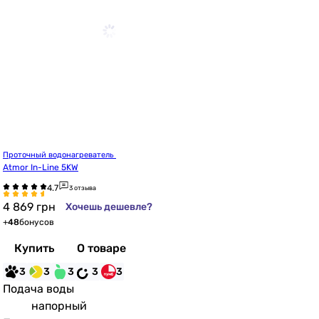
Проточный водонагреватель 
Atmor In-Line 5KW
3 отзыва
4 869
грн
Хочешь дешевле?
+
48
бонусов
Купить
О товаре
3
3
3
3
3
Подача воды
напорный