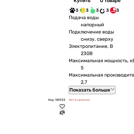
Купить
О товаре
3
3
3
3
3
Подача воды
напорный
Подключение воды
снизу, сверху
Электропитание, В
230В
Максимальная мощность, к
5
Максимальная производите
2,7
Показать больше
Код: 145933
Нет в наличии