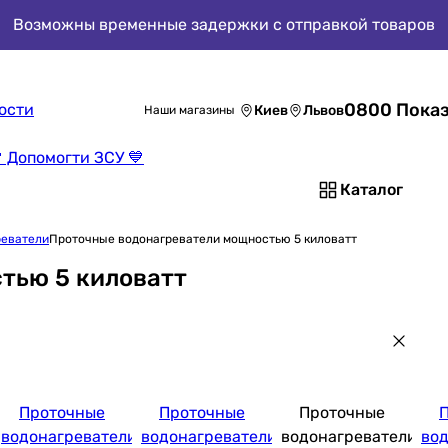
Возможны временные задержки с отправкой товаров
0800 Показ
ости
Киев
Львов
Наши магазины
 Допомогти ЗСУ 💙
Каталог
реватели
Проточные водонагреватели мощностью 5 киловатт
тью 5 киловатт
Проточные
Проточные
Проточные
водонагреватели
водонагреватели
водонагреватели
во