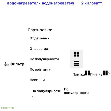
водонагреватели
водонагреватели
2 киловатт
Сортировка:
От дешевых
От дорогих
По популярности
Фильтр
По рейтингу
Плитка
Плитка
Новинки
По
По популярности
популярности
В наличии