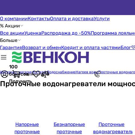
О компании
Контакты
Оплата и доставка
Услуги
% Акции
Все акции
Уценка
Распродажа до -50%
Программа лояльн
Больше
Гарантия
Возврат и обмен
Кредит и оплата частями
Блог

100
Интернет-магазин
Каталог
Водоснабжение
Нагрев воды
Проточные водонаг
бонусов
Корзина пуста
Получить
Проточные водонагреватели мощнос
Напорные
Безнапорные
Проточные
проточные
проточные
водонагреватели