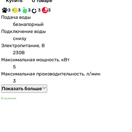
Купить
О товаре
3
3
3
3
3
Подача воды
безнапорный
Подключение воды
снизу
Электропитание, В
230В
Максимальная мощность, кВт
5
Максимальная производительность, л/мин
3
Показать больше
В наличии