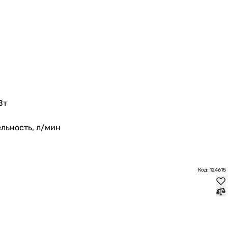
Вт
льность, л/мин
Код: 124615