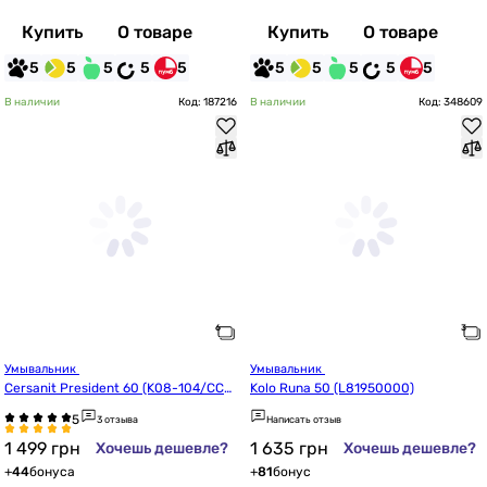
Купить
О товаре
Купить
О товаре
5
5
5
5
5
5
5
5
5
5
В наличии
Код: 187216
В наличии
Код: 348609
Умывальник 
Умывальник 
Cersanit President 60 (K08-104/CCW
Kolo Runa 50 (L81950000)
S1000448212)
3 отзыва
Написать отзыв
1 499
грн
1 635
грн
Хочешь дешевле?
Хочешь дешевле?
+
44
бонуса
+
81
бонус