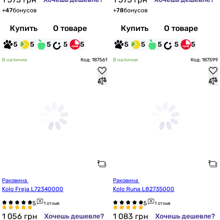
+
47
бонусов
+
78
бонусов
Купить
О товаре
Купить
О товаре
5
5
5
5
5
5
5
5
5
5
В наличии
Код: 187561
В наличии
Код: 187599
Раковина 
Раковина 
Kolo Freja L72340000
Kolo Runa L82735000
1 отзыв
1 отзыв
1 056
грн
1 083
грн
Хочешь дешевле?
Хочешь дешевле?