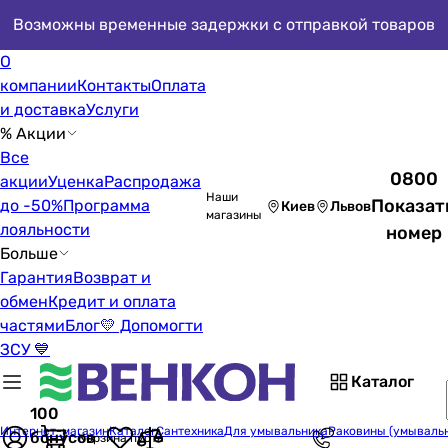
Возможны временные задержки с отправкой товаров
О
компании
Контакты
Оплата
и доставка
Услуги
% Акции
Все
0800
акции
Уценка
Распродажа
Наши
Показат
до -50%
Программа
Киев
Львов
магазины
лояльности
номер
Больше
Гарантия
Возврат и
обмен
Кредит и оплата
частями
Блог
💛 Допомогти
ЗСУ 💙
Каталог
100
Интернет-магазин
Каталог
Сантехника
Для умывальника
Раковины (умываль
бонусов
Корзина пуста