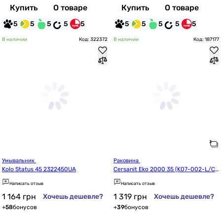
Купить
О товаре
Купить
О товаре
5
5
5
5
5
5
5
5
5
5
В наличии
Код: 322372
В наличии
Код: 187177
Умывальник 
Раковина 
Kolo Status 45 2322450UA
Cersanit Eko 2000 35 (K07-002-L/CC
WS1000070936)
Написать отзыв
Написать отзыв
1 164
грн
1 319
грн
Хочешь дешевле?
Хочешь дешевле?
+
58
бонусов
+
39
бонусов