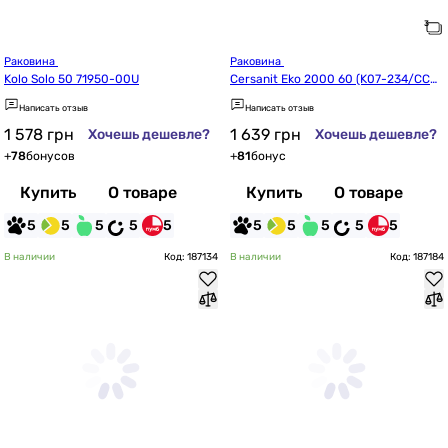
Раковина 
Раковина 
Kolo Solo 50 71950-00U
Cersanit Eko 2000 60 (K07-234/CCW
S1000151647)
Написать отзыв
Написать отзыв
1 578
грн
1 639
грн
Хочешь дешевле?
Хочешь дешевле?
+
78
бонусов
+
81
бонус
Купить
О товаре
Купить
О товаре
5
5
5
5
5
5
5
5
5
5
В наличии
Код: 187134
В наличии
Код: 187184