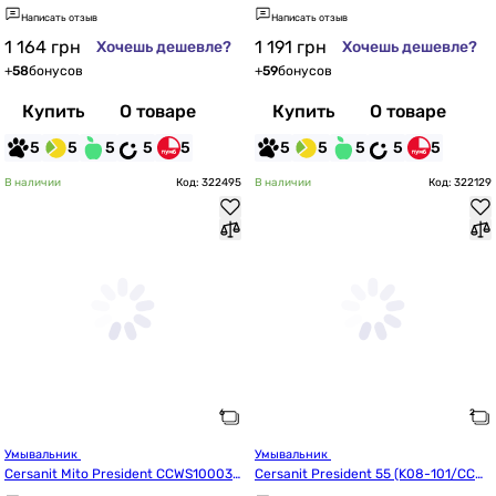
Написать отзыв
Написать отзыв
1 164
грн
1 191
грн
Хочешь дешевле?
Хочешь дешевле?
+
58
бонусов
+
59
бонусов
Купить
О товаре
Купить
О товаре
5
5
5
5
5
5
5
5
5
5
В наличии
Код: 322495
В наличии
Код: 322129
Умывальник 
Умывальник 
Cersanit Mito President CCWS100036
Cersanit President 55 (K08-101/CCW
8071
S1000428211)