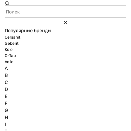
Популярные бренды
Cersanit
Geberit
Kolo
Q-Tap
Volle
A
B
C
D
E
F
G
H
I