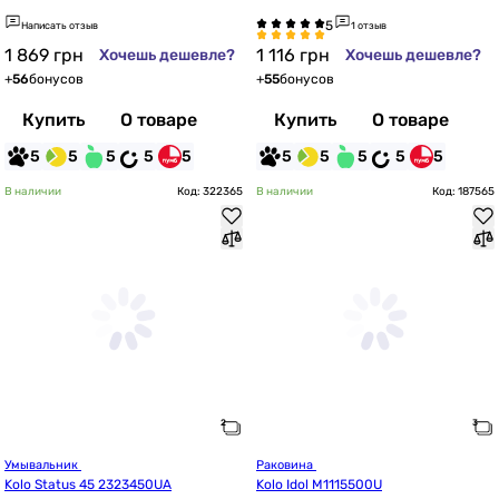
1008351747)
Написать отзыв
1 отзыв
1 869
грн
1 116
грн
Хочешь дешевле?
Хочешь дешевле?
+
56
бонусов
+
55
бонусов
Купить
О товаре
Купить
О товаре
5
5
5
5
5
5
5
5
5
5
В наличии
Код: 322365
В наличии
Код: 187565
Умывальник 
Раковина 
Kolo Status 45 2323450UA
Kolo Idol M1115500U