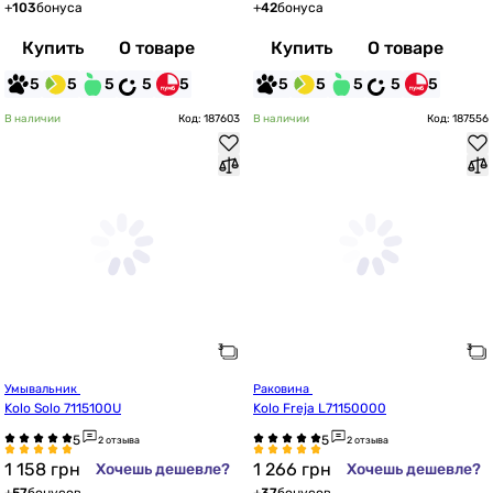
+
103
бонуса
+
42
бонуса
Купить
О товаре
Купить
О товаре
5
5
5
5
5
5
5
5
5
5
В наличии
Код: 187603
В наличии
Код: 187556
Умывальник 
Раковина 
Kolo Solo 7115100U
Kolo Freja L71150000
2 отзыва
2 отзыва
1 158
грн
1 266
грн
Хочешь дешевле?
Хочешь дешевле?