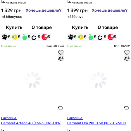
Написать отзыв
Написать отзыв
1 329
грн
1 399
грн
Хочешь дешевле?
Хочешь дешевле?
+
66
бонусов
+
41
бонус
Купить
О товаре
Купить
О товаре
5
5
5
5
5
5
5
5
5
5
В наличии
Код: 380864
В наличии
Код: 187182
Раковина 
Раковина 
Cersanit Arteco 40 (K667-006-EX1/C
Cersanit Eko 2000 50 (K07-026/CCW
CWF1006225048)
S1000131647)