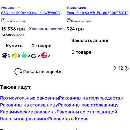
Умывальник 
Умывальник 
GSG Like 600х440 мм LKLAVBW6000
Pearl Euro 60 WB-EU-60 (000031011)
0
Написать отзыв
Написать отзыв
15 336
грн
924
грн
Хочешь дешевле?
+
460
бонусов
Заказать аналог
Купить
О товаре
О товаре
5
5
5
5
5
1
2
Показать еще 46
Также ищут
Прямоугольные раковины
Раковины на полупьедестал
Раковины на столешницу
Раковины под столешницу
Керамические раковины
Раковины со столешницой
Напольные раковины
Раковина в Киеве