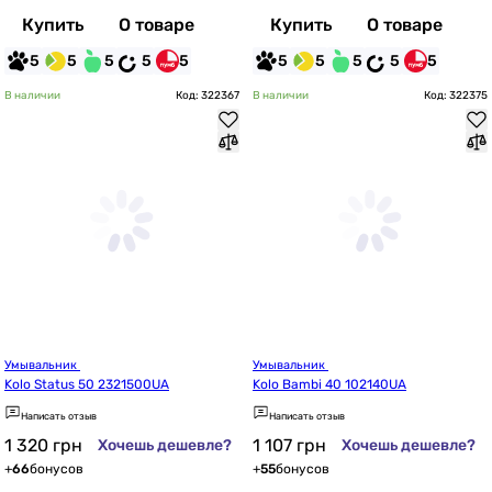
Купить
О товаре
Купить
О товаре
5
5
5
5
5
5
5
5
5
5
В наличии
Код: 322367
В наличии
Код: 322375
Умывальник 
Умывальник 
Kolo Status 50 2321500UA
Kolo Bambi 40 102140UA
Написать отзыв
Написать отзыв
1 320
грн
1 107
грн
Хочешь дешевле?
Хочешь дешевле?
+
66
бонусов
+
55
бонусов