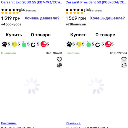
Cersanit Eko 2000 55 (K07-193/CCWS
Cersanit President 50 (K08-004/CC
1000148071)
WS1000398071)
2 отзыва
5 отзывов
1 519
грн
1 569
грн
Хочешь дешевле?
Хочешь дешевле?
+
45
бонусов
+
78
бонусов
Купить
О товаре
Купить
О товаре
5
5
5
5
5
5
5
5
5
5
В наличии
Код: 187604
В наличии
Код: 322364
Раковина 
Раковина 