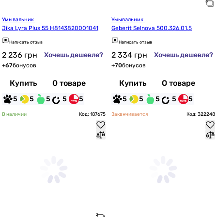
Умывальник 
Умывальник 
Jika Lyra Plus 55 H8143820001041
Geberit Selnova 500.326.01.5
Написать отзыв
Написать отзыв
2 236
грн
2 334
грн
Хочешь дешевле?
Хочешь дешевле?
+
67
бонусов
+
70
бонусов
Купить
О товаре
Купить
О товаре
5
5
5
5
5
5
5
5
5
5
В наличии
Код: 187675
Заканчивается
Код: 322248