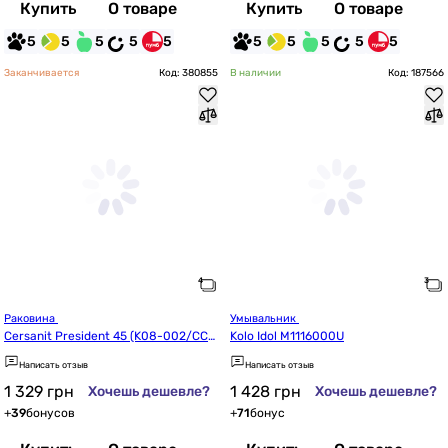
Купить
О товаре
Купить
О товаре
5
5
5
5
5
5
5
5
5
5
Заканчивается
Код: 380855
В наличии
Код: 187566
Раковина 
Умывальник 
Cersanit President 45 (K08-002/CCW
Kolo Idol M1116000U
S1000360936)
Написать отзыв
Написать отзыв
1 329
грн
1 428
грн
Хочешь дешевле?
Хочешь дешевле?
+
39
бонусов
+
71
бонус