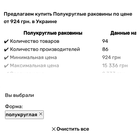
Предлагаем купить Полукруглые раковины по цене
от 924 грн. в Украине
Полукруглые раковины
Данные на 
✔️ Количество товаров
94
✔️ Количество производителей
86
✔️ Минимальная цена
924 грн
✔️ Максимальная цена
15 336 грн
✔️ Средняя цена
2 333 грн
В прайс-каталоге vencon.ua Полукруглые раковины
можно выгодно приобрести с доставкой по Украине.
Вы выбрали
При покупке Полукруглые раковины в нашем
магазине доступны разнообразные способы оплаты,
Форма:
покупка в кредит и множество акций и скидок для
полукруглая
каждого покупателя.
Очистить все