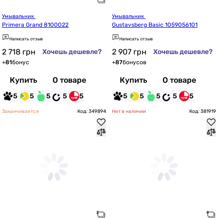
Умывальник 
Умывальник 
Primera Grand 8100022
Gustavsberg Basic 1059056101
Написать отзыв
Написать отзыв
2 718
грн
2 907
грн
Хочешь дешевле?
Хочешь дешевле?
+
81
бонус
+
87
бонусов
Купить
О товаре
Купить
О товаре
5
5
5
5
5
5
5
5
5
5
Заканчивается
Код: 349894
Нет в наличии
Код: 381919