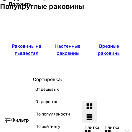
Получить
Полукруглые раковины
Раковины на
Настенные
Врезные
пьедестал
раковины
раковины
Сортировка:
От дешевых
От дорогих
По популярности
Фильтр
По рейтингу
Плитка
Плитка