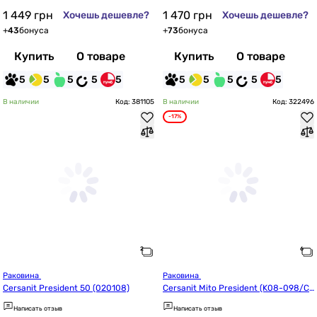
1 449
грн
1 470
грн
Хочешь дешевле?
Хочешь дешевле?
+
43
бонуса
+
73
бонуса
Купить
О товаре
Купить
О товаре
5
5
5
5
5
5
5
5
5
5
В наличии
Код: 381105
В наличии
Код: 322496
-17%
Раковина 
Раковина 
Cersanit President 50 (020108)
Cersanit Mito President (K08-098/C
CWS1000398210)
Написать отзыв
Написать отзыв