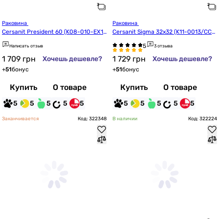
Раковина 
Раковина 
Cersanit President 60 (K08-010-EX1/
Cersanit Sigma 32x32 (K11-0013/CCW
CCWS1000448071)
C1000020936)
Написать отзыв
3 отзыва
1 709
грн
1 729
грн
Хочешь дешевле?
Хочешь дешевле?
+
51
бонус
+
51
бонус
Купить
О товаре
Купить
О товаре
5
5
5
5
5
5
5
5
5
5
Заканчивается
Код: 322348
В наличии
Код: 322224