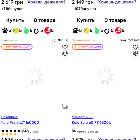
2 619
грн
2 149
грн
Хочешь дешевле?
Хочешь дешевле?
+
78
бонусов
+
107
бонусов
Купить
О товаре
Купить
О товаре
5
5
5
5
5
5
5
5
5
5
В наличии
Код: 187558
Заканчивается
Код: 322369
ОТПРАВИМ СЕГОДНЯ
ОТПРАВИМ СЕГОДНЯ
Раковина 
Умывальник 
Kolo Freja L71160000
Kolo Solo 60 7116300U
1 отзыв
Написать отзыв
1 575
грн
1 575
грн
Хочешь дешевле?
Хочешь дешевле?