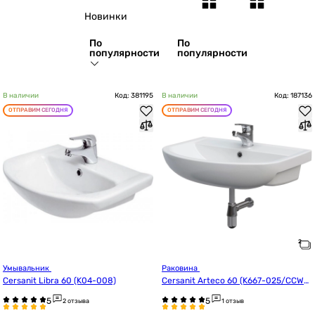
Новинки
По
По
популярности
популярности
В наличии
Код: 381195
В наличии
Код: 187136
ОТПРАВИМ СЕГОДНЯ
ОТПРАВИМ СЕГОДНЯ
Умывальник 
Раковина 
Cersanit Libra 60 (K04-008)
Cersanit Arteco 60 (K667-025/CCWS1
008361914)
2 отзыва
1 отзыв