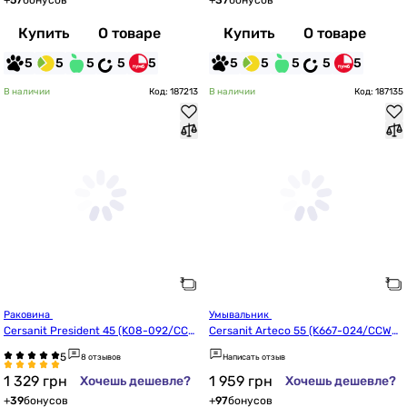
+
57
бонусов
+
37
бонусов
Купить
О товаре
Купить
О товаре
5
5
5
5
5
5
5
5
5
5
В наличии
Код: 187213
В наличии
Код: 187135
Раковина 
Умывальник 
Cersanit President 45 (K08-092/CCW
Cersanit Arteco 55 (K667-024/CCWS1
S1000368071)
008351913)
8 отзывов
Написать отзыв
1 329
грн
1 959
грн
Хочешь дешевле?
Хочешь дешевле?
+
39
бонусов
+
97
бонусов