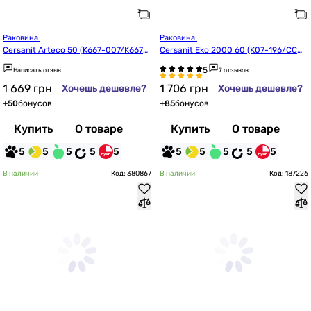
Раковина 
Раковина 
Cersanit Arteco 50 (K667-007/K667-
Cersanit Eko 2000 60 (K07-196/CCW
023/CCWS1008341747/CCWS1008341
S1000158208)
Написать отзыв
7 отзывов
912)
1 669
грн
1 706
грн
Хочешь дешевле?
Хочешь дешевле?
+
50
бонусов
+
85
бонусов
Купить
О товаре
Купить
О товаре
5
5
5
5
5
5
5
5
5
5
В наличии
Код: 380867
В наличии
Код: 187226