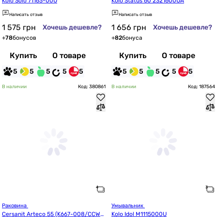
Kolo Solo 71163-00U
Kolo Status 60 2321600UA
Написать отзыв
Написать отзыв
1 575
грн
1 656
грн
Хочешь дешевле?
Хочешь дешевле?
+
78
бонусов
+
82
бонуса
Купить
О товаре
Купить
О товаре
5
5
5
5
5
5
5
5
5
5
В наличии
Код: 380861
В наличии
Код: 187564
Раковина 
Умывальник 
Cersanit Arteco 55 (K667-008/CCWS
Kolo Idol M1115000U