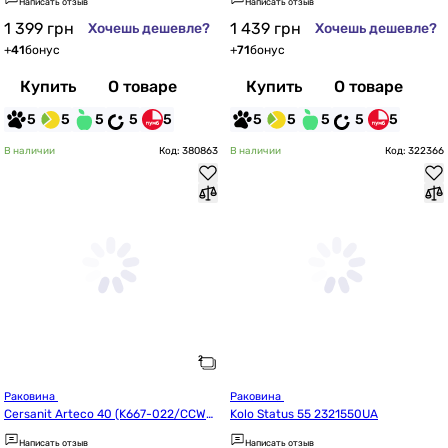
Написать отзыв
Написать отзыв
1 399
грн
1 439
грн
Хочешь дешевле?
Хочешь дешевле?
+
41
бонус
+
71
бонус
Купить
О товаре
Купить
О товаре
5
5
5
5
5
5
5
5
5
5
В наличии
Код: 380863
В наличии
Код: 322366
Раковина 
Раковина 
Cersanit Arteco 40 (K667-022/CCWF1
Kolo Status 55 2321550UA
006211911)
Написать отзыв
Написать отзыв