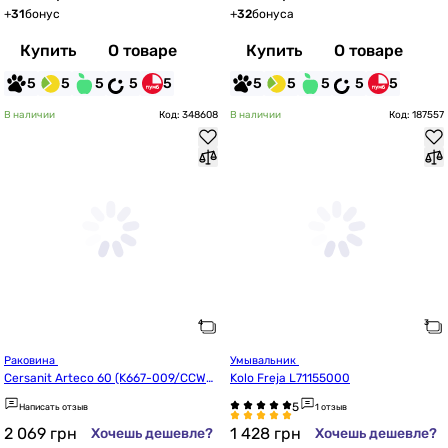
+
31
бонус
+
32
бонуса
Купить
О товаре
Купить
О товаре
5
5
5
5
5
5
5
5
5
5
В наличии
Код: 348608
В наличии
Код: 187557
Раковина 
Умывальник 
Cersanit Arteco 60 (K667-009/CCWS1
Kolo Freja L71155000
008361747)
Написать отзыв
1 отзыв
2 069
грн
1 428
грн
Хочешь дешевле?
Хочешь дешевле?