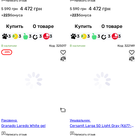
Написать отзыв
Написать отзыв
4 472
грн
4 472
грн
5 590 грн
5 590 грн
+
223
бонуса
+
223
бонуса
Купить
О товаре
Купить
О товаре
3
3
3
3
3
3
3
3
3
3
В наличии
Код: 325017
В наличии
Код: 322149
-20%
Раковина 
Умывальник 
Granado Laredo White gel
Cersanit Larga 50 Light Gray (K677-0
47/CCWT1001406401)
Написать отзыв
Написать отзыв