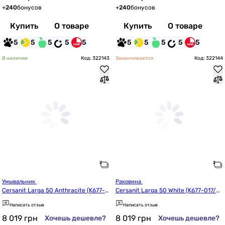
+
240
бонусов
+
240
бонусов
Купить
О товаре
Купить
О товаре
5
5
5
5
5
5
5
5
5
5
В наличии
Код: 322143
Заканчивается
Код: 322144
Умывальник 
Раковина 
Cersanit Larga 50 Anthracite (K677-0
Cersanit Larga 50 White (K677-017/C
14/CCWT1000790770)
CWT1000820770)
Написать отзыв
Написать отзыв
8 019
грн
8 019
грн
Хочешь дешевле?
Хочешь дешевле?