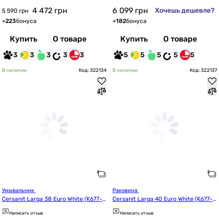
4 472
грн
6 099
грн
Хочешь дешевле?
5 590 грн
+
223
бонуса
+
182
бонуса
Купить
О товаре
Купить
О товаре
3
3
3
3
3
5
5
5
5
5
В наличии
Код: 322134
В наличии
Код: 322137
Умывальник 
Раковина 
Cersanit Larga 38 Euro White (K677-0
Cersanit Larga 40 Euro White (K677-0
04/CCWT1000766401)
01/CCWT1000736401)
Написать отзыв
Написать отзыв