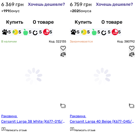
6 369
грн
6 759
грн
Хочешь дешевле?
Хочешь дешевле?
+
191
бонус
+
202
бонуса
Купить
О товаре
Купить
О товаре
5
5
5
5
5
5
5
5
5
5
В наличии
Код: 322135
Заканчивается
Код: 380792
Раковина 
Раковина 
Cersanit Larga 38 White (K677-015/C
Cersanit Larga 40 Beige (K677-045/C
CWT1000800770)
CWT1001386401)
Написать отзыв
Написать отзыв