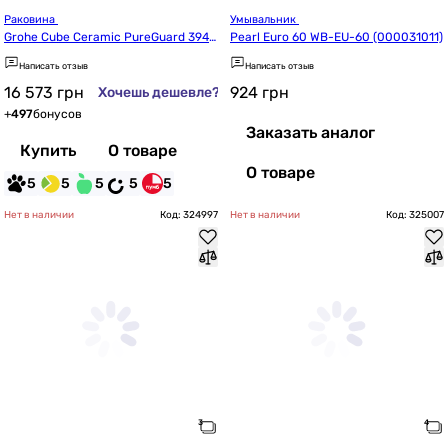
Раковина 
Умывальник 
Grohe Cube Ceramic PureGuard 3948
Pearl Euro 60 WB-EU-60 (000031011)
100H
Написать отзыв
Написать отзыв
16 573
грн
924
грн
Хочешь дешевле?
+
497
бонусов
Заказать аналог
Купить
О товаре
О товаре
5
5
5
5
5
Нет в наличии
Код: 324997
Нет в наличии
Код: 325007