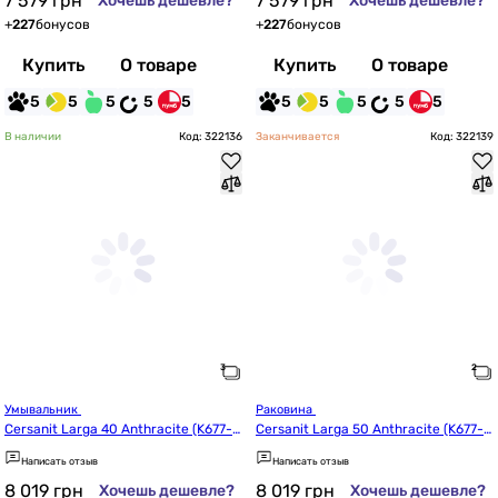
7 579
грн
7 579
грн
Хочешь дешевле?
Хочешь дешевле?
+
227
бонусов
+
227
бонусов
Купить
О товаре
Купить
О товаре
5
5
5
5
5
5
5
5
5
5
В наличии
Код: 322136
Заканчивается
Код: 322139
Умывальник 
Раковина 
Cersanit Larga 40 Anthracite (K677-0
Cersanit Larga 50 Anthracite (K677-0
19/CCWT1000840770)
13/CCWT1000780770)
Написать отзыв
Написать отзыв
8 019
грн
8 019
грн
Хочешь дешевле?
Хочешь дешевле?