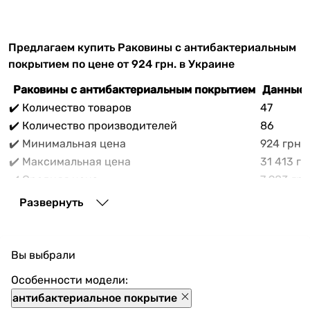
Предлагаем купить Раковины с антибактериальным
покрытием по цене от 924 грн. в Украине
Раковины с антибактериальным покрытием
Данные 
✔️ Количество товаров
47
✔️ Количество производителей
86
✔️ Минимальная цена
924 грн
✔️ Максимальная цена
31 413 гр
✔️ Средняя цена
7 983 грн
В прайс-каталоге vencon.ua Раковины с
Развернуть
антибактериальным покрытием можно выгодно
приобрести с доставкой по Украине. При покупке
Раковины с антибактериальным покрытием в нашем
Вы выбрали
магазине доступны разнообразные способы оплаты,
покупка в кредит и множество акций и скидок для
Особенности модели:
каждого покупателя.
антибактериальное покрытие