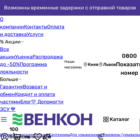
Возможны временные задержки с отправкой товаров
О
компании
Контакты
Оплата
и доставка
Услуги
% Акции
Все
0800
акции
Уценка
Распродажа
Наши
Показат
до -50%
Программа
Киев
Львов
магазины
лояльности
номер
Больше
Гарантия
Возврат и
обмен
Кредит и оплата
частями
Блог
💛 Допомогти
ЗСУ 💙
Каталог
100
Интернет-магазин
Каталог
Сантехника
Для умывальника
Раковины (умываль
бонусов
Корзина пуста