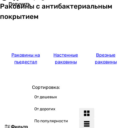
Получить
Раковины с антибактериальным
покрытием
Раковины на
Настенные
Врезные
пьедестал
раковины
раковины
Сортировка:
От дешевых
От дорогих
По популярности
Фильтр