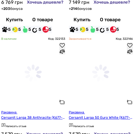
6 769
грн
7 149
грн
Хочешь дешевле?
Хочешь дешевле?
+
203
бонуса
+
214
бонусов
Купить
О товаре
Купить
О товаре
5
5
5
5
5
5
5
5
5
5
В наличии
Код: 322133
Заканчивается
Код: 322146
Раковина 
Раковина 
Cersanit Larga 38 Anthracite (K677-0
Cersanit Larga 50 Euro White (K677-0
12/CCWT1000770770)
02/CCWT1000746401)
Написать отзыв
Написать отзыв