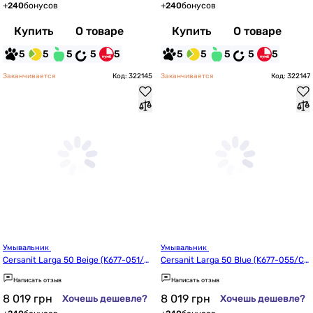
+
240
бонусов
+
240
бонусов
Купить
О товаре
Купить
О товаре
5
5
5
5
5
5
5
5
5
5
Заканчивается
Код: 322145
Заканчивается
Код: 322147
Умывальник 
Умывальник 
Cersanit Larga 50 Beige (K677-051/C
Cersanit Larga 50 Blue (K677-055/CC
CWT1001446401)
WT1001486401)
Написать отзыв
Написать отзыв
8 019
грн
8 019
грн
Хочешь дешевле?
Хочешь дешевле?