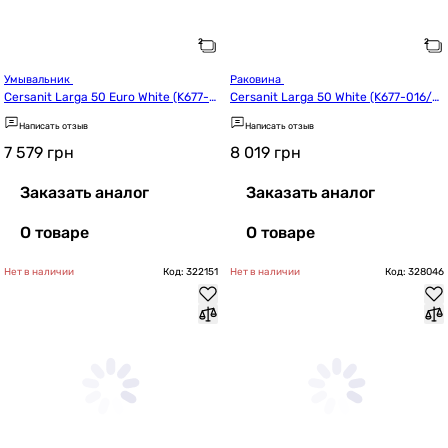
Умывальник 
Раковина 
Cersanit Larga 50 Euro White (K677-0
Cersanit Larga 50 White (K677-016/C
03/CCWT1000756401)
CWT1000810770)
Написать отзыв
Написать отзыв
7 579
грн
8 019
грн
Заказать аналог
Заказать аналог
О товаре
О товаре
Нет в наличии
Код: 322151
Нет в наличии
Код: 328046