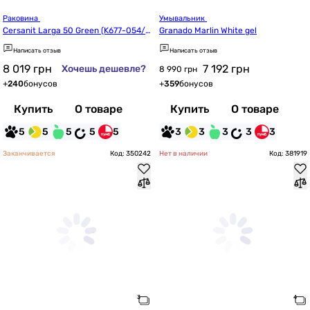
Раковина 
Умывальник 
Cersanit Larga 50 Green (K677-054/C
Granado Marlin White gel
CWT1001476401)
Написать отзыв
Написать отзыв
8 019
грн
7 192
грн
Хочешь дешевле?
8 990 грн
+
240
бонусов
+
359
бонусов
Купить
О товаре
Купить
О товаре
5
5
5
5
5
3
3
3
3
3
Заканчивается
Код: 350242
Нет в наличии
Код: 381919