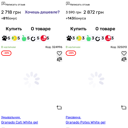
Написать отзыв
Написать отзыв
2 718
грн
2 872
грн
Хочешь дешевле?
3 590 грн
+
81
бонус
+
143
бонуса
Купить
О товаре
Купить
О товаре
5
5
5
5
5
3
3
3
3
3
В наличии
Код: 324996
В наличии
Код: 325013
-20%
-20%
Умывальник 
Раковина 
Granado Cati White gel
Granado Potes White gel