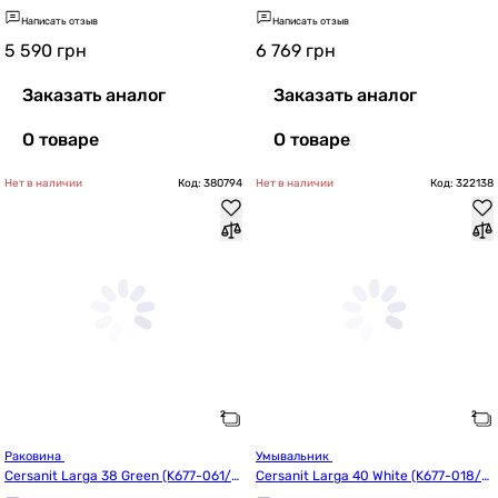
CWT1001506401)
Написать отзыв
Написать отзыв
5 590
грн
6 769
грн
Заказать аналог
Заказать аналог
О товаре
О товаре
Нет в наличии
Код: 380794
Нет в наличии
Код: 322138
Раковина 
Умывальник 
Cersanit Larga 38 Green (K677-061/C
Cersanit Larga 40 White (K677-018/C
CWT1001546401)
CWT1000830770)