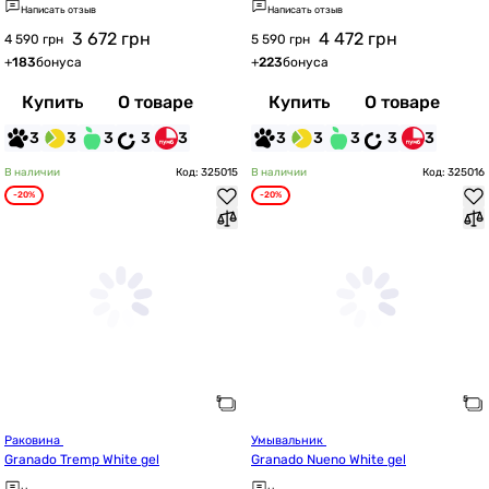
Написать отзыв
Написать отзыв
3 672
грн
4 472
грн
4 590 грн
5 590 грн
+
183
бонуса
+
223
бонуса
Купить
О товаре
Купить
О товаре
3
3
3
3
3
3
3
3
3
3
В наличии
Код: 325015
В наличии
Код: 325016
-20%
-20%
Раковина 
Умывальник 
Granado Tremp White gel
Granado Nueno White gel