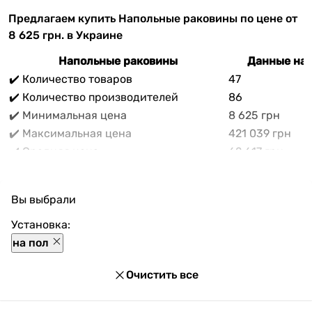
Предлагаем купить Напольные раковины по цене от
8 625 грн. в Украине
Напольные раковины
Данные на 
✔️ Количество товаров
47
✔️ Количество производителей
86
✔️ Минимальная цена
8 625 грн
✔️ Максимальная цена
421 039 грн
✔️ Средняя цена
62 617 грн
В прайс-каталоге vencon.ua Напольные раковины
можно выгодно приобрести с доставкой по Украине.
Вы выбрали
При покупке Напольные раковины в нашем магазине
доступны разнообразные способы оплаты, покупка в
Установка:
кредит и множество акций и скидок для каждого
на пол
покупателя.
Очистить все