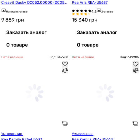
Creavit Ducky DC052.00000 (DC052
Rea Aris REA-U5637
-00CB00E-0000)
Написать отзыв
2 отзыва
9 889
грн
15 340
грн
Заказать аналог
Заказать аналог
О товаре
О товаре
Нет в наличии
Код: 349988
Нет в наличии
Код: 349986
Умывальник 
Умывальник 
Rea Kamila REA-U5633
Rea Kamila REA-U5644