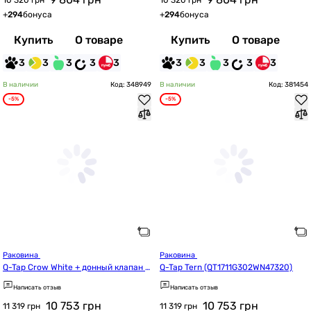
10 320 грн
10 320 грн
+
294
бонуса
+
294
бонуса
Купить
О товаре
Купить
О товаре
3
3
3
3
3
3
3
3
3
3
В наличии
Код: 348949
В наличии
Код: 381454
-5%
-5%
Раковина 
Раковина 
Q-Tap Crow White + донный клапан P
Q-Tap Tern (QT1711G302WN47320)
U02O (QT0511G315WN47321)
Написать отзыв
Написать отзыв
10 753
грн
10 753
грн
11 319 грн
11 319 грн