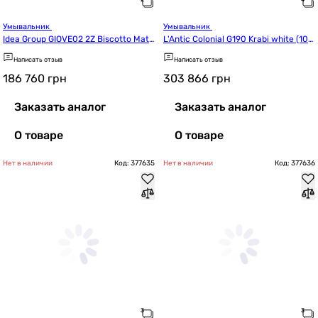
Умывальник 
Умывальник 
Idea Group GIOVE02 2Z Biscotto Matt
L'Antic Colonial G190 Krabi white (100
 (CIG02L)
177083)
Написать отзыв
Написать отзыв
186 760
грн
303 866
грн
Заказать аналог
Заказать аналог
О товаре
О товаре
Нет в наличии
Код: 377635
Нет в наличии
Код: 377636