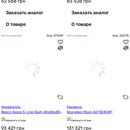
62 568
грн
83 528
грн
Заказать аналог
Заказать аналог
О товаре
О товаре
Нет в наличии
Код: 377639
Нет в наличии
Код: 322715
Умывальник 
Раковина 
Besco Assos S-Line Glam 40x50x85
Scarabeo Moon 42 (551049)
 (UMO-AP-WOZ)
Написать отзыв
Написать отзыв
93 421
грн
131 321
грн