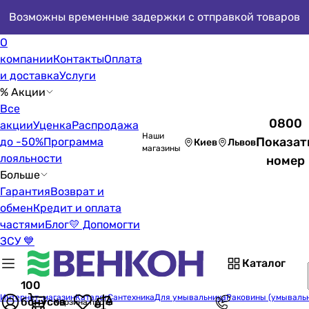
Возможны временные задержки с отправкой товаров
О
компании
Контакты
Оплата
и доставка
Услуги
% Акции
Все
0800
акции
Уценка
Распродажа
Наши
Показат
до -50%
Программа
Киев
Львов
магазины
лояльности
номер
Больше
Гарантия
Возврат и
обмен
Кредит и оплата
частями
Блог
💛 Допомогти
ЗСУ 💙
Каталог
100
Интернет-магазин
Каталог
Сантехника
Для умывальника
Раковины (умываль
бонусов
Корзина пуста