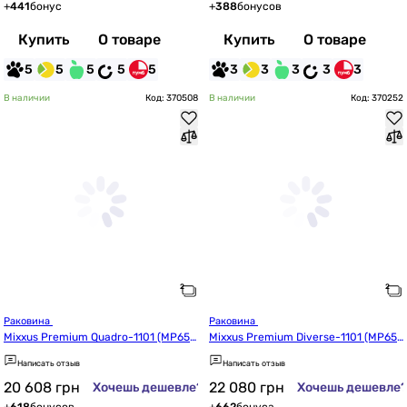
+
441
бонус
+
388
бонусов
Купить
О товаре
Купить
О товаре
5
5
5
5
5
3
3
3
3
3
В наличии
Код: 370508
В наличии
Код: 370252
Раковина 
Раковина 
Mixxus Premium Quadro-1101 (MP657
Mixxus Premium Diverse-1101 (MP657
4)
5)
Написать отзыв
Написать отзыв
20 608
грн
22 080
грн
Хочешь дешевле?
Хочешь дешевле