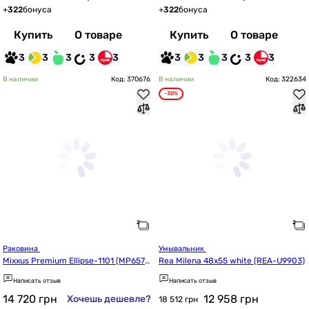
+
322
бонуса
+
322
бонуса
Купить
О товаре
Купить
О товаре
3
3
3
3
3
3
3
3
3
3
В наличии
Код: 370676
В наличии
Код: 322634
-30%
Раковина 
Умывальник 
Mixxus Premium Ellipse-1101 (MP657
Rea Milena 48x55 white (REA-U9903)
3)
Написать отзыв
Написать отзыв
14 720
грн
12 958
грн
Хочешь дешевле?
18 512 грн