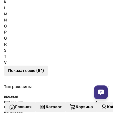
K
L
M
N
O
P
Q
R
S
T
V
Показать еще (81)
Тип раковины
врезная
накладная
Главная
Каталог
Корзина
Ка
подвесная
мебельная