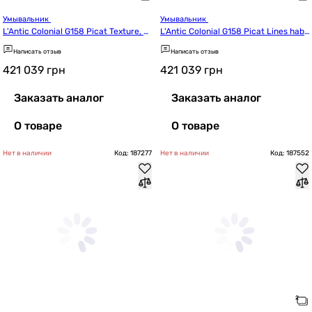
Умывальник 
Умывальник 
L'Antic Colonial G158 Picat Texture, h
L'Antic Colonial G158 Picat Lines haba
abana dark (100336701)
na dark (100336687)
Написать отзыв
Написать отзыв
421 039
грн
421 039
грн
Заказать аналог
Заказать аналог
О товаре
О товаре
Нет в наличии
Код: 187277
Нет в наличии
Код: 187552