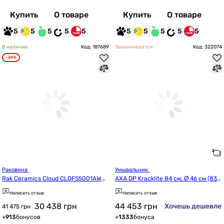
Купить
О товаре
Купить
О товаре
5
5
5
5
5
5
5
5
5
5
В наличии
Код: 187689
Заканчивается
Код: 322074
-26%
Раковина 
Умывальник 
Rak Ceramics Cloud CLOFS5001AWH
AXA DP Kracklite 84 см, Ø 46 см (834
A
0001K)
Написать отзыв
Написать отзыв
30 438
грн
44 453
грн
Хочешь дешевле
41 475 грн
+
913
бонусов
+
1333
бонуса