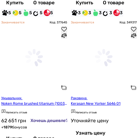
Купить
О товаре
Купить
О товаре
5
5
5
5
5
3
3
3
3
3
Заканчивается
Код: 377645
Заканчивается
Код: 349317
Умывальник 
Раковина 
Noken Rome brushed titanium (10036
Kerasan New Yorker 5646 01
0885)
Написать отзыв
Написать отзыв
62 651
грн
Уточняйте цену
Хочешь дешевле?
+
1879
бонусов
Узнать цену