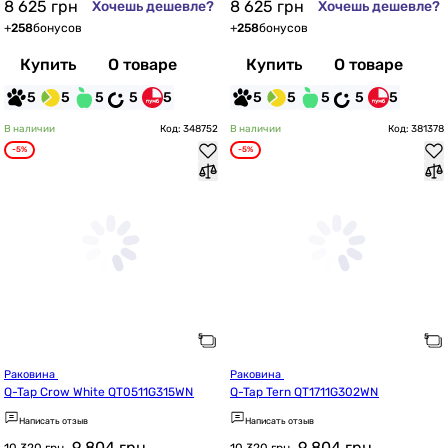
8 625
грн
8 625
грн
Хочешь дешевле?
Хочешь дешевле?
+
258
бонусов
+
258
бонусов
Купить
О товаре
Купить
О товаре
5
5
5
5
5
5
5
5
5
5
В наличии
Код: 348752
В наличии
Код: 381378
-5%
-5%
Раковина 
Раковина 
Q-Tap Crow White QT0511G315WN
Q-Tap Tern QT1711G302WN
Написать отзыв
Написать отзыв
9 804
грн
9 804
грн