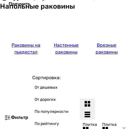
Получить
Напольные раковины
Раковины на
Настенные
Врезные
пьедестал
раковины
раковины
Сортировка:
От дешевых
От дорогих
По популярности
Фильтр
По рейтингу
Плитка
Плитка