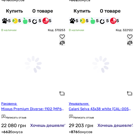
+
618
бонусов
+
662
бонуса
Купить
О товаре
Купить
О товаре
5
5
5
5
5
5
5
5
5
5
В наличии
Код: 370253
В наличии
Код: 322122
Раковина 
Умывальник 
Mixxus Premium Diverse-1102 (MP65
Calani Selva 43x38 white (CAL-0050
76)
3)
Написать отзыв
Написать отзыв
22 080
грн
29 203
грн
Хочешь дешевле?
Хочешь дешевле?
+
662
бонуса
+
876
бонусов