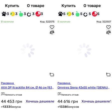
Купить
О товаре
Купить
О товаре
3
3
3
3
3
5
5
5
5
5
В наличии
Код: 322075
В наличии
Код: 322507
Раковина 
Раковина 
AXA DP Kracklite 84 см, Ø 46 см (833
Omnires Siena 43x55 white (SIENAUW
0001K)
BOBP)
Написать отзыв
Написать отзыв
44 453
грн
44 616
грн
Хочешь дешевле?
Хочешь дешевле?
+
1333
бонуса
+
1338
бонусов