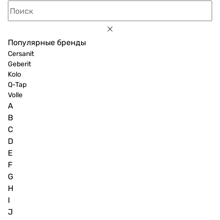
Популярные бренды
Cersanit
Geberit
Kolo
Q-Tap
Volle
A
B
C
D
E
F
G
H
I
J