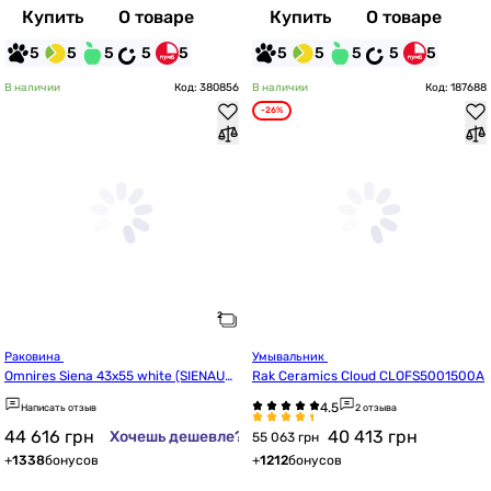
Купить
О товаре
Купить
О товаре
5
5
5
5
5
5
5
5
5
5
В наличии
Код: 380856
В наличии
Код: 187688
-26%
Раковина 
Умывальник 
Omnires Siena 43x55 white (SIENAUW
Rak Ceramics Cloud CLOFS5001500A
BP)
Написать отзыв
2 отзыва
44 616
грн
40 413
грн
Хочешь дешевле?
55 063 грн
+
1338
бонусов
+
1212
бонусов