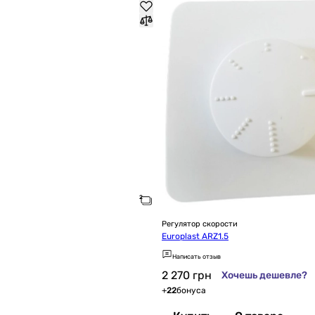
Регулятор скорости
Europlast ARZ1.5
Написать отзыв
2 270
грн
Хочешь дешевле?
+
22
бонуса