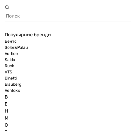
Популярные бренды
Вентс
Soler&Palau
Vortice
Salda
Ruck
VTS
Binetti
Blauberg
Ventoxx
B
E
H
M
O