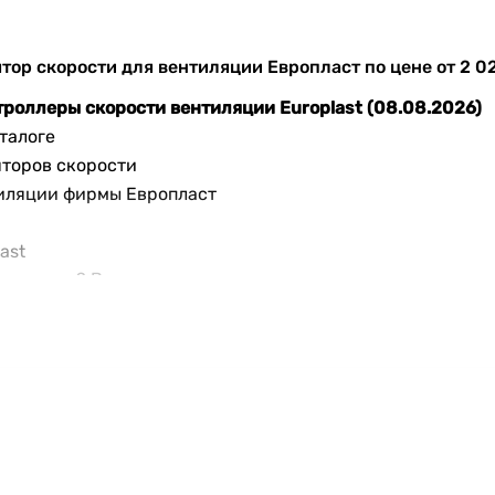
ор скорости для вентиляции Европласт по цене от 2 025 
троллеры скорости вентиляции Europlast (08.08.2026)
талоге
яторов скорости
тиляции фирмы Европласт
ast
вропласт
? В списке товаров вентиляционных регуляторо
оллеров для вентиляции производителя Europlast по цен