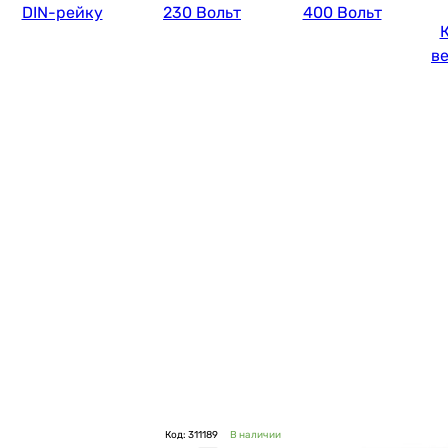
DIN-рейку
230 Вольт
400 Вольт
в
Код: 311189
В наличии