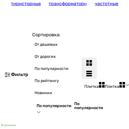
тиристорные
трансформаторные
частотные
Сортировка:
От дешевых
От дорогих
По популярности
Фильтр
По рейтингу
Плитка
Плитка
Новинки
По
По популярности
популярности
В наличии