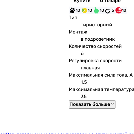
Купить
О товаре
10
10
10
5
10
Тип
тиристорный
Монтаж
в подрозетник
Количество скоростей
6
Регулировка скорости
плавная
Максимальная сила тока, А
1,5
Максимальная температура
35
Показать больше