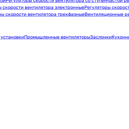
кой
Регуляторы скорости вентилятора со ступенчастой р
ы скорости вентилятора электронные
Регуляторы скорост
ры скорости вентилятора трехфазные
Вентиляционные ре
 установки
Промышленные вентиляторы
Заслонки
Кухонн