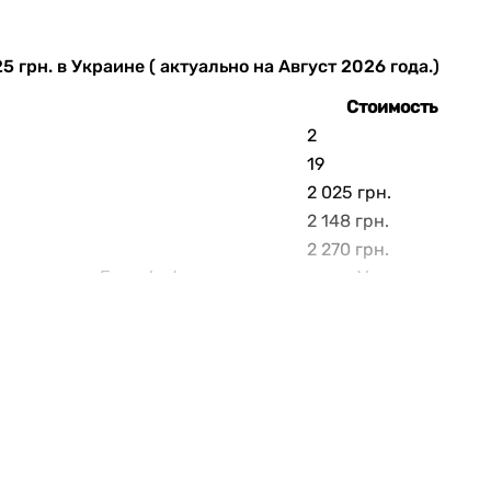
грн. в Украине ( актуально на Август 2026 года.)
Стоимость
2
19
2 025 грн.
2 148 грн.
2 270 грн.
в скорости Europlast интернет-магазина Vencon
е от 2 025 до 2 270 грн.