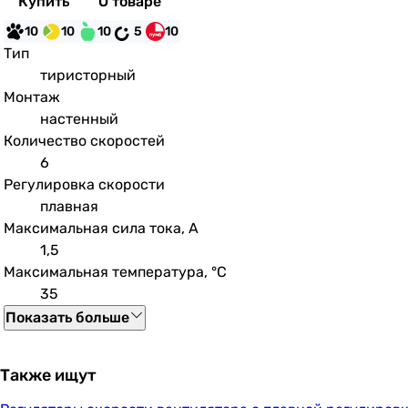
Купить
О товаре
10
10
10
5
10
Тип
тиристорный
Монтаж
настенный
Количество скоростей
6
Регулировка скорости
плавная
Максимальная сила тока, А
1,5
Максимальная температура, °C
35
Показать больше
Также ищут