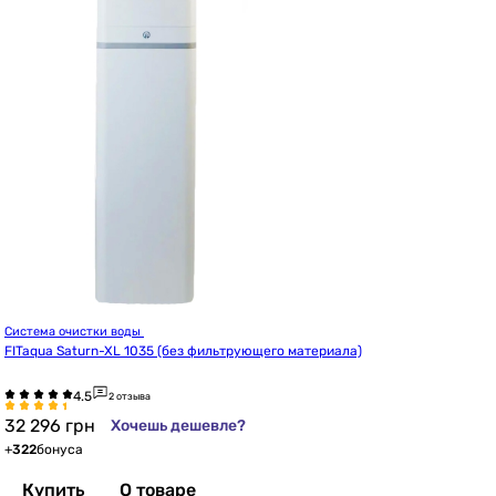
Система очистки воды 
FITaqua Saturn-XL 1035 (без фильтрующего материала)
2 отзыва
32 296
грн
Хочешь дешевле?
+
322
бонуса
Купить
О товаре