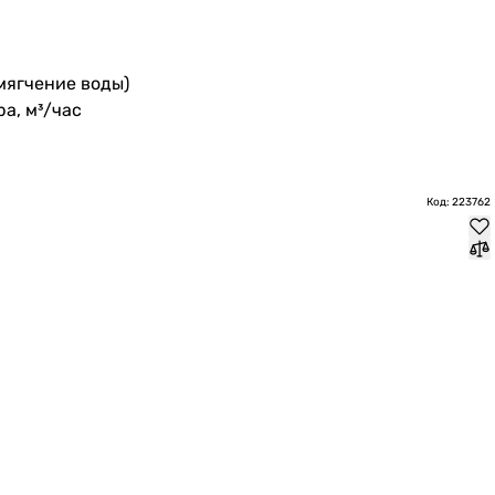
мягчение воды)
а, м³/час
Код: 223762