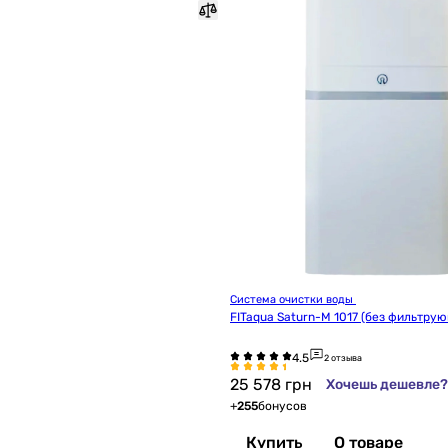
Система очистки воды 
FITaqua Saturn-M 1017 (без фильтру
2 отзыва
25 578
грн
Хочешь дешевле?
+
255
бонусов
Купить
О товаре