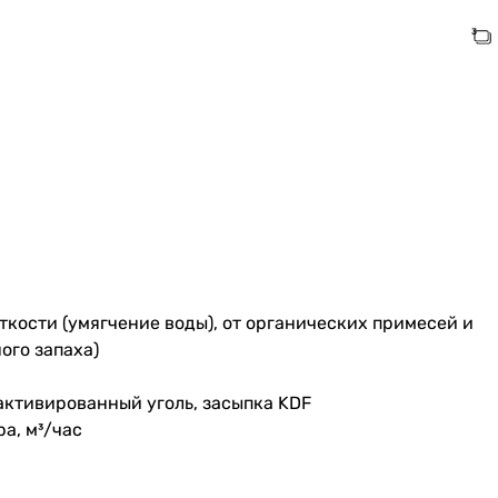
сткости (умягчение воды), от органических примесей и
ого запаха)
активированный уголь, засыпка KDF
а, м³/час