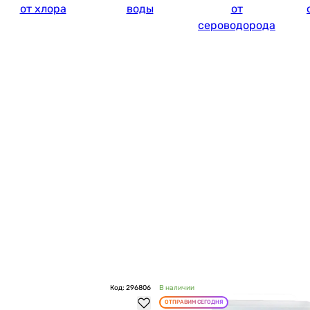
от хлора
воды
от
сероводорода
Код: 296806
В наличии
ОТПРАВИМ СЕГОДНЯ