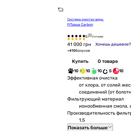
Система очистки воды 
FITaqua Carbon
2 отзыва
41 000
грн
Хочешь дешевле?
+
410
бонусов
Купить
О товаре
10
10
10
5
10
Эффективная очистка
от хлора, от солей же
соединений (от болотн
Фильтрующий материал
ионообменная смола, 
Производительность фильтр
1.5
Показать больше