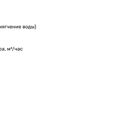
мягчение воды)
а, м³/час