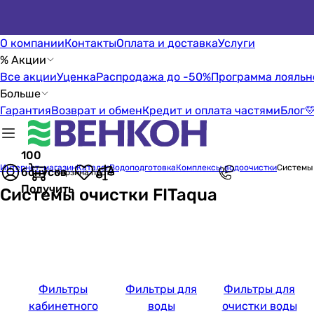
О компании
Контакты
Оплата и доставка
Услуги
% Акции
Все акции
Уценка
Распродажа до -50%
Программа лояльн
Больше
Гарантия
Возврат и обмен
Кредит и оплата частями
Блог

100
Интернет-магазин
Каталог
Водоподготовка
Комплексы водоочистки
Системы 
бонусов
Корзина пуста
Получить
Системы очистки FITaqua
Фильтры
Фильтры для
Фильтры для
кабинетного
воды
очистки воды