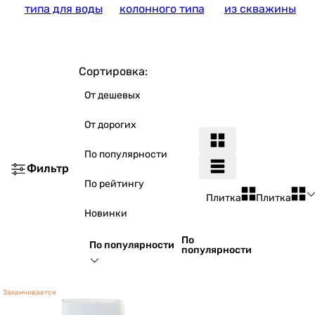
типа для воды
колонного типа
из скважины
Сортировка:
От дешевых
От дорогих
По популярности
Фильтр
По рейтингу
Плитка
Плитка
Новинки
По
По популярности
популярности
Заканчивается