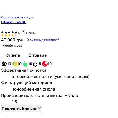
Система очистки воды 
FITaqua Luna-XL
3 отзыва
40 000
грн
Хочешь дешевле?
+
400
бонусов
Купить
О товаре
10
10
10
5
10
Эффективная очистка
от солей жесткости (умягчение воды)
Фильтрующий материал
ионообменная смола
Производительность фильтра, м³/час
1.5
Показать больше