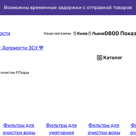
Возможны временные задержки с отправкой товаров
0800 Показ
ости
Киев
Львов
Наши магазины
 Допомогти ЗСУ 💙
Каталог
очистки FITaqua
Фильтры для
Фильтры для
Фильтры для
Ф
очистки воды
умягчения
очистки воды
оч