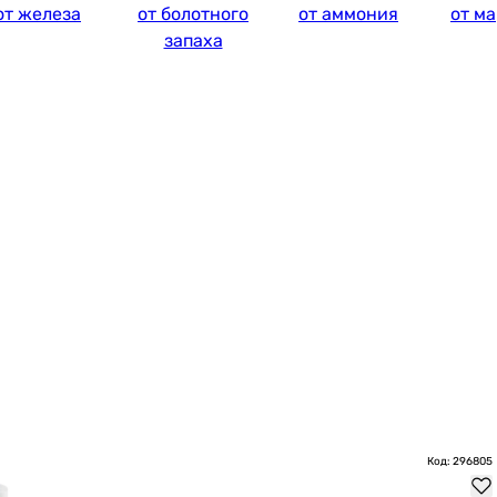
от железа
от болотного
от аммония
от м
запаха
Код: 296805