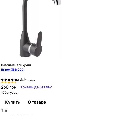
Смеситель для кухни
Brinex 35B 007
3 отзыва
260
грн
Хочешь дешевле?
+
7
бонусов
Купить
О товаре
Тип