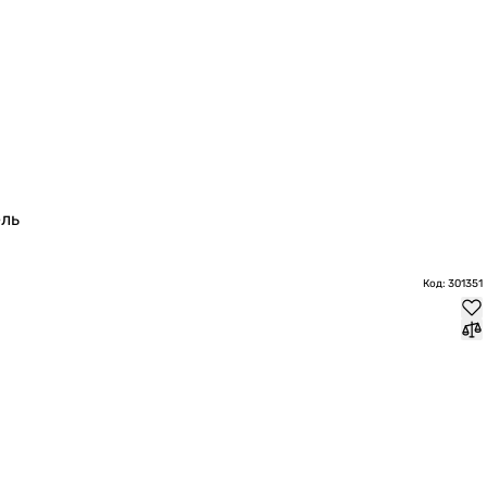
ль
Код: 301351