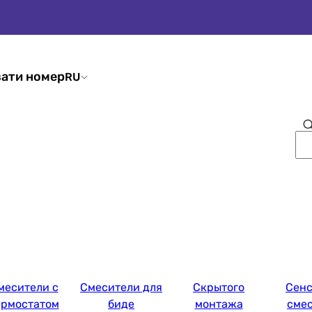
ати номер
RU
месители с
Смесители для
Скрытого
Сен
ермостатом
биде
монтажа
сме