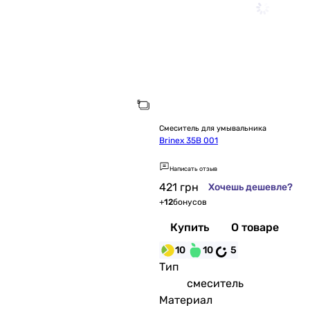
Смеситель для умывальника
Brinex 35B 001
Написать отзыв
421
грн
Хочешь дешевле?
+
12
бонусов
Купить
О товаре
10
10
5
Тип
смеситель
Материал