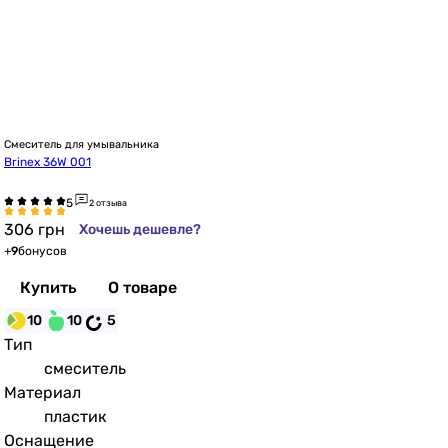
Смеситель для умывальника
Brinex 36W 001
2 отзыва
306
грн
Хочешь дешевле?
+
9
бонусов
Купить
О товаре
10
10
5
Тип
смеситель
Материал
пластик
Оснащение