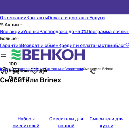
О компании
Контакты
Оплата и доставка
Услуги
% Акции
Все акции
Уценка
Распродажа до -50%
Программа лояльн
Больше
Гарантия
Возврат и обмен
Кредит и оплата частями
Блог

100
Интернет-магазин
Каталог
Сантехника
Смесители
Смесители Brinex
бонусов
Корзина пуста
Получить
Смесители Brinex
Наборы
Смесители для
Смесители для
смесителей
ванной
кухни