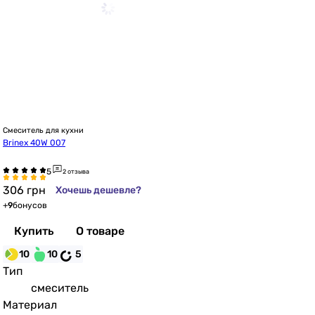
Смеситель для кухни
Brinex 40W 007
2 отзыва
306
грн
Хочешь дешевле?
+
9
бонусов
Купить
О товаре
10
10
5
Тип
смеситель
Материал