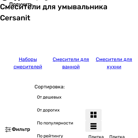
Получить
Смесители для умывальника
Cersanit
Наборы
Смесители для
Смесители для
смесителей
ванной
кухни
Сортировка:
От дешевых
От дорогих
По популярности
Фильтр
По рейтингу
Плитка
Плитка