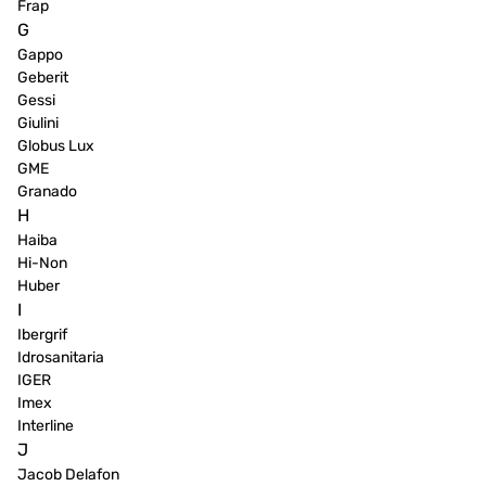
Frap
G
Gappo
Geberit
Gessi
Giulini
Globus Lux
GME
Granado
H
Haiba
Hi-Non
Huber
I
Ibergrif
Idrosanitaria
IGER
Imex
Interline
J
Jacob Delafon