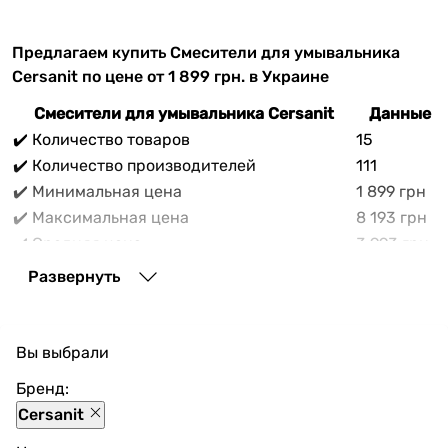
Предлагаем купить Смесители для умывальника
Cersanit по цене от 1 899 грн. в Украине
Смесители для умывальника Cersanit
Данные н
✔️ Количество товаров
15
✔️ Количество производителей
111
✔️ Минимальная цена
1 899 грн
✔️ Максимальная цена
8 193 грн
✔️ Средняя цена
3 993 грн
В прайс-каталоге vencon.ua Смесители для
Развернуть
умывальника Cersanit можно выгодно приобрести с
доставкой по Украине. При покупке Смесители для
умывальника Cersanit в нашем магазине доступны
Вы выбрали
разнообразные способы оплаты, покупка в кредит и
множество акций и скидок для каждого покупателя.
Бренд:
Cersanit