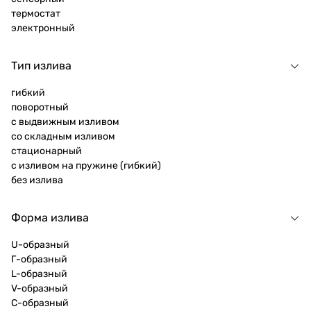
термостат
электронный
Тип излива
гибкий
поворотный
с выдвижным изливом
со складным изливом
стационарный
с изливом на пружине (гибкий)
без излива
Форма излива
U-образный
Г-образный
L-образный
V-образный
C-образный