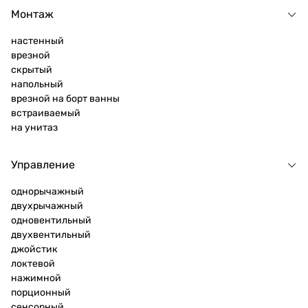
Монтаж
настенный
врезной
скрытый
напольный
врезной на борт ванны
встраиваемый
на унитаз
Управление
однорычажный
двухрычажный
одновентильный
двухвентильный
джойстик
локтевой
нажимной
порционный
сенсорный