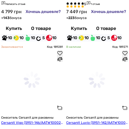
818)
Написать отзыв
1 отзыв
4 799
грн
7 449
грн
Хочешь дешевле?
Хочешь дешевле?
+
143
бонуса
+
223
бонуса
Купить
О товаре
Купить
О товаре
10
10
10
5
10
10
10
10
5
10
Заканчивается
Код: 189281
В наличии
Код: 189271
Смеситель Cersanit для раковины
Смеситель Cersanit для раковины
Cersanit Vigo (S951-146/AATW100024
Cersanit Luvio (S951-142/AATW10002
3731)
03731)