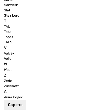
Sanwerk
Slat
Steinberg
T
TAU
Teka
Topaz
TRES
V
Valvex
Volle
W
Wezer
Z
Zerix
Zucchetti
А
Аква Родос
Скрыть