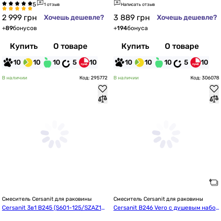
1 отзыв
Написать отзыв
2 999
грн
3 889
грн
Хочешь дешевле?
Хочешь дешевле?
+
89
бонусов
+
194
бонуса
Купить
О товаре
Купить
О товаре
10
10
10
5
10
10
10
10
5
10
В наличии
Код: 295772
В наличии
Код: 306078
Смеситель Cersanit для раковины
Смеситель Cersanit для раковины
Cersanit 3в1 B245 (S601-125/SZAZ10
Cersanit B246 Vero с душевым набор
00366818)
ом Senti 3В1 (S601-126/SZAZ1000376