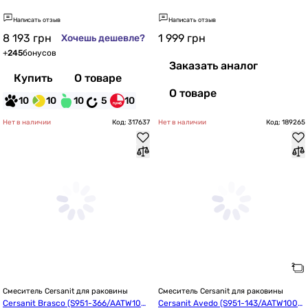
0386818)
00976352)
Написать отзыв
Написать отзыв
8 193
грн
1 999
грн
Хочешь дешевле?
+
245
бонусов
Заказать аналог
Купить
О товаре
О товаре
10
10
10
5
10
Нет в наличии
Код: 317637
Нет в наличии
Код: 189265
Смеситель Cersanit для раковины
Смеситель Cersanit для раковины
Cersanit Brasco (S951-366/AATW100
Cersanit Avedo (S951-143/AATW1000