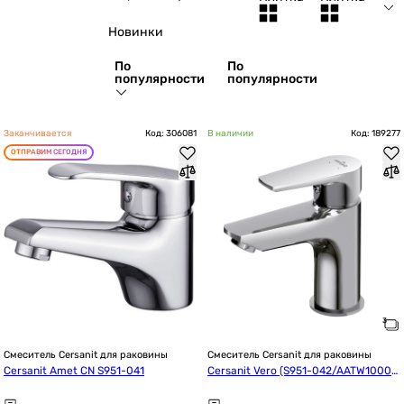
Новинки
По
По
популярности
популярности
Заканчивается
Код: 306081
В наличии
Код: 189277
ОТПРАВИМ СЕГОДНЯ
Смеситель Cersanit для раковины
Смеситель Cersanit для раковины
Cersanit Amet CN S951-041
Cersanit Vero (S951-042/AATW10002
33731)