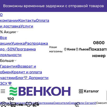
Возможны временные задержки с отправкой товаров
О
компании
Контакты
Оплата
и доставка
Услуги
% Акции
Все
0800
акции
Уценка
Распродажа
Наши
Показат
до -50%
Программа
Киев
Львов
магазины
лояльности
номер
Больше
Гарантия
Возврат и
обмен
Кредит и оплата
частями
Блог
💛 Допомогти
ЗСУ 💙
Каталог
100
Интернет-магазин
Каталог
Сантехника
Смесители
Смесители Cersanit
Смесит
бонусов
Корзина пуста