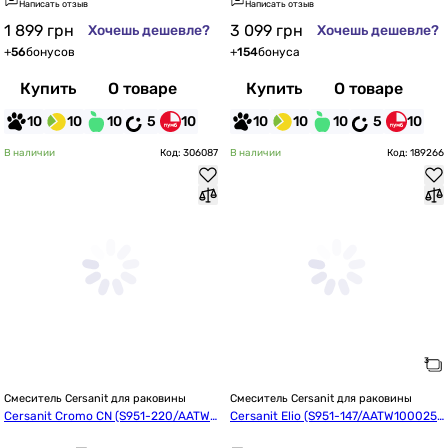
Написать отзыв
Написать отзыв
1 899
грн
3 099
грн
Хочешь дешевле?
Хочешь дешевле?
+
56
бонусов
+
154
бонуса
Купить
О товаре
Купить
О товаре
10
10
10
5
10
10
10
10
5
10
В наличии
Код: 306087
В наличии
Код: 189266
Смеситель Cersanit для раковины
Смеситель Cersanit для раковины
Cersanit Cromo CN (S951-220/AATW1
Cersanit Elio (S951-147/AATW1000253
000565957)
731)