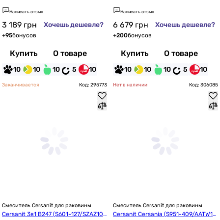
986352)
Написать отзыв
Написать отзыв
3 189
грн
6 679
грн
Хочешь дешевле?
Хочешь дешевле?
+
95
бонусов
+
200
бонусов
Купить
О товаре
Купить
О товаре
10
10
10
5
10
10
10
10
5
10
Заканчивается
Код: 295773
Нет в наличии
Код: 306085
Смеситель Cersanit для раковины
Смеситель Cersanit для раковины
Cersanit 3в1 B247 (S601-127/SZAZ100
Cersanit Cersania (S951-409/AATW10