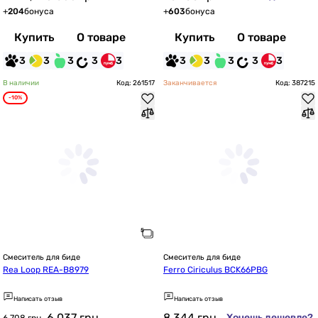
+
204
бонуса
+
603
бонуса
Купить
О товаре
Купить
О товаре
3
3
3
3
3
3
3
3
3
3
В наличии
Код: 261517
Заканчивается
Код: 387215
-10%
Смеситель для биде
Смеситель для биде
Rea Loop REA-B8979
Ferro Ciriculus BCK66PBG
Написать отзыв
Написать отзыв
6 037
грн
8 344
грн
Хочешь дешевле?