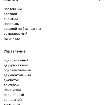
настенный
врезной
скрытый
напольный
врезной на борт ванны
встраиваемый
на унитаз
Управление
однорычажный
двухрычажный
одновентильный
двухвентильный
джойстик
локтевой
нажимной
порционный
сенсорный
термостат