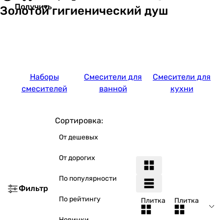
Получить
Золотой гигиенический душ
Наборы
Смесители для
Смесители для
смесителей
ванной
кухни
Сортировка:
От дешевых
От дорогих
По популярности
Фильтр
По рейтингу
Плитка
Плитка
Новинки