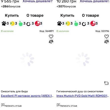
9 565
грн
10 260
грн
Хочешь дешевле?
Хочешь дешевле?
+
286
бонусов
+
307
бонусов
Купить
О товаре
Купить
О товаре
3
3
3
3
3
3
3
3
3
3
В наличии
Код: 364891
В наличии
Код: 323116
Смеситель для биде
Гигиенический душ со смесителем
Excellent PI матовое золото (AREX.12
Imex Munich PVD Gold Matt RDM001/
04GB)
OC
Написать отзыв
Написать отзыв