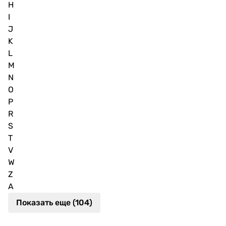
H
I
J
K
L
M
N
O
P
R
S
T
V
W
Z
А
Показать еще (104)