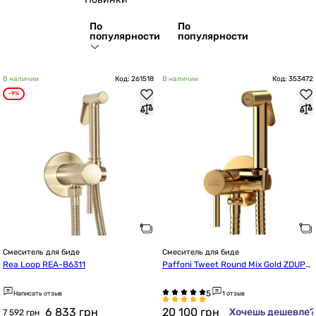
По
По
популярности
популярности
В наличии
Код: 261518
В наличии
Код: 353472
-9%
Смеситель для биде
Смеситель для биде
Rea Loop REA-B6311
Paffoni Tweet Round Mix Gold ZDUP11
0HG
Написать отзыв
1 отзыв
6 833
грн
20 100
грн
Хочешь дешевле?
7 592 грн