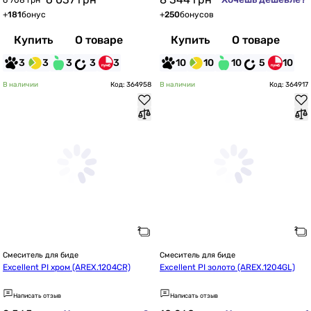
6 708 грн
+
181
бонус
+
250
бонусов
Купить
О товаре
Купить
О товаре
3
3
3
3
3
10
10
10
5
10
В наличии
Код: 364958
В наличии
Код: 364917
Смеситель для биде
Смеситель для биде
Excellent PI хром (AREX.1204CR)
Excellent PI золото (AREX.1204GL)
Написать отзыв
Написать отзыв