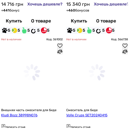
14 716
грн
15 340
грн
Хочешь дешевле?
Хочешь дешевле?
+
441
бонус
+
460
бонусов
Купить
О товаре
Купить
О товаре
5
5
5
5
5
5
5
5
5
5
Нет в наличии
Код: 361002
Нет в наличии
Код: 366738
Внешняя часть смесителя для биде
Смеситель для биде
Kludi Bozz 38998N076
Volle Cruze SET20240415
Написать отзыв
Написать отзыв