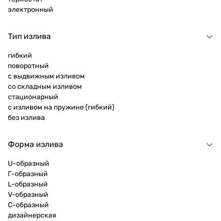
электронный
Тип излива
гибкий
поворотный
с выдвижным изливом
со складным изливом
стационарный
с изливом на пружине (гибкий)
без излива
Форма излива
U-образный
Г-образный
L-образный
V-образный
C-образный
дизайнерская