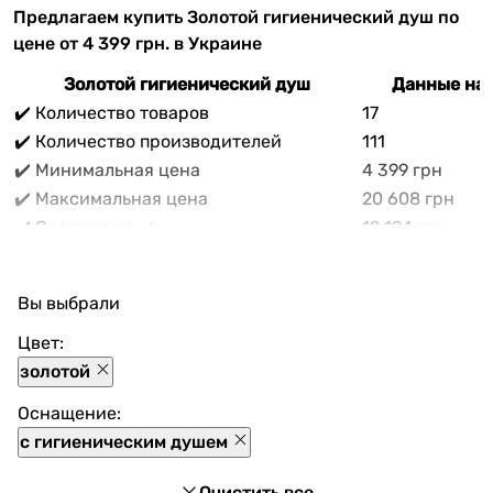
Предлагаем купить Золотой гигиенический душ по
цене от 4 399 грн. в Украине
Золотой гигиенический душ
Данные на 
✔️ Количество товаров
17
✔️ Количество производителей
111
✔️ Минимальная цена
4 399 грн
✔️ Максимальная цена
20 608 грн
✔️ Средняя цена
12 194 грн
В прайс-каталоге vencon.ua Золотой гигиенический
душ можно выгодно приобрести с доставкой по
Вы выбрали
Украине. При покупке Золотой гигиенический душ в
нашем магазине доступны разнообразные способы
Цвет:
оплаты, покупка в кредит и множество акций и
золотой
скидок для каждого покупателя.
Оснащение:
с гигиеническим душем
Очистить все