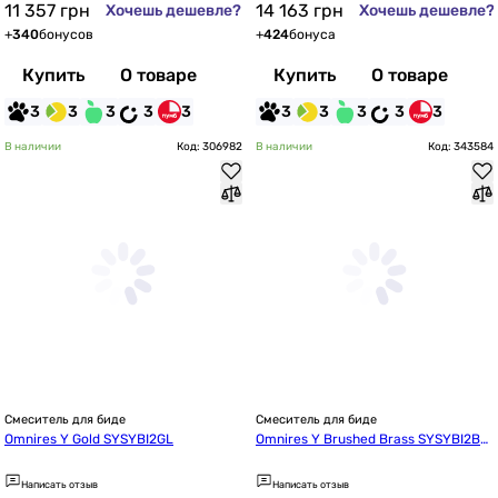
11 357
грн
14 163
грн
Хочешь дешевле?
Хочешь дешевле?
+
340
бонусов
+
424
бонуса
Купить
О товаре
Купить
О товаре
3
3
3
3
3
3
3
3
3
3
В наличии
Код: 306982
В наличии
Код: 343584
Смеситель для биде
Смеситель для биде
Omnires Y Gold SYSYBI2GL
Omnires Y Brushed Brass SYSYBI2BS
B
Написать отзыв
Написать отзыв