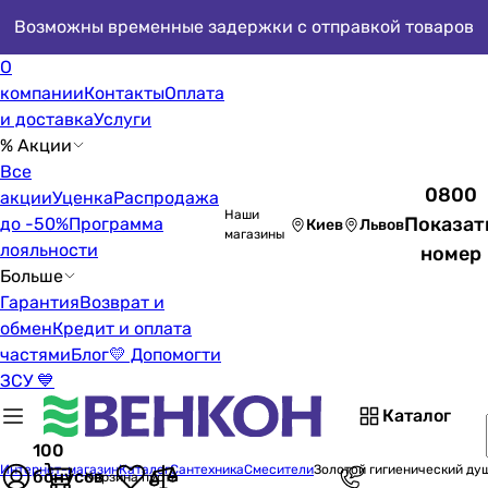
Возможны временные задержки с отправкой товаров
О
компании
Контакты
Оплата
и доставка
Услуги
% Акции
Все
0800
акции
Уценка
Распродажа
Наши
Показат
до -50%
Программа
Киев
Львов
магазины
лояльности
номер
Больше
Гарантия
Возврат и
обмен
Кредит и оплата
частями
Блог
💛 Допомогти
ЗСУ 💙
Каталог
100
Интернет-магазин
Каталог
Сантехника
Смесители
Золотой гигиенический ду
бонусов
Корзина пуста