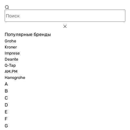
Популярные бренды
Grohe
Kroner
Imprese
Deante
Q-Tap
AM.PM
Hansgrohe
A
B
C
D
E
F
G