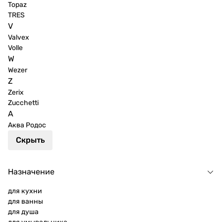
Topaz
TRES
V
Valvex
Volle
W
Wezer
Z
Zerix
Zucchetti
А
Аква Родос
Скрыть
Назначение
для кухни
для ванны
для душа