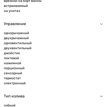
врезной на борт ванны
встраиваемый
на унитаз
Управление
однорычажный
двухрычажный
одновентильный
двухвентильный
джойстик
локтевой
нажимной
порционный
сенсорный
термостат
электронный
Тип излива
гибкий