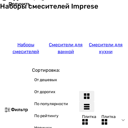
Получить
Наборы смесителей Imprese
Наборы
Смесители для
Смесители для
смесителей
ванной
кухни
Сортировка:
От дешевых
От дорогих
По популярности
Фильтр
По рейтингу
Плитка
Плитка
Новинки