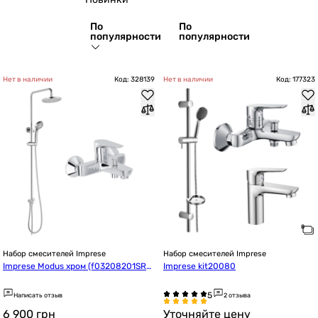
По
По
популярности
популярности
Нет в наличии
Код: 328139
Нет в наличии
Код: 177323
Набор смесителей Imprese
Набор смесителей Imprese
Imprese Modus хром (f03208201SR+
Imprese kit20080
T-15084)
Написать отзыв
2 отзыва
6 900
грн
Уточняйте цену