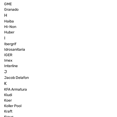
GME
Granado
H
Haiba
Hi-Non
Huber
I
Ibergrif
Idrosanitaria
IGER
Imex
Interline
J
Jacob Delafon
K
KFA Armatura
Kludi
Koer
Koller Pool
Kraft
Kraus