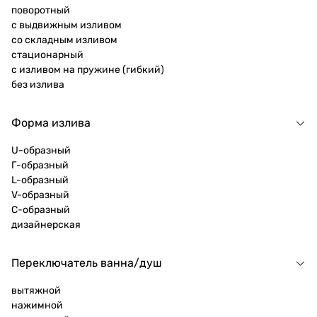
поворотный
с выдвижным изливом
со складным изливом
стационарный
с изливом на пружине (гибкий)
без излива
Форма излива
U-образный
Г-образный
L-образный
V-образный
C-образный
дизайнерская
Переключатель ванна/душ
вытяжной
нажимной