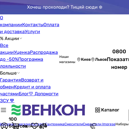
Хочеш прохолоди? Тицяй сюди ❄️
О
компании
Контакты
Оплата
и доставка
Услуги
% Акции
Все
0800
акции
Уценка
Распродажа
Наши
Показат
до -50%
Программа
Киев
Львов
магазины
лояльности
номер
Больше
Гарантия
Возврат и
обмен
Кредит и оплата
частями
Блог
💛 Допомогти
ЗСУ 💙
Каталог
100
Интернет-магазин
Каталог
Сантехника
Смесители
Смесители Imprese
Наборы
бонусов
Корзина пуста