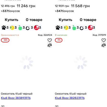
11 246
грн
11 568
грн
12 496 грн
12 909 грн
+
337
бонусов
+
347
бонусов
Купить
О товаре
Купить
О товаре
3
3
3
3
3
3
3
3
3
3
Заканчивается
Код: 326924
В наличии
Код: 317599
-10%
-9%
Смеситель Kludi черный
Смеситель Kludi черный
Kludi Bozz 383893976
Kludi Bozz 382823976