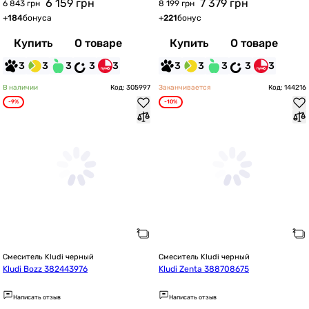
6 159
грн
7 379
грн
6 843 грн
8 199 грн
+
184
бонуса
+
221
бонус
Купить
О товаре
Купить
О товаре
3
3
3
3
3
3
3
3
3
3
В наличии
Код: 305997
Заканчивается
Код: 144216
-9%
-10%
Смеситель Kludi черный
Смеситель Kludi черный
Kludi Bozz 382443976
Kludi Zenta 388708675
Написать отзыв
Написать отзыв