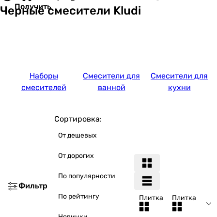
Получить
Черные смесители Kludi
Наборы
Смесители для
Смесители для
смесителей
ванной
кухни
Сортировка:
От дешевых
От дорогих
По популярности
Фильтр
По рейтингу
Плитка
Плитка
Новинки