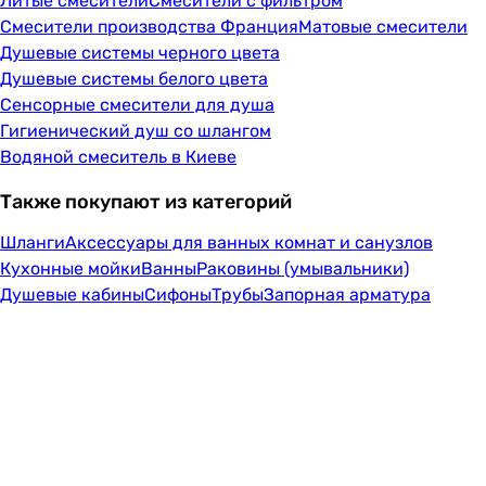
Литые смесители
Смесители с фильтром
Смесители производства Франция
Матовые смесители
Душевые системы черного цвета
Душевые системы белого цвета
Сенсорные смесители для душа
Гигиенический душ со шлангом
Водяной смеситель в Киеве
Также покупают из категорий
Шланги
Аксессуары для ванных комнат и санузлов
Кухонные мойки
Ванны
Раковины (умывальники)
Душевые кабины
Сифоны
Трубы
Запорная арматура