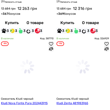
Написать отзыв
Написать отзыв
12 263
грн
12 316
грн
13 684 грн
13 684 грн
+
367
бонусов
+
369
бонусов
Купить
О товаре
Купить
О товаре
3
3
3
3
3
3
3
3
3
3
В наличии
Код: 387713
В наличии
Код: 326929
-9%
-9%
Смеситель Kludi черный
Смеситель Kludi черный
Kludi Nova Fonte Pura 202443915
Kludi Zenta 481983965