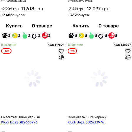
Написать отзыв
Написать отзыв
11 618
грн
12 097
грн
12 909 грн
13 441 грн
+
348
бонусов
+
362
бонуса
Купить
О товаре
Купить
О товаре
3
3
3
3
3
3
3
3
3
3
В наличии
Код: 317609
В наличии
Код: 326927
-10%
-9%
Смеситель Kludi черный
Смеситель Kludi черный
Kludi Bozz 382663976
Kludi Bozz 382633976