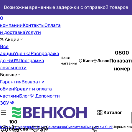
Возможны временные задержки с отправкой товаров
О
компании
Контакты
Оплата
и доставка
Услуги
% Акции
Все
0800
акции
Уценка
Распродажа
Наши
Показат
до -50%
Программа
Киев
Львов
магазины
лояльности
номер
Больше
Гарантия
Возврат и
обмен
Кредит и оплата
частями
Блог
💛 Допомогти
ЗСУ 💙
Каталог
100
Интернет-магазин
Каталог
Сантехника
Смесители
Смесители Kludi
Черные сме
бонусов
Корзина пуста