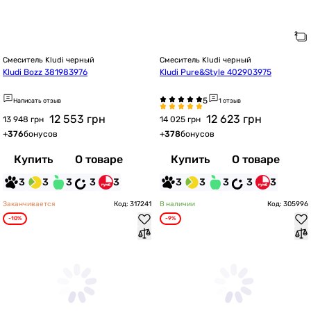
Смеситель Kludi черный
Смеситель Kludi черный
Kludi Bozz 381983976
Kludi Pure&Style 402903975
Написать отзыв
1 отзыв
12 553
грн
12 623
грн
13 948 грн
14 025 грн
+
376
бонусов
+
378
бонусов
Купить
О товаре
Купить
О товаре
3
3
3
3
3
3
3
3
3
3
Заканчивается
Код: 317241
В наличии
Код: 305996
-10%
-9%