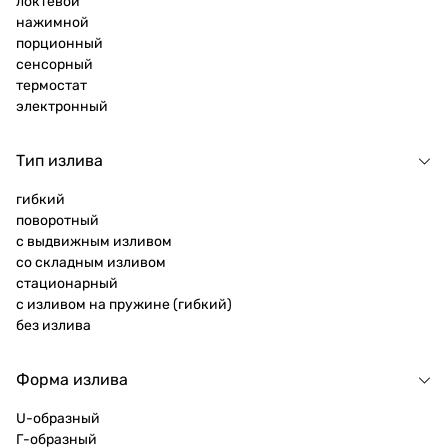
локтевой
нажимной
порционный
сенсорный
термостат
электронный
Тип излива
гибкий
поворотный
с выдвижным изливом
со складным изливом
стационарный
с изливом на пружине (гибкий)
без излива
Форма излива
U-образный
Г-образный