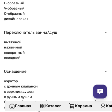
L-образный
V-образный
C-образный
дизайнерская
Переключатель ванна/душ
вытяжной
нажимной
поворотный
складной
Оснащение
аэратор
с донным клапаном
с верхним душем
с ручным душем
без лейки (ручного душа)
Главная
Каталог
Корзина
Ка
с гигиеническим душем