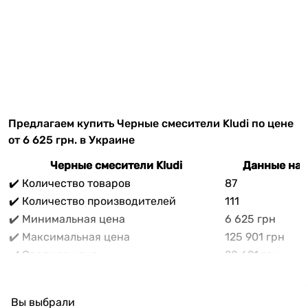
Предлагаем купить Черные смесители Kludi по цене
от 6 625 грн. в Украине
Черные смесители Kludi
Данные на 
✔️ Количество товаров
87
✔️ Количество производителей
111
✔️ Минимальная цена
6 625 грн
✔️ Максимальная цена
125 901 грн
✔️ Средняя цена
20 621 грн
В прайс-каталоге vencon.ua Черные смесители Kludi
можно выгодно приобрести с доставкой по Украине.
Вы выбрали
При покупке Черные смесители Kludi в нашем