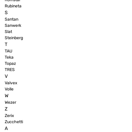
Rubineta
S
Santan
Sanwerk
Slat
Steinberg
T
TAU
Teka
Topaz
TRES
V
Valvex
Volle
W
Wezer
Z
Zerix
Zucchetti
А