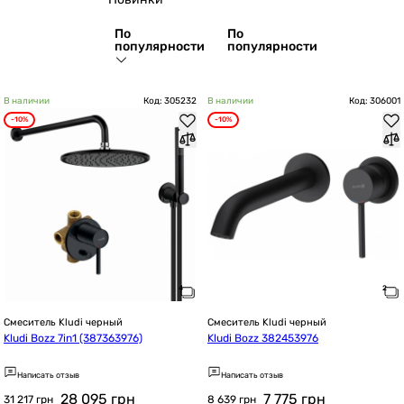
По
По
популярности
популярности
В наличии
Код: 305232
В наличии
Код: 306001
-10%
-10%
Смеситель Kludi черный
Смеситель Kludi черный
Kludi Bozz 7in1 (387363976)
Kludi Bozz 382453976
Написать отзыв
Написать отзыв
28 095
грн
7 775
грн
31 217 грн
8 639 грн