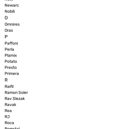
Newarc
Nobili
O
Omnires
Oras
P
Paffoni
Perla
Plamix
Potato
Presto
Primera
R
Raifil
Ramon Soler
Rav Slezak
Ravak
Rea
RJ
Roca
Romstal