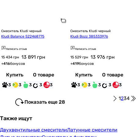
Смеситель Kludi черный
Смеситель Kludi черный
Kludi Balance 522468775
Kludi Bozz 385333976
Написать отзыв
Написать отзыв
13 891
грн
13 976
грн
15 434 грн
15 529 грн
+
416
бонусов
+
419
бонусов
Купить
О товаре
Купить
О товаре
3
3
3
3
3
3
3
3
3
3
1
2
3
4
Показать еще 28
Также ищут
Двухвентильные смесители
Латунные смесители