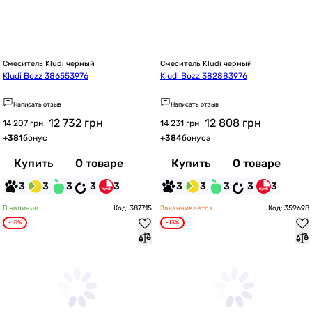
Смеситель Kludi черный
Смеситель Kludi черный
Kludi Bozz 386553976
Kludi Bozz 382883976
Написать отзыв
Написать отзыв
12 732
грн
12 808
грн
14 207 грн
14 231 грн
+
381
бонус
+
384
бонуса
Купить
О товаре
Купить
О товаре
3
3
3
3
3
3
3
3
3
3
В наличии
Код: 387715
Заканчивается
Код: 359698
-10%
-13%