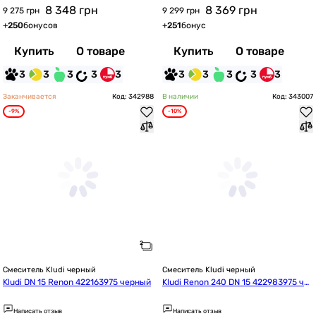
8 348
грн
8 369
грн
9 275 грн
9 299 грн
+
250
бонусов
+
251
бонус
Купить
О товаре
Купить
О товаре
3
3
3
3
3
3
3
3
3
3
Заканчивается
Код: 342988
В наличии
Код: 343007
-9%
-10%
Смеситель Kludi черный
Смеситель Kludi черный
Kludi DN 15 Renon 422163975 черный
Kludi Renon 240 DN 15 422983975 че
рный
Написать отзыв
Написать отзыв