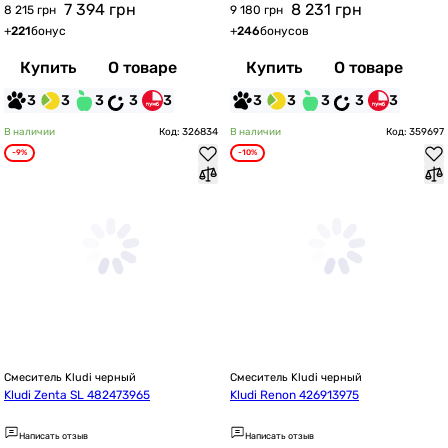
7 394
грн
8 231
грн
8 215 грн
9 180 грн
+
221
бонус
+
246
бонусов
Купить
О товаре
Купить
О товаре
3
3
3
3
3
3
3
3
3
3
В наличии
Код: 326834
В наличии
Код: 359697
-9%
-10%
Смеситель Kludi черный
Смеситель Kludi черный
Kludi Zenta SL 482473965
Kludi Renon 426913975
Написать отзыв
Написать отзыв