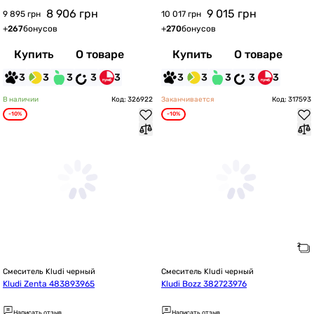
8 906
грн
9 015
грн
9 895 грн
10 017 грн
+
267
бонусов
+
270
бонусов
Купить
О товаре
Купить
О товаре
3
3
3
3
3
3
3
3
3
3
В наличии
Код: 326922
Заканчивается
Код: 317593
-10%
-10%
Смеситель Kludi черный
Смеситель Kludi черный
Kludi Zenta 483893965
Kludi Bozz 382723976
Написать отзыв
Написать отзыв