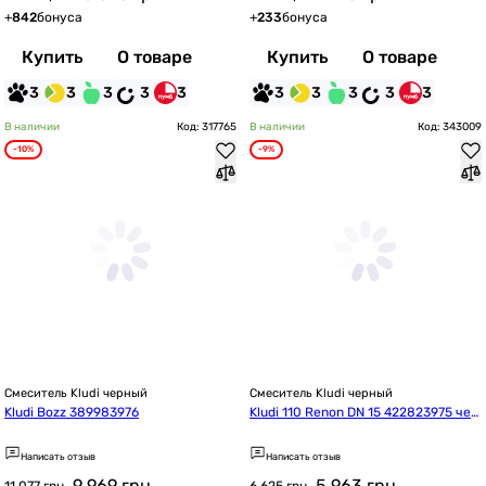
+
842
бонуса
+
233
бонуса
Купить
О товаре
Купить
О товаре
3
3
3
3
3
3
3
3
3
3
В наличии
Код: 317765
В наличии
Код: 343009
-10%
-9%
Смеситель Kludi черный
Смеситель Kludi черный
Kludi Bozz 389983976
Kludi 110 Renon DN 15 422823975 чер
ный
Написать отзыв
Написать отзыв
9 969
грн
5 963
грн