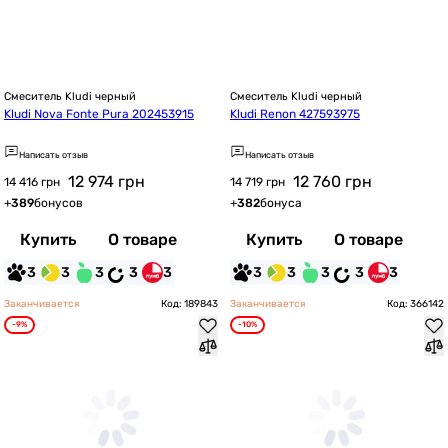
Смеситель Kludi черный
Смеситель Kludi черный
Kludi Nova Fonte Pura 202453915
Kludi Renon 427593975
Написать отзыв
Написать отзыв
12 974
грн
12 760
грн
14 416 грн
14 719 грн
+
389
бонусов
+
382
бонуса
Купить
О товаре
Купить
О товаре
3
3
3
3
3
3
3
3
3
3
Заканчивается
Код: 189843
Заканчивается
Код: 366142
-9%
-10%