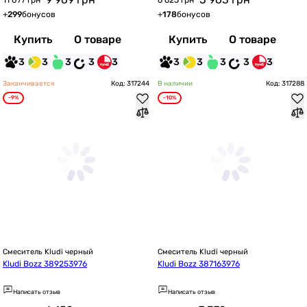
11 077 грн
6 625 грн
+
299
бонусов
+
178
бонусов
Купить
О товаре
Купить
О товаре
3
3
3
3
3
3
3
3
3
3
Заканчивается
Код: 317244
В наличии
Код: 317288
-9%
-10%
Смеситель Kludi черный
Смеситель Kludi черный
Kludi Bozz 389253976
Kludi Bozz 387163976
Написать отзыв
Написать отзыв