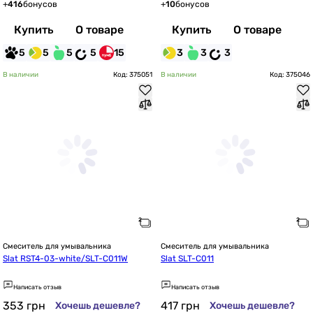
+
416
бонусов
+
10
бонусов
Купить
О товаре
Купить
О товаре
5
5
5
5
15
3
3
3
В наличии
Код: 375051
В наличии
Код: 375046
Смеситель для умывальника
Смеситель для умывальника
Slat RST4-03-white/SLT-C011W
Slat SLT-C011
Написать отзыв
Написать отзыв
353
грн
417
грн
Хочешь дешевле?
Хочешь дешевле?