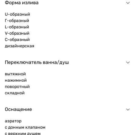
Форма излива
U-образный
Г-образный
L-образный
V-образный
C-образный
дизайнерская
Переключатель ванна/душ
вытяжной
нажимной
поворотный
складной
Оснащение
аэратор
с донным клапаном
с верхним душем