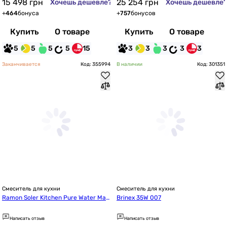
15 498
грн
25 254
грн
Хочешь дешевле?
Хочешь дешевле
+
464
бонуса
+
757
бонусов
Купить
О товаре
Купить
О товаре
5
5
5
5
15
3
3
3
3
3
Заканчивается
Код: 355994
В наличии
Код: 301351
Смеситель для кухни
Смеситель для кухни
Ramon Soler Kitchen Pure Water Mat
Brinex 35W 007
t Black (898801MCNM38E306085)
Написать отзыв
Написать отзыв