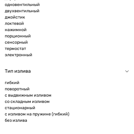
одновентильный
двухвентильный
джойстик
локтевой
нажимной
порционный
сенсорный
термостат
электронный
Тип излива
гибкий
поворотный
с выдвижным изливом
со складным изливом
стационарный
с изливом на пружине (гибкий)
без излива