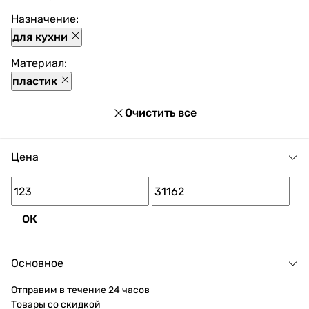
способы оплаты, покупка в кредит и множество
акций и скидок для каждого покупателя.
Назначение:
для кухни
Материал:
пластик
Очистить все
Цена
ОК
Основное
Отправим в течение 24 часов
Товары со скидкой