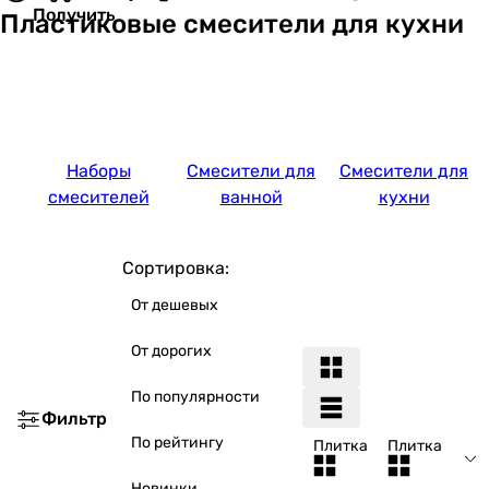
Получить
Пластиковые смесители для кухни
Наборы
Смесители для
Смесители для
смесителей
ванной
кухни
Сортировка:
От дешевых
От дорогих
По популярности
Фильтр
По рейтингу
Плитка
Плитка
Новинки