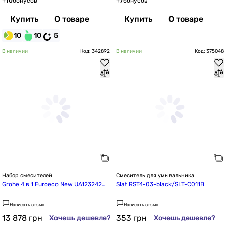
+
10
бонусов
+
7
бонусов
Купить
О товаре
Купить
О товаре
10
10
5
В наличии
Код: 342892
В наличии
Код: 375048
Набор смесителей
Смеситель для умывальника
Grohe 4 в 1 Euroeco New UA123242M
Slat RST4-03-black/SLT-C011B
K
Написать отзыв
Написать отзыв
13 878
грн
353
грн
Хочешь дешевле?
Хочешь дешевле?