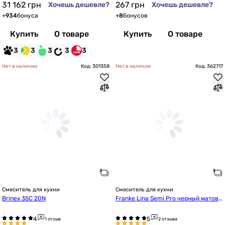
31 162
грн
267
грн
Хочешь дешевле?
Хочешь дешевле?
+
934
бонуса
+
8
бонусов
Купить
О товаре
Купить
О товаре
3
3
3
3
3
Нет в наличии
Код: 301358
Нет в наличии
Код: 362717
Смеситель для кухни
Смеситель для кухни
Brinex 35С 20N
Franke Lina Semi Pro черный матовы
й (115.0725.838)
1 отзыв
2 отзыва