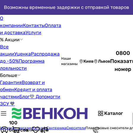
Возможны временные задержки с отправкой товаров
О
компании
Контакты
Оплата
и доставка
Услуги
% Акции
Все
0800
акции
Уценка
Распродажа
Наши
Показат
до -50%
Программа
Киев
Львов
магазины
лояльности
номер
Больше
Гарантия
Возврат и
обмен
Кредит и оплата
частями
Блог
💛 Допомогти
ЗСУ 💙
Каталог
100
Интернет-магазин
Каталог
Сантехника
Смесители
Пластиковые смесители дл
бонусов
Корзина пуста