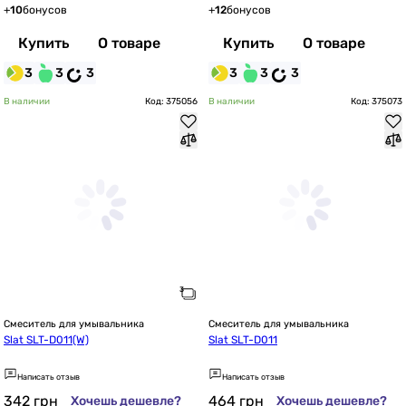
+
10
бонусов
+
12
бонусов
Купить
О товаре
Купить
О товаре
3
3
3
3
3
3
В наличии
Код: 375056
В наличии
Код: 375073
Смеситель для умывальника
Смеситель для умывальника
Slat SLT-D011(W)
Slat SLT-D011
Написать отзыв
Написать отзыв
342
грн
464
грн
Хочешь дешевле?
Хочешь дешевле?