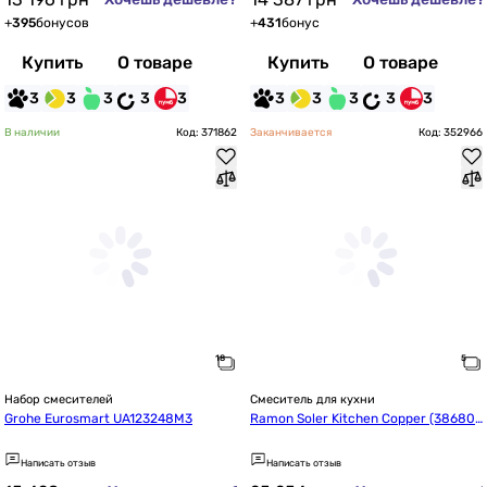
+
395
бонусов
+
431
бонус
Купить
О товаре
Купить
О товаре
3
3
3
3
3
3
3
3
3
3
В наличии
Код: 371862
Заканчивается
Код: 352966
Набор смесителей
Смеситель для кухни
Grohe Eurosmart UA123248M3
Ramon Soler Kitchen Copper (386801
MACU38E304205)
Написать отзыв
Написать отзыв