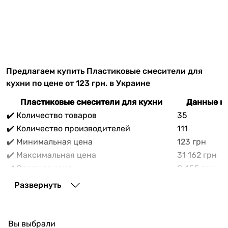
Предлагаем купить Пластиковые смесители для
кухни по цене от 123 грн. в Украине
Пластиковые смесители для кухни
Данные на
✔️ Количество товаров
35
✔️ Количество производителей
111
✔️ Минимальная цена
123 грн
✔️ Максимальная цена
31 162 грн
✔️ Средняя цена
8 455 грн
В прайс-каталоге vencon.ua Пластиковые смесители
Развернуть
для кухни можно выгодно приобрести с доставкой по
Украине. При покупке Пластиковые смесители для
кухни в нашем магазине доступны разнообразные
Вы выбрали