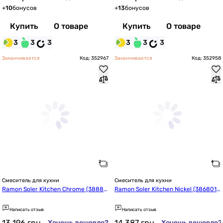
+
10
бонусов
+
13
бонусов
Купить
О товаре
Купить
О товаре
3
3
3
3
3
3
Заканчивается
Код: 352967
Заканчивается
Код: 352958
Смеситель для кухни
Смеситель для кухни
Ramon Soler Kitchen Chrome (38880
Ramon Soler Kitchen Nickel (386801
1MA38E303469)
MA38E303484)
Написать отзыв
Написать отзыв
13 196
грн
14 387
грн
Хочешь дешевле?
Хочешь дешевле?