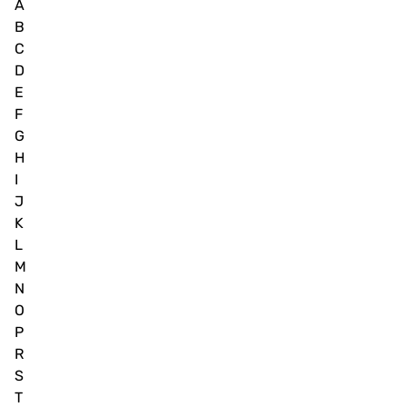
A
B
C
D
E
F
G
H
I
J
K
L
M
N
O
P
R
S
T