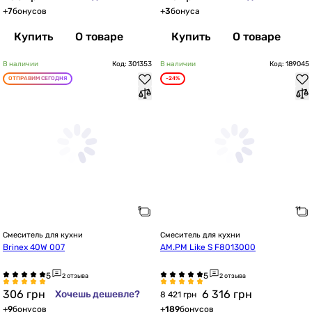
+
7
бонусов
+
3
бонуса
Купить
О товаре
Купить
О товаре
В наличии
Код: 301353
В наличии
Код: 189045
ОТПРАВИМ СЕГОДНЯ
-24%
Смеситель для кухни
Смеситель для кухни
Brinex 40W 007
AM.PM Like S F8013000
2 отзыва
2 отзыва
306
грн
6 316
грн
Хочешь дешевле?
8 421 грн
+
9
бонусов
+
189
бонусов