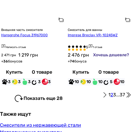
Внешняя часть смесителя
Смеситель для ванны
Hansgrohe Focus 31967000
Imprese Breclav VR-10245WZ
Написать отзыв
1 отзыв
1 219
грн
2 476
грн
Хочешь дешевле?
2 471 грн
+
36
бонусов
+
74
бонуса
Купить
О товаре
Купить
О товаре
3
3
3
3
3
10
10
10
5
10
1
2
3
...
37
Показать еще 28
Также ищут
Смесители из нержавеющей стали