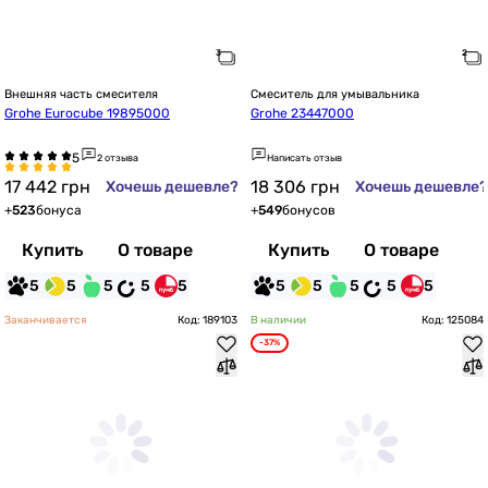
Внешняя часть смесителя
Смеситель для умывальника
Grohe Eurocube 19895000
Grohe 23447000
2 отзыва
Написать отзыв
17 442
грн
18 306
грн
Хочешь дешевле?
Хочешь дешевле?
+
523
бонуса
+
549
бонусов
Купить
О товаре
Купить
О товаре
5
5
5
5
5
5
5
5
5
5
Заканчивается
Код: 189103
В наличии
Код: 125084
-37%