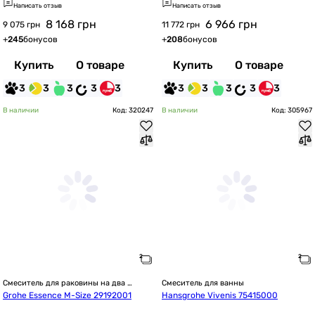
Написать отзыв
Написать отзыв
8 168
грн
6 966
грн
9 075 грн
11 772 грн
+
245
бонусов
+
208
бонусов
Купить
О товаре
Купить
О товаре
3
3
3
3
3
3
3
3
3
3
В наличии
Код: 320247
В наличии
Код: 305967
Смеситель для раковины на два 
Смеситель для ванны
отверстия
Grohe Essence M-Size 29192001
Hansgrohe Vivenis 75415000