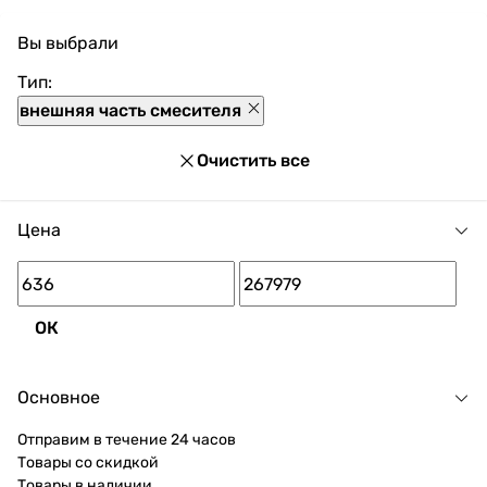
смесителя можно выгодно приобрести с доставкой
Вы выбрали
по Украине. При покупке Внешняя часть смесителя в
нашем магазине доступны разнообразные способы
Тип:
оплаты, покупка в кредит и множество акций и
внешняя часть смесителя
скидок для каждого покупателя.
Очистить все
Цена
ОК
Основное
Отправим в течение 24 часов
Товары со скидкой
Товары в наличии