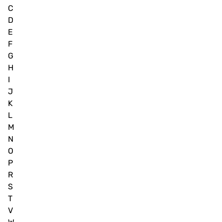
C
D
E
F
G
H
I
J
K
L
M
N
O
P
R
S
T
V