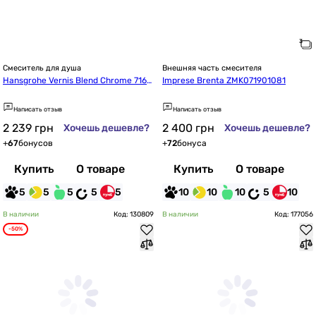
Смеситель для душа
Внешняя часть смесителя
Hansgrohe Vernis Blend Chrome 7164
Imprese Brenta ZMK071901081
9000
Написать отзыв
Написать отзыв
2 239
грн
2 400
грн
Хочешь дешевле?
Хочешь дешевле?
+
67
бонусов
+
72
бонуса
Купить
О товаре
Купить
О товаре
5
5
5
5
5
10
10
10
5
10
В наличии
Код: 130809
В наличии
Код: 177056
-50%