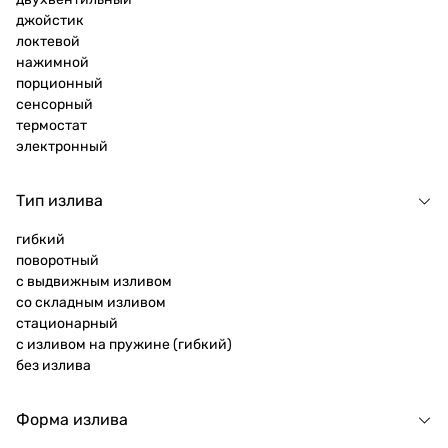
джойстик
локтевой
нажимной
порционный
сенсорный
термостат
электронный
Тип излива
гибкий
поворотный
с выдвижным изливом
со складным изливом
стационарный
с изливом на пружине (гибкий)
без излива
Форма излива