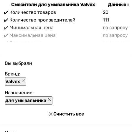
Смесители для умывальника Valvex
Данные на
✔️ Количество товаров
20
✔️ Количество производителей
111
✔️ Минимальная цена
по запросу
✔️ Максимальная цена
по запросу
✔️ Средняя цена
по запросу
В прайс-каталоге vencon.ua Смесители для
умывальника Valvex можно выгодно приобрести с
Вы выбрали
доставкой по Украине. При покупке Смесители для
умывальника Valvex в нашем магазине доступны
Бренд:
разнообразные способы оплаты, покупка в кредит и
Valvex
множество акций и скидок для каждого покупателя.
Назначение:
для умывальника
Очистить все