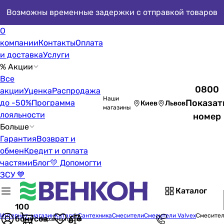
Возможны временные задержки с отправкой товаров
О
компании
Контакты
Оплата
и доставка
Услуги
% Акции
Все
0800
акции
Уценка
Распродажа
Наши
Показат
до -50%
Программа
Киев
Львов
магазины
лояльности
номер
Больше
Гарантия
Возврат и
обмен
Кредит и оплата
частями
Блог
💛 Допомогти
ЗСУ 💙
Каталог
100
Интернет-магазин
Каталог
Сантехника
Смесители
Смесители Valvex
Смесител
бонусов
Корзина пуста