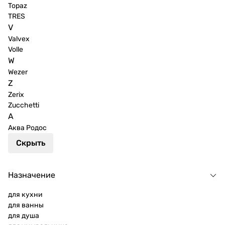
Topaz
TRES
V
Valvex
Volle
W
Wezer
Z
Zerix
Zucchetti
А
Аква Родос
Скрыть
Назначение
для кухни
для ванны
для душа