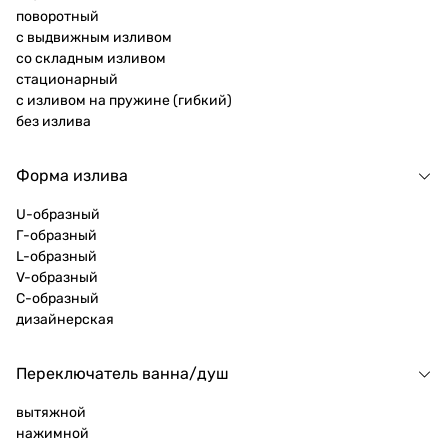
поворотный
с выдвижным изливом
со складным изливом
стационарный
с изливом на пружине (гибкий)
без излива
Форма излива
U-образный
Г-образный
L-образный
V-образный
C-образный
дизайнерская
Переключатель ванна/душ
вытяжной
нажимной