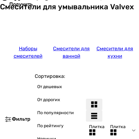
Получить
Смесители для умывальника Valvex
Наборы
Смесители для
Смесители для
смесителей
ванной
кухни
Сортировка:
От дешевых
От дорогих
По популярности
Фильтр
По рейтингу
Плитка
Плитка
Новинки