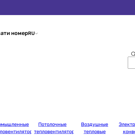
ати номер
RU
омышленные
Потолочные
Воздушные
Элект
пловентиляторы
тепловентиляторы
тепловые
конв