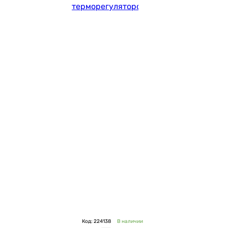
терморегулятором
Код: 224138
В наличии