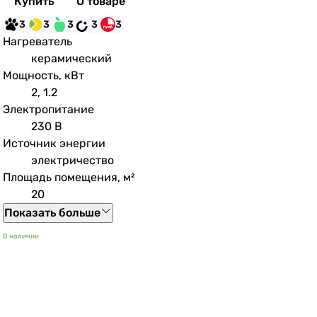
Купить
О товаре
3
3
3
3
3
Нагреватель
керамический
Мощность, кВт
2, 1.2
Электропитание
230 В
Источник энергии
электричество
Площадь помещения, м²
20
Показать больше
В наличии