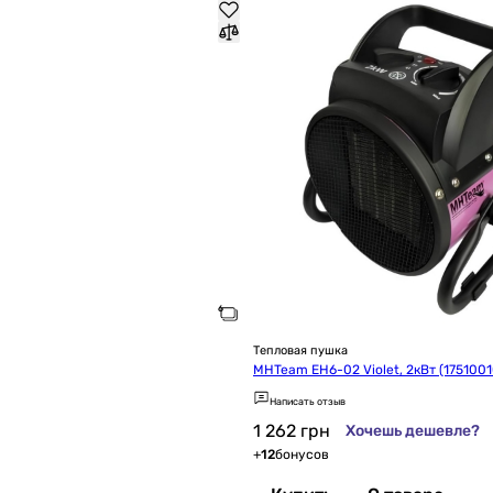
Тепловая пушка
MHTeam EH6-02 Violet, 2кВт (1751001
Написать отзыв
1 262
грн
Хочешь дешевле?
+
12
бонусов