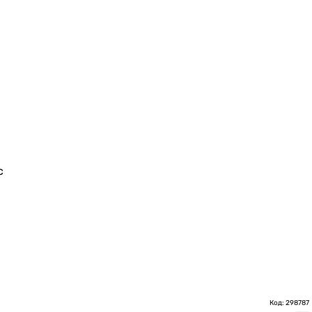
с
Код: 298787