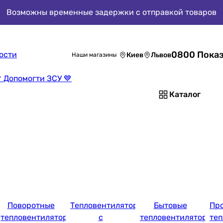
Возможны временные задержки с отправкой товаров
0800 Показ
ости
Киев
Львов
Наши магазины
 Допомогти ЗСУ 💙
Каталог
ы
Поворотные
Тепловентиляторы
Бытовые
Пр
тепловентиляторы
с
тепловентиляторы
те