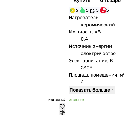
Купить
О товаре
5
5
5
5
Нагреватель
керамический
Мощность, кВт
0,4
Источник энергии
электричество
Электропитание, В
230В
Площадь помещения, м²
4
Показать больше
Код: 366172
В наличии