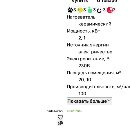
Купить
О товаре
3
3
3
3
3
Нагреватель
керамический
Мощность, кВт
2, 1
Источник энергии
электричество
Электропитание, В
230В
Площадь помещения, м²
20, 10
Производительность, м³/ча
100
Показать больше
Код: 339199
В наличии