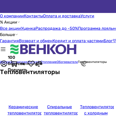
О компании
Контакты
Оплата и доставка
Услуги
% Акции
Все акции
Уценка
Распродажа до -50%
Программа лояльн
Больше
Гарантия
Возврат и обмен
Кредит и оплата частями
Блог

100
Интернет-магазин
Каталог
Отопление
Обогреватели
Тепловентиляторы
бонусов
Корзина пуста
Получить
Тепловентиляторы
Керамические
Спиральные
Тепловентилятор
тепловентиляторы
тепловентиляторы
с холодным