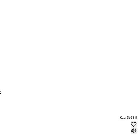
с
Код: 365311