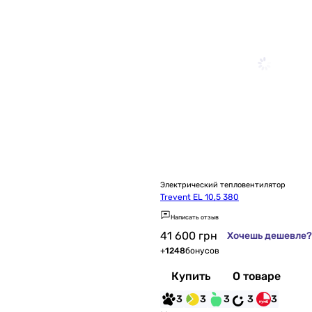
Электрический тепловентилятор
Trevent EL 10,5 380
Написать отзыв
41 600
грн
Хочешь дешевле?
+
1248
бонусов
Купить
О товаре
3
3
3
3
3