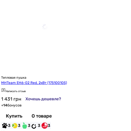
Тепловая пушка
MHTeam EH6-02 Red, 2кВт (175100105)
Написать отзыв
1 431
грн
Хочешь дешевле?
+
14
бонусов
Купить
О товаре
3
3
3
3
3