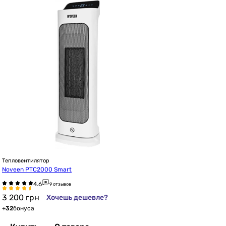
Тепловентилятор
Noveen PTC2000 Smart
9 отзывов
3 200
грн
Хочешь дешевле?
+
32
бонуса