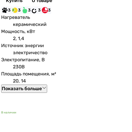
Купить
О товаре
3
3
3
3
3
Нагреватель
керамический
Мощность, кВт
2, 1,4
Источник энергии
электричество
Электропитание, В
230В
Площадь помещения, м²
20, 14
Показать больше
В наличии