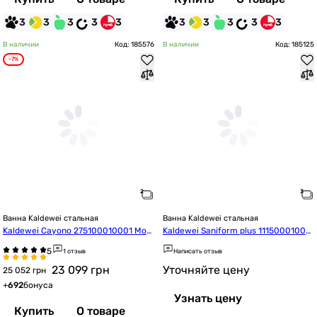
3
3
3
3
3
3
3
3
3
3
В наличии
Код: 185576
В наличии
Код: 185125
-7%
Ванна Kaldewei стальная
Ванна Kaldewei стальная
Kaldewei Cayono 275100010001 Mod.
Kaldewei Saniform plus 11150001000
751 180*80
1 Mod.360-1 140*70
1 отзыв
Написать отзыв
23 099
грн
Уточняйте цену
25 052 грн
+
692
бонуса
Узнать цену
Купить
О товаре