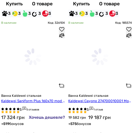
Купить
О товаре
Купить
О товаре
3
3
3
3
3
3
3
3
3
3
В наличии
Код: 326104
В наличии
Код: 185574
Ванна Kaldewei стальная
Ванна Kaldewei стальная
Kaldewei Saniform Plus 160x70 mod 3
Kaldewei Cayono 274700010001 Mod.
62-1 (111700010001)
747 150*70
5 отзывов
1 отзыв
17 324
грн
19 187
грн
Хочешь дешевле?
19 582 грн
+
519
бонусов
+
575
бонусов