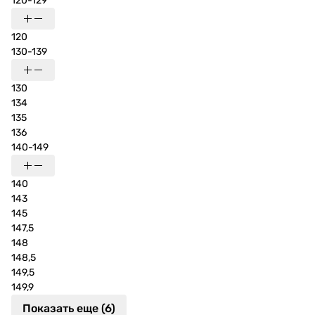
120-129
120
130-139
130
134
135
136
140-149
140
143
145
147,5
148
148,5
149,5
149,9
Показать еще (6)