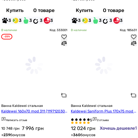
Купить
О товаре
Купить
О товаре
3
3
3
3
3
3
3
3
3
3
В наличии
Код: 333001
В наличии
Код: 185631
-25%
Ванна Kaldewei стальная
Ванна Kaldewei стальная
Kaldewei 160х70 mod 311 (119712030
Kaldewei Saniform Plus 170x75 mod 3
001)
73-1 (112600010001)
Написать отзыв
2 отзыва
7 996
грн
12 024
грн
Хочешь дешевле?
10 748 грн
+
239
бонусов
+
360
бонусов