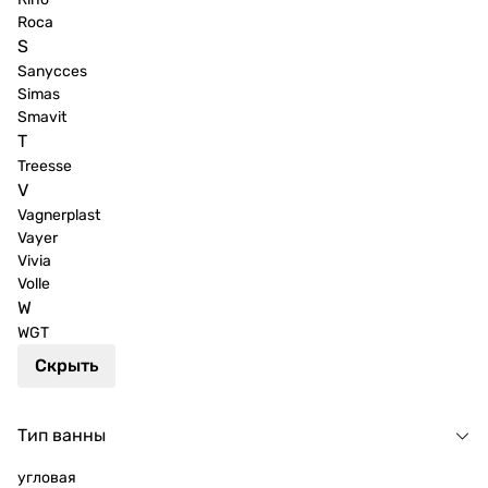
Roca
S
Sanycces
Simas
Smavit
T
Treesse
V
Vagnerplast
Vayer
Vivia
Volle
W
WGT
Скрыть
Тип ванны
угловая