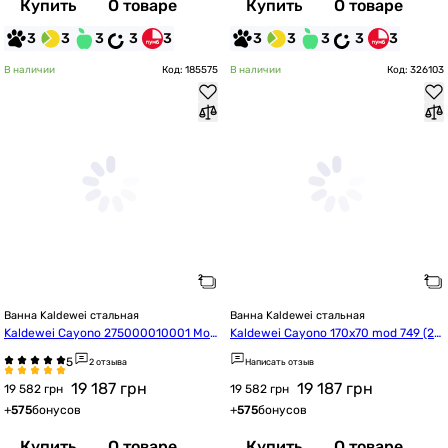
Купить
О товаре
Купить
О товаре
3
3
3
3
3
3
3
3
3
3
В наличии
Код: 185575
В наличии
Код: 326103
Ванна Kaldewei стальная
Ванна Kaldewei стальная
Kaldewei Cayono 275000010001 Mo
Kaldewei Cayono 170x70 mod 749 (27
d.750 170*75
4900010001)
2 отзыва
Написать отзыв
19 187
грн
19 187
грн
19 582 грн
19 582 грн
+
575
бонусов
+
575
бонусов
Купить
О товаре
Купить
О товаре