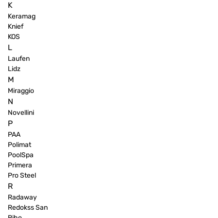
K
Keramag
Knief
KOS
L
Laufen
Lidz
M
Miraggio
N
Novellini
P
PAA
Polimat
PoolSpa
Primera
Pro Steel
R
Radaway
Redokss San
Riho