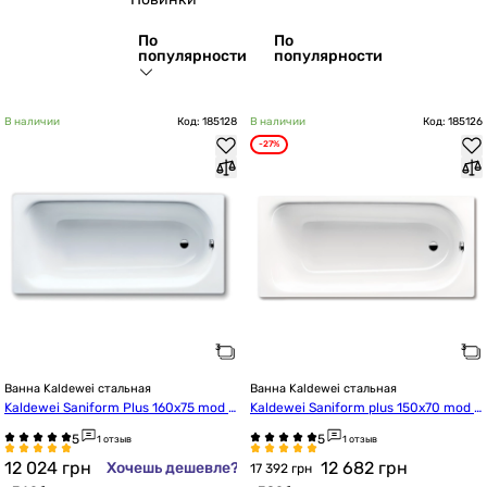
По
По
популярности
популярности
В наличии
Код: 185128
В наличии
Код: 185126
-27%
Ванна Kaldewei стальная
Ванна Kaldewei стальная
Kaldewei Saniform Plus 160x75 mod 3
Kaldewei Saniform plus 150x70 mod 3
72-1 (112500010001)
61-1 (111600010001)
1 отзыв
1 отзыв
12 024
грн
12 682
грн
Хочешь дешевле?
17 392 грн