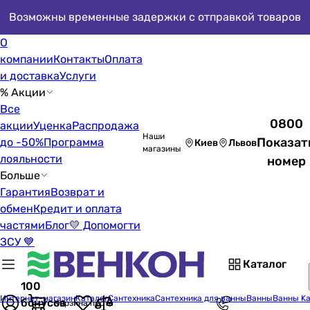
Возможны временные задержки с отправкой товаров
О
компании
Контакты
Оплата
и доставка
Услуги
% Акции
Все
0800
акции
Уценка
Распродажа
Наши
Показат
до -50%
Программа
Киев
Львов
магазины
лояльности
номер
Больше
Гарантия
Возврат и
обмен
Кредит и оплата
частями
Блог
💛 Допомогти
ЗСУ 💙
Каталог
100
Интернет-магазин
Каталог
Сантехника
Сантехника для ванны
Ванны
Ванны Ka
бонусов
Корзина пуста