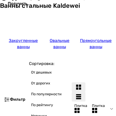
Получить
Ванны стальные Kaldewei
Закругленные
Овальные
Прямоугольные
ванны
ванны
ванны
Сортировка:
От дешевых
От дорогих
По популярности
Фильтр
По рейтингу
Плитка
Плитка
Новинки