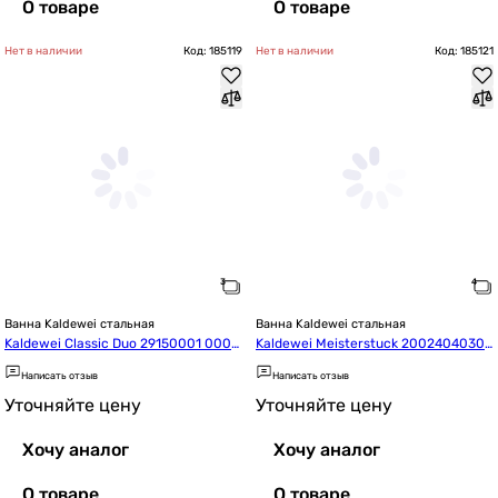
О товаре
О товаре
Нет в наличии
Код: 185119
Нет в наличии
Код: 185121
Ванна Kaldewei стальная
Ванна Kaldewei стальная
Kaldewei Classic Duo 29150001 0001
Kaldewei Meisterstuck 20024040300
 190*90
1 Centro Duo Oval 180*80 + цельноли
Написать отзыв
Написать отзыв
тая панель
Уточняйте цену
Уточняйте цену
Хочу аналог
Хочу аналог
О товаре
О товаре