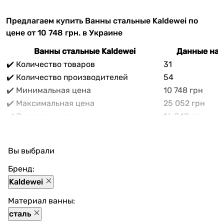
Предлагаем купить Ванны стальные Kaldewei по
цене от 10 748 грн. в Украине
Ванны стальные Kaldewei
Данные на 
✔️ Количество товаров
31
✔️ Количество производителей
54
✔️ Минимальная цена
10 748 грн
✔️ Максимальная цена
25 052 грн
✔️ Средняя цена
16 848 грн
В прайс-каталоге vencon.ua Ванны стальные
Kaldewei можно выгодно приобрести с доставкой по
Вы выбрали
Украине. При покупке Ванны стальные Kaldewei в
нашем магазине доступны разнообразные способы
Бренд:
оплаты, покупка в кредит и множество акций и
Kaldewei
скидок для каждого покупателя.
Материал ванны:
сталь