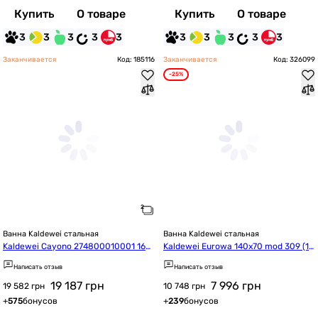
Купить
О товаре
Купить
О товаре
3
3
3
3
3
3
3
3
3
3
Заканчивается
Код: 185116
Заканчивается
Код: 326099
-25%
Ванна Kaldewei стальная
Ванна Kaldewei стальная
Kaldewei Cayono 274800010001 160*
Kaldewei Eurowa 140x70 mod 309 (11
70
9512030001)
Написать отзыв
Написать отзыв
19 187
грн
7 996
грн
19 582 грн
10 748 грн
+
575
бонусов
+
239
бонусов