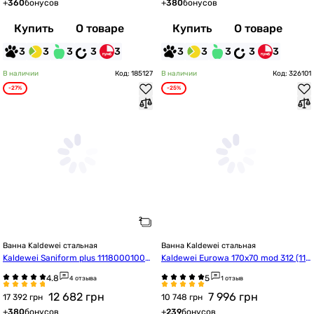
+
360
бонусов
+
380
бонусов
Купить
О товаре
Купить
О товаре
3
3
3
3
3
3
3
3
3
3
В наличии
Код: 185127
В наличии
Код: 326101
-27%
-25%
Ванна Kaldewei стальная
Ванна Kaldewei стальная
Kaldewei Saniform plus 11180001000
Kaldewei Eurowa 170x70 mod 312 (119
1 170*70
812030001)
4 отзыва
1 отзыв
12 682
грн
7 996
грн
17 392 грн
10 748 грн
+
380
бонусов
+
239
бонусов