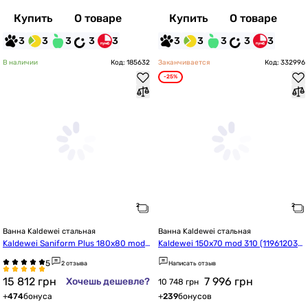
Купить
О товаре
Купить
О товаре
3
3
3
3
3
3
3
3
3
3
В наличии
Код: 185632
Заканчивается
Код: 332996
-25%
Ванна Kaldewei стальная
Ванна Kaldewei стальная
Kaldewei Saniform Plus 180x80 mod.
Kaldewei 150х70 mod 310 (119612030
375-1 (112800010001)
001)
2 отзыва
Написать отзыв
15 812
грн
7 996
грн
Хочешь дешевле?
10 748 грн
+
474
бонуса
+
239
бонусов