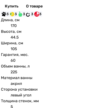
Купить
О товаре
3
3
3
3
3
Длина, см
170
Высота, см
44.5
Ширина, см
105
Гарантия, мес.
60
Объем ванны, л
225
Материал ванны
акрил
Сторона установки
левый угол
Толщина стенок, мм
5