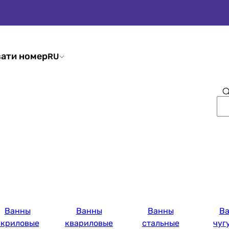
ати номер
RU
Ванны
Ванны
Ванны
В
акриловые
квариловые
стальные
чуг