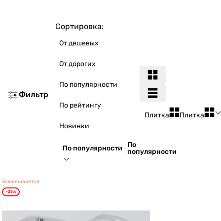
Сортировка:
От дешевых
От дорогих
По популярности
Фильтр
По рейтингу
Плитка
Плитка
Новинки
По
По популярности
популярности
Заканчивается
-26%