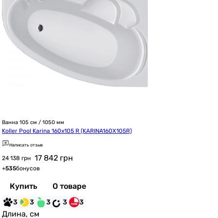
Ванна 105 см / 1050 мм
Koller Pool Karina 160х105 R (KARINA160X105R)
Написать отзыв
17 842
грн
24 138 грн
+
535
бонусов
Купить
О товаре
3
3
3
3
3
Длина, см