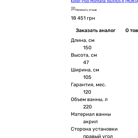
Koller Pool Montana 150х105 R (MON
Написать отзыв
18 451
грн
Заказать аналог
О то
Длина, см
150
Высота, см
47
Ширина, см
105
Гарантия, мес.
120
Объем ванны, л
220
Материал ванны
акрил
Сторона установки
правый угол