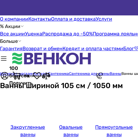
О компании
Контакты
Оплата и доставка
Услуги
% Акции
Все акции
Уценка
Распродажа до -50%
Программа лояльн
Больше
Гарантия
Возврат и обмен
Кредит и оплата частями
Блог

100
Интернет-магазин
Каталог
Сантехника
Сантехника для ванны
Ванны
Ванны ши
бонусов
Корзина пуста
Получить
Ванны шириной 105 см / 1050 мм
Закругленные
Овальные
Прямоугольные
ванны
ванны
ванны