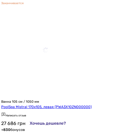
Заканчивается
Ванна 105 см / 1050 мм
PoolSpa Mistral 170x105, левая (PWA3X10ZN000000)
Написать отзыв
27 686
грн
Хочешь дешевле?
+
830
бонусов