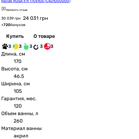
Ravak ROSA II R 170x105 (C421000000)
Написать отзыв
24 031
грн
30 039 грн
+
720
бонусов
Купить
О товаре
3
3
3
3
3
Длина, см
170
Высота, см
46.5
Ширина, см
105
Гарантия, мес.
120
Объем ванны, л
260
Материал ванны
акрил