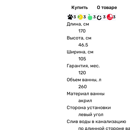
Купить
О товаре
3
3
3
3
3
Длина, см
170
Высота, см
46.5
Ширина, см
105
Гарантия, мес.
120
Объем ванны, л
260
Материал ванны
акрил
Сторона установки
левый угол
Слив воды в канализацию
по длинной стороне в