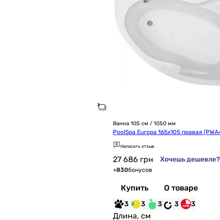
Ванна 105 см / 1050 мм
PoolSpa Europa 165x105 правая (PW
Написать отзыв
27 686
грн
Хочешь дешевле?
+
830
бонусов
Купить
О товаре
3
3
3
3
3
Длина, см