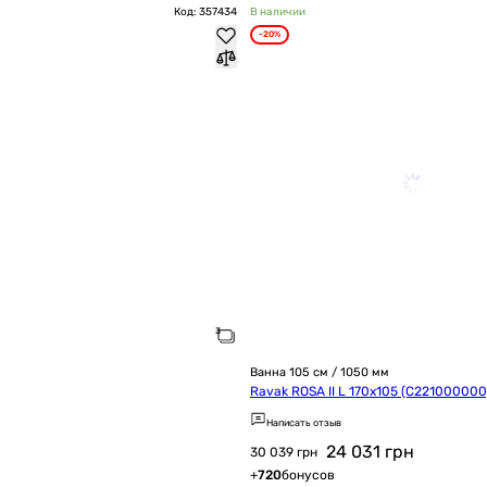
Код: 357434
В наличии
-20%
Ванна 105 см / 1050 мм
Ravak ROSA II L 170x105 (C221000000
Написать отзыв
24 031
грн
30 039 грн
+
720
бонусов