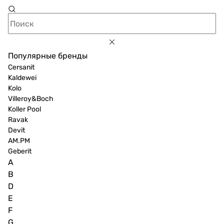
Популярные бренды
Cersanit
Kaldewei
Kolo
Villeroy&Boch
Koller Pool
Ravak
Devit
AM.PM
Geberit
A
B
D
E
F
G