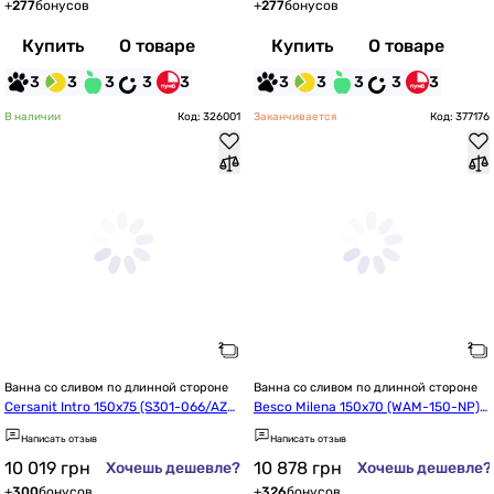
+
277
бонусов
+
277
бонусов
Купить
О товаре
Купить
О товаре
3
3
3
3
3
3
3
3
3
3
В наличии
Код: 326001
Заканчивается
Код: 377176
Ванна со сливом по длинной стороне
Ванна со сливом по длинной стороне
Cersanit Intro 150x75 (S301-066/AZB
Besco Milena 150x70 (WAM-150-NP)
R1000020036)
 правая
Написать отзыв
Написать отзыв
10 019
грн
10 878
грн
Хочешь дешевле?
Хочешь дешевле?
+
300
бонусов
+
326
бонусов