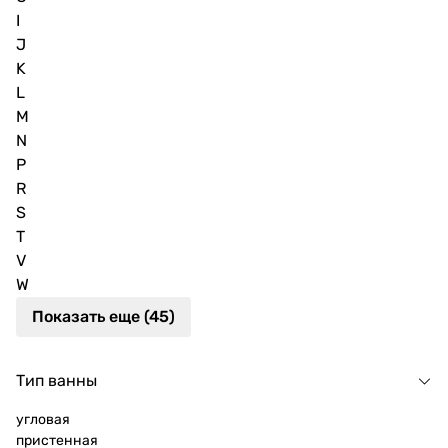
I
J
K
L
M
N
P
R
S
T
V
W
Показать еще (45)
Тип ванны
угловая
пристенная