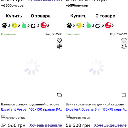
+
650
бонусов
+
659
бонусов
Купить
О товаре
Купить
О товаре
3
3
3
3
3
3
3
3
3
3
В наличии
Код: 353588
В наличии
Код: 354639
Ванна со сливом по длинной стороне
Ванна со сливом по длинной стороне
Excellent Vesper 160x100 правая (WA
Excellent Oceana Slim 170x75 серый
EX.VEP16WH)
 матовый (WAEX.OCE17CMMS)
Написать отзыв
Написать отзыв
34 560
грн
58 500
грн
Хочешь дешевле?
Хочешь дешевле