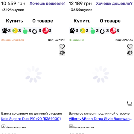
10 659
грн
12 189
грн
Хочешь дешевле?
Хочешь дешевле?
+
319
бонусов
+
365
бонусов
Купить
О товаре
Купить
О товаре
3
3
3
3
3
3
3
3
3
3
Заканчивается
Код: 326162
В наличии
Код: 326373
Ванна со сливом по длинной стороне
Ванна со сливом по длинной стороне
Kolo Supero Duo 190x90 (5364000)
Villeroy&Boch Targa Style Badewann
e 170x70 (UBA177FRA2V-01)
Написать отзыв
Написать отзыв