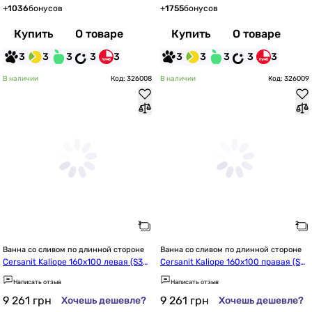
+
1036
бонусов
+
1755
бонусов
Купить
О товаре
Купить
О товаре
3
3
3
3
3
3
3
3
3
3
В наличии
Код: 326008
В наличии
Код: 326009
Ванна со сливом по длинной стороне
Ванна со сливом по длинной стороне
Cersanit Kaliope 160x100 левая (S301
Cersanit Kaliope 160x100 правая (S3
-292/AZBA1002703340)
01-293/AZBA1002673340)
Написать отзыв
Написать отзыв
9 261
грн
9 261
грн
Хочешь дешевле?
Хочешь дешевле?