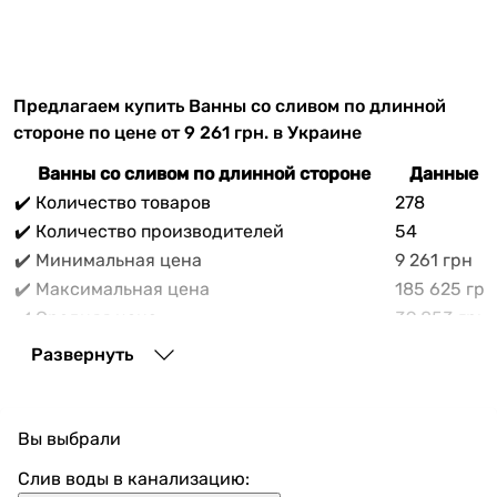
Предлагаем купить Ванны со сливом по длинной
стороне по цене от 9 261 грн. в Украине
Ванны со сливом по длинной стороне
Данные н
✔️ Количество товаров
278
✔️ Количество производителей
54
✔️ Минимальная цена
9 261 грн
✔️ Максимальная цена
185 625 грн
✔️ Средняя цена
39 853 грн
В прайс-каталоге vencon.ua Ванны со сливом по
Развернуть
длинной стороне можно выгодно приобрести с
доставкой по Украине. При покупке Ванны со сливом
по длинной стороне в нашем магазине доступны
Вы выбрали
разнообразные способы оплаты, покупка в кредит и
множество акций и скидок для каждого покупателя.
Слив воды в канализацию: