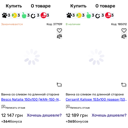
Купить
О товаре
Купить
О товаре
3
3
3
3
3
3
3
3
3
3
Заканчивается
Код: 377109
В наличии
Код: 185012
Ванна со сливом по длинной стороне
Ванна со сливом по длинной стороне
Besco Natalia 150x100 (WAN-150-NL) 
Cersanit Kaliope 153x100 правая (S3
левая
01-025/AZBA1000220040)
Написать отзыв
Написать отзыв
12 147
грн
12 189
грн
Хочешь дешевле?
Хочешь дешевле?
+
364
бонуса
+
365
бонусов