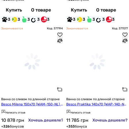
Купить
О товаре
Купить
О товаре
3
3
3
3
3
3
3
3
3
3
Заканчивается
Код: 377194
Заканчивается
Код: 377077
Ванна со сливом по длинной стороне
Ванна со сливом по длинной стороне
Besco Milena 150x70 (WAM-150-NL) л
Besco Praktika 140x70 (WAP-140-NL) 
евая
левая
Написать отзыв
Написать отзыв
10 878
грн
11 785
грн
Хочешь дешевле?
Хочешь дешевле?
+
326
бонусов
+
353
бонуса