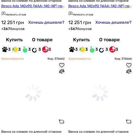
Ванна со сливом по длинной стороне
Ванна со сливом по длинной стороне
Besco Ada 140x90 (WAA-140-NP) пра
Besco Ada 140x90 (WAA-140-NP) пра
вая, без отв. под ручки
вая
Написать отзыв
Написать отзыв
12 251
грн
12 251
грн
Хочешь дешевле?
Хочешь дешевле?
+
367
бонусов
+
367
бонусов
Купить
О товаре
Купить
О товаре
3
3
3
3
3
3
3
3
3
3
Заканчивается
Код: 376662
Заканчивается
Код: 376666
Ванна со сливом по длинной стороне
Ванна со сливом по длинной стороне