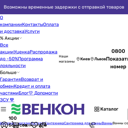
Возможны временные задержки с отправкой товаров
О
компании
Контакты
Оплата
и доставка
Услуги
% Акции
Все
0800
акции
Уценка
Распродажа
Наши
Показат
до -50%
Программа
Киев
Львов
магазины
лояльности
номер
Больше
Гарантия
Возврат и
обмен
Кредит и оплата
частями
Блог
💛 Допомогти
ЗСУ 💙
Каталог
100
Интернет-магазин
Каталог
Сантехника
Сантехника для ванны
Ванны
Ванны со
бонусов
Корзина пуста