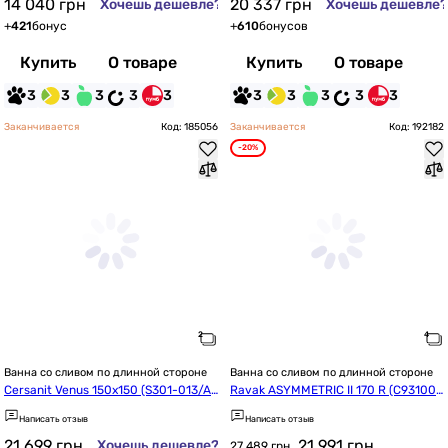
14 040
грн
20 337
грн
Хочешь дешевле?
Хочешь дешевле?
+
421
бонус
+
610
бонусов
Купить
О товаре
Купить
О товаре
3
3
3
3
3
3
3
3
3
3
Заканчивается
Код: 185056
Заканчивается
Код: 192182
-20%
Ванна со сливом по длинной стороне
Ванна со сливом по длинной стороне
Cersanit Venus 150x150 (S301-013/AZ
Ravak ASYMMETRIC II 170 R (C931000
BY1000020043)
000)
Написать отзыв
Написать отзыв
21 699
грн
21 991
грн
Хочешь дешевле?
27 489 грн