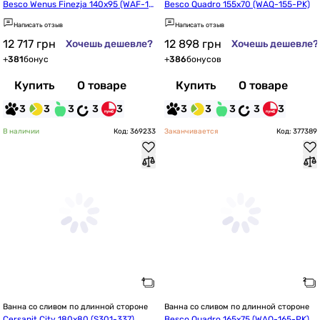
Besco Wenus Finezja 140x95 (WAF-14
Besco Quadro 155x70 (WAQ-155-PK)
0-NP) правая
Написать отзыв
Написать отзыв
12 717
грн
12 898
грн
Хочешь дешевле?
Хочешь дешевле?
+
381
бонус
+
386
бонусов
Купить
О товаре
Купить
О товаре
3
3
3
3
3
3
3
3
3
3
В наличии
Код: 369233
Заканчивается
Код: 377389
Ванна со сливом по длинной стороне
Ванна со сливом по длинной стороне
Cersanit City 180x80 (S301-337)
Besco Quadro 165x75 (WAQ-165-PK)