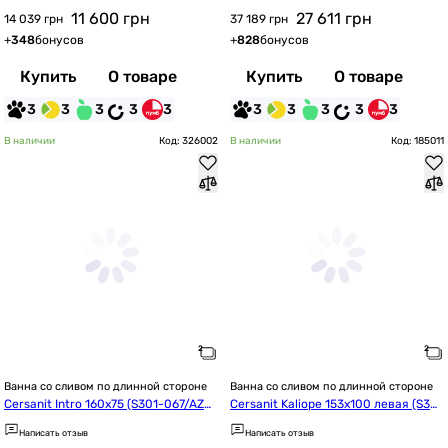
11 600
грн
27 611
грн
14 039 грн
37 189 грн
+
348
бонусов
+
828
бонусов
Купить
О товаре
Купить
О товаре
3
3
3
3
3
3
3
3
3
3
В наличии
Код: 326002
В наличии
Код: 185011
Ванна со сливом по длинной стороне
Ванна со сливом по длинной стороне
Cersanit Intro 160x75 (S301-067/AZB
Cersanit Kaliope 153x100 левая (S301
R1000030036)
-024/AZBA1000210040)
Написать отзыв
Написать отзыв