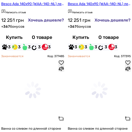
Besco Ada 140x90 (WAA-140-NL) лев
Besco Ada 140x90 (WAA-140-NL) лев
ая
ая, без отв. под ручки
Написать отзыв
Написать отзыв
12 251
грн
12 251
грн
Хочешь дешевле?
Хочешь дешевле?
+
367
бонусов
+
367
бонусов
Купить
О товаре
Купить
О товаре
3
3
3
3
3
3
3
3
3
3
Заканчивается
Код: 377485
Заканчивается
Код: 377395
Ванна со сливом по длинной стороне
Ванна со сливом по длинной стороне