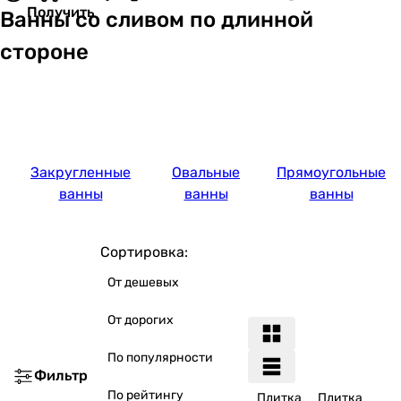
Получить
Ванны со сливом по длинной
стороне
Закругленные
Овальные
Прямоугольные
ванны
ванны
ванны
Сортировка:
От дешевых
От дорогих
По популярности
Фильтр
По рейтингу
Плитка
Плитка