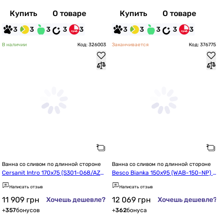
Купить
О товаре
Купить
О товаре
3
3
3
3
3
3
3
3
3
3
В наличии
Код: 326003
Заканчивается
Код: 376775
Ванна со сливом по длинной стороне
Ванна со сливом по длинной стороне
Cersanit Intro 170x75 (S301-068/AZB
Besco Bianka 150x95 (WAB-150-NP) п
R1000040036)
равая
Написать отзыв
Написать отзыв
11 909
грн
12 069
грн
Хочешь дешевле?
Хочешь дешевле?
+
357
бонусов
+
362
бонуса