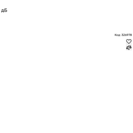
 дБ
Код: 326978