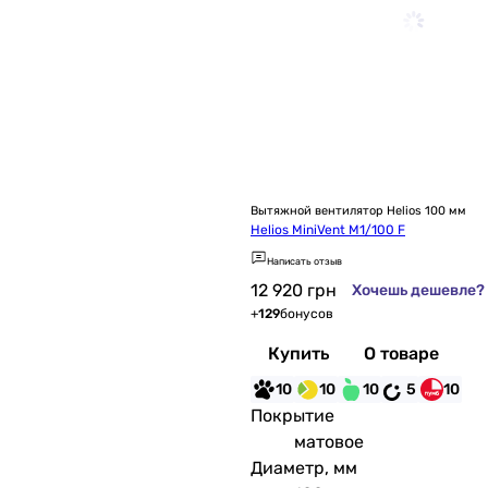
Вытяжной вентилятор Helios 100 мм
Helios MiniVent M1/100 F
Написать отзыв
12 920
грн
Хочешь дешевле?
+
129
бонусов
Купить
О товаре
10
10
10
5
10
Покрытие
матовое
Диаметр, мм