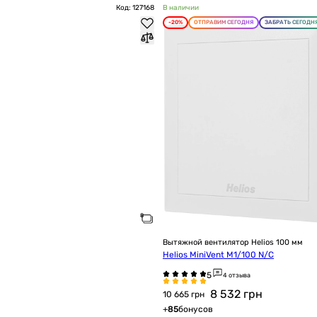
Код: 127168
В наличии
-20%
ОТПРАВИМ СЕГОДНЯ
ЗАБРАТЬ СЕГОДН
Вытяжной вентилятор Helios 100 мм
Helios MiniVent M1/100 N/C
4 отзыва
8 532
грн
10 665 грн
+
85
бонусов