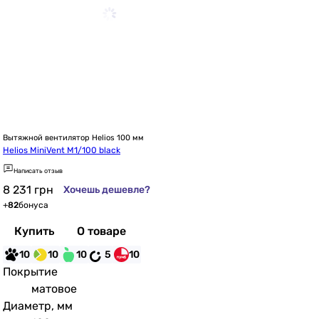
Вытяжной вентилятор Helios 100 мм
Helios MiniVent M1/100 black
Написать отзыв
8 231
грн
Хочешь дешевле?
+
82
бонуса
Купить
О товаре
10
10
10
5
10
Покрытие
матовое
Диаметр, мм