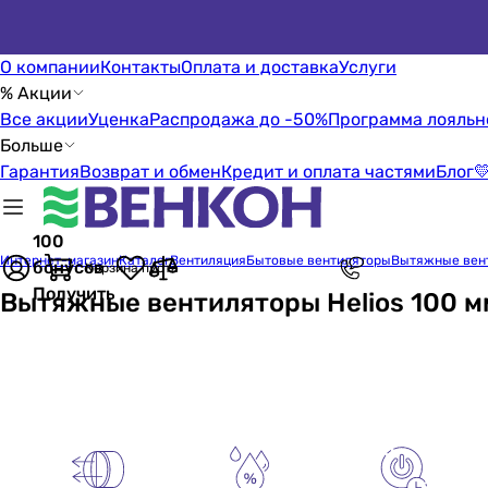
О компании
Контакты
Оплата и доставка
Услуги
% Акции
Все акции
Уценка
Распродажа до -50%
Программа лояльн
Больше
Гарантия
Возврат и обмен
Кредит и оплата частями
Блог

100
Интернет-магазин
Каталог
Вентиляция
Бытовые вентиляторы
Вытяжные вен
бонусов
Корзина пуста
Получить
Вытяжные вентиляторы Helios 100 м