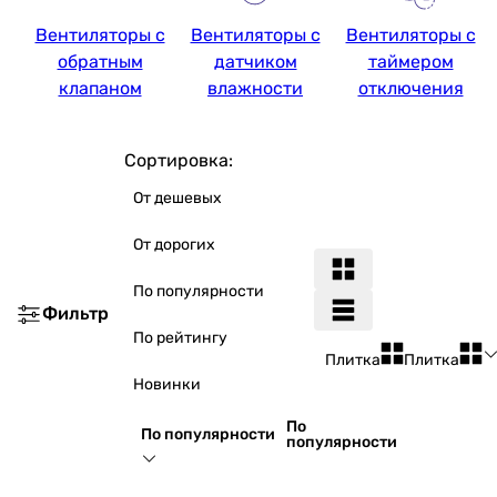
Вентиляторы с
Вентиляторы с
Вентиляторы с
обратным
датчиком
таймером
клапаном
влажности
отключения
Сортировка:
От дешевых
От дорогих
По популярности
Фильтр
По рейтингу
Плитка
Плитка
Новинки
По
По популярности
популярности