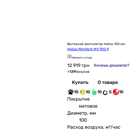
Вытяжной вентилятор Helios 100 мм
Helios MiniVent M1/100 P
Написать отзыв
12 919
грн
Хочешь дешевле?
+
129
бонусов
Купить
О товаре
10
10
10
5
10
Покрытие
матовое
Диаметр, мм
100
Расход воздуха, м³/час