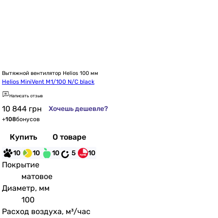
Вытяжной вентилятор Helios 100 мм
Helios MiniVent M1/100 N/C black
Написать отзыв
10 844
грн
Хочешь дешевле?
+
108
бонусов
Купить
О товаре
10
10
10
5
10
Покрытие
матовое
Диаметр, мм
100
Расход воздуха, м³/час