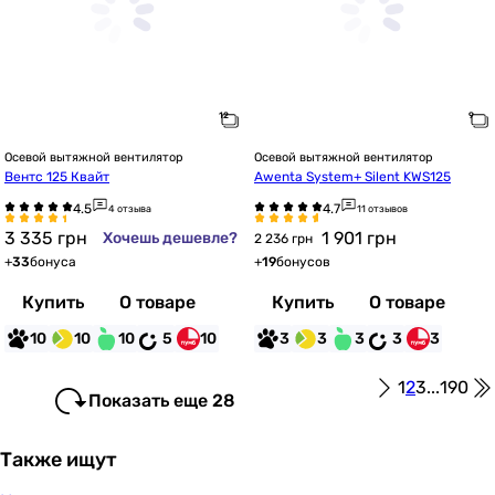
Осевой вытяжной вентилятор
Осевой вытяжной вентилятор
Вентс 125 Квайт
Awenta System+ Silent KWS125
4 отзыва
11 отзывов
3 335
грн
1 901
грн
Хочешь дешевле?
2 236 грн
+
33
бонуса
+
19
бонусов
Купить
О товаре
Купить
О товаре
10
10
10
5
10
3
3
3
3
3
1
2
3
...
190
Показать еще 28
Также ищут