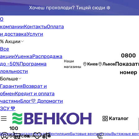
Хочеш прохолоди? Тицяй сюди ❄️
О
компании
Контакты
Оплата
и доставка
Услуги
% Акции
Все
0800
акции
Уценка
Распродажа
Наши
Показат
до -50%
Программа
Киев
Львов
магазины
лояльности
номер
Больше
Гарантия
Возврат и
обмен
Кредит и оплата
частями
Блог
💛 Допомогти
ЗСУ 💙
Каталог
100
Интернет-магазин
Каталог
Вентиляция
Бытовые вентиляторы
Вытяжные вен
бонусов
Корзина пуста