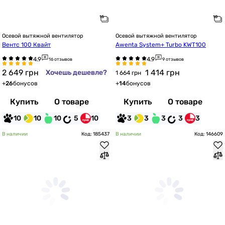
Осевой вытяжной вентилятор
Осевой вытяжной вентилятор
Вентс 100 Квайт
Awenta System+ Turbo KWT100
16 отзывов
9 отзывов
2 649
грн
1 414
грн
Хочешь дешевле?
1 664 грн
+
26
бонусов
+
14
бонусов
Купить
О товаре
Купить
О товаре
10
10
10
5
10
3
3
3
3
3
В наличии
Код: 185437
В наличии
Код: 146609