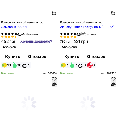
Осевой вытяжной вентилятор
Осевой вытяжной вентилятор
Домовент 100 С1
AirRoxy Planet Energy 80 S (01-053)
13 отзывов
5 отзывов
462
грн
621
грн
Хочешь дешевле?
730 грн
+
4
бонуса
+
6
бонусов
Купить
О товаре
Купить
О товаре
10
10
5
3
3
3
3
В наличии
Код: 380476
В наличии
Код: 204302