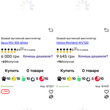
Осевой вытяжной вентилятор
Осевой вытяжной вентилятор
Sava MS-100 White
Helios MiniVent M1/120
19 отзывов
8 отзывов
6 000
грн
9 645
грн
Хочешь дешевле?
Хочешь дешевле?
+
60
бонусов
+
96
бонусов
Купить
О товаре
Купить
О товаре
10
10
10
5
10
10
10
10
5
10
В наличии
Код: 127221
В наличии
Код: 127437
-14%