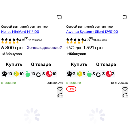
Осевой вытяжной вентилятор
Осевой вытяжной вентилятор
Helios MiniVent M1/100
Awenta System+ Silent KWS100
16 отзывов
18 отзывов
6 800
грн
1 591
грн
Хочешь дешевле?
1 872 грн
+
68
бонусов
+
15
бонусов
Купить
О товаре
Купить
О товаре
10
10
10
5
10
3
3
3
3
3
В наличии
Код: 204294
В наличии
Код: 290376
-14%