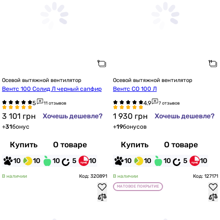
Осевой вытяжной вентилятор
Осевой вытяжной вентилятор
Вентс 100 Солид Л черный сапфир
Вентс СО 100 Л
11 отзывов
7 отзывов
3 101
грн
1 930
грн
Хочешь дешевле?
Хочешь дешевле?
+
31
бонус
+
19
бонусов
Купить
О товаре
Купить
О товаре
10
10
10
5
10
10
10
10
5
10
В наличии
Код: 320891
В наличии
Код: 127171
МАТОВОЕ ПОКРЫТИЕ