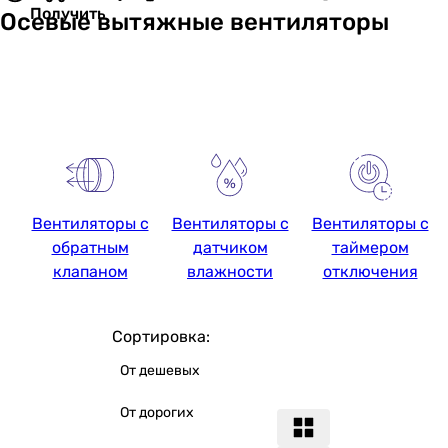
Получить
Осевые вытяжные вентиляторы
Вентиляторы с
Вентиляторы с
Вентиляторы с
обратным
датчиком
таймером
клапаном
влажности
отключения
Сортировка:
От дешевых
От дорогих