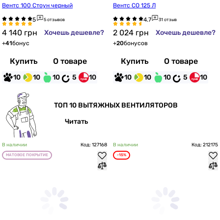
Вентс 100 Стоун черный
Вентс СО 125 Л
5 отзывов
31 отзыв
4 140
грн
2 024
грн
Хочешь дешевле?
Хочешь дешевле?
+
41
бонус
+
20
бонусов
Купить
О товаре
Купить
О товаре
10
10
10
5
10
10
10
10
5
10
ТОП 10 ВЫТЯЖНЫХ ВЕНТИЛЯТОРОВ
Читать
В наличии
Код: 127168
В наличии
Код: 212175
МАТОВОЕ ПОКРЫТИЕ
-15%