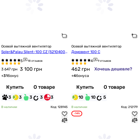
Осевой вытяжной вентилятор
Осевой вытяжной вентилятор
Soler&Palau Silent-100 CZ (52104007
Домовент 100 С
00)
18 отзывов
9 отзывов
3 100
грн
462
грн
Хочешь дешевле?
3 647 грн
+
31
бонус
+
4
бонуса
Купить
О товаре
Купить
О товаре
3
3
3
3
3
10
10
5
В наличии
Код: 128145
В наличии
Код: 212179
-14%