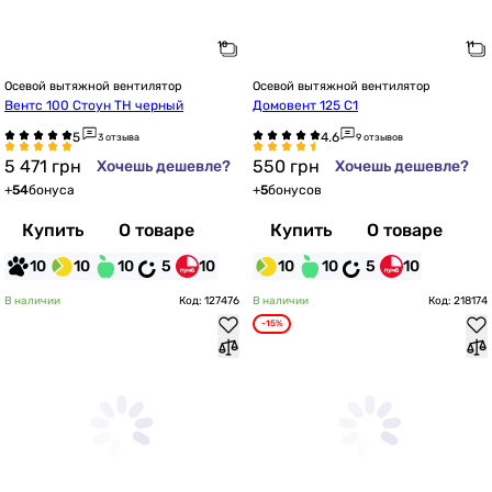
Осевой вытяжной вентилятор
Осевой вытяжной вентилятор
Вентс 100 Стоун ТН черный
Домовент 125 С1
3 отзыва
9 отзывов
5 471
грн
550
грн
Хочешь дешевле?
Хочешь дешевле?
+
54
бонуса
+
5
бонусов
Купить
О товаре
Купить
О товаре
10
10
10
5
10
10
10
5
10
В наличии
Код: 127476
В наличии
Код: 218174
-15%