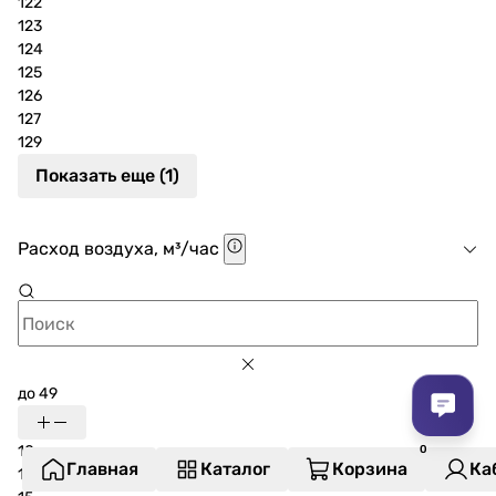
122
123
124
125
126
127
129
Показать еще (1)
Расход воздуха, м³/час
до 49
10
Главная
Каталог
Корзина
Ка
11.7