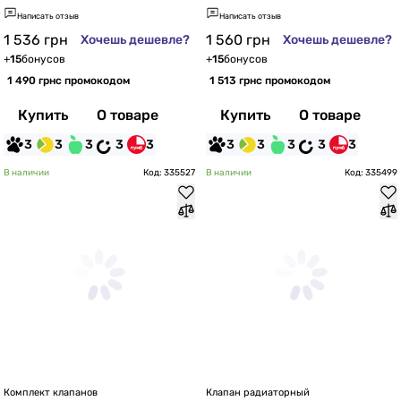
3G0013)
Написать отзыв
Написать отзыв
1 536
грн
1 560
грн
Хочешь дешевле?
Хочешь дешевле?
+
15
бонусов
+
15
бонусов
1 490 грн
с промокодом
1 513 грн
с промокодом
Купить
О товаре
Купить
О товаре
3
3
3
3
3
3
3
3
3
3
В наличии
Код: 335527
В наличии
Код: 335499
Комплект клапанов
Клапан радиаторный