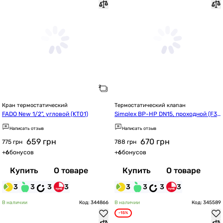
Кран термостатический
Термостатический клапан
FADO New 1/2", угловой (KT01)
Simplex ВР-НР DN15, проходной (F34
001)
Написать отзыв
Написать отзыв
659
грн
670
грн
775 грн
788 грн
+
6
бонусов
+
6
бонусов
Купить
О товаре
Купить
О товаре
3
3
3
3
3
3
3
3
В наличии
Код: 344866
В наличии
Код: 345589
-15%