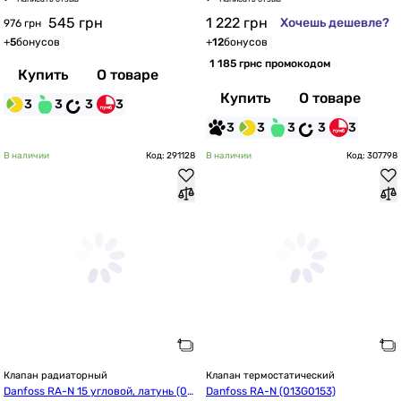
545
грн
1 222
грн
Хочешь дешевле?
976 грн
+
5
бонусов
+
12
бонусов
1 185 грн
с промокодом
Купить
О товаре
Купить
О товаре
3
3
3
3
3
3
3
3
3
В наличии
Код: 291128
В наличии
Код: 307798
Клапан радиаторный
Клапан термостатический
Danfoss RA-N 15 угловой, латунь (01
Danfoss RA-N (013G0153)