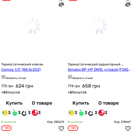
Термостатический клапан
Термостатический радиаторный 
клапан
Comisa 1/2" (88.16.002)
Simplex ВР-НР DN15, угловой (F3400
4)
Написать отзыв
Написать отзыв
624
грн
658
грн
773 грн
774 грн
+
6
бонусов
+
6
бонусов
Купить
О товаре
Купить
О товаре
3
3
3
3
3
3
3
3
В наличии
Код: 382672
В наличии
Код: 378447
-14%
-14%