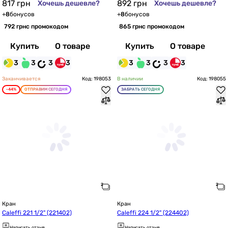
817
грн
892
грн
Хочешь дешевле?
Хочешь дешевле?
+
8
бонусов
+
8
бонусов
792 грн
с промокодом
865 грн
с промокодом
Купить
О товаре
Купить
О товаре
3
3
3
3
3
3
3
3
Заканчивается
Код: 198053
В наличии
Код: 198055
-44%
ОТПРАВИМ СЕГОДНЯ
ЗАБРАТЬ СЕГОДНЯ
Кран
Кран
Caleffi 221 1/2" (221402)
Caleffi 224 1/2" (224402)
Написать отзыв
Написать отзыв