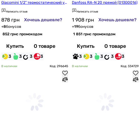
Giacomini 1/2" термостатический уг
Danfoss RA-N 20 прямой (013G0016)
ловой (R421KX013)
Написать отзыв
Написать отзыв
878
грн
1 908
грн
Хочешь дешевле?
Хочешь дешевле?
+
8
бонусов
+
19
бонусов
852 грн
с промокодом
1 851 грн
с промокодом
Купить
О товаре
Купить
О товаре
3
3
3
3
3
3
3
3
3
В наличии
Код: 296645
В наличии
Код: 334729