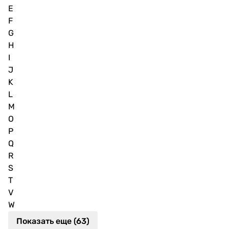
E
F
G
H
I
J
K
L
M
O
P
Q
R
S
T
V
W
Показать еще (63)