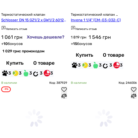
Термостатический клапан
Термостатический клапан 
трехходовой
Schlosser DN 15 GZ1/2 x GW1/2 60120
Invena 1 1/4" (CM-03-032-C)
0004
Написать отзыв
Написать отзыв
1 061
грн
1 546
грн
Хочешь дешевле?
1 819 грн
+
10
бонусов
+
15
бонусов
1 029 грн
с промокодом
Купить
О товаре
Купить
О товаре
3
3
3
3
3
3
3
3
3
3
В наличии
Код: 387929
В наличии
Код: 246006
-9%