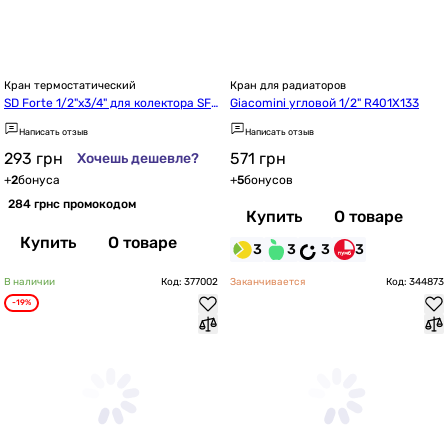
Кран термостатический
Кран для радиаторов
SD Forte 1/2"х3/4" для колектора SFE
Giacomini угловой 1/2" R401X133
009
Написать отзыв
Написать отзыв
293
грн
571
грн
Хочешь дешевле?
+
2
бонуса
+
5
бонусов
284 грн
с промокодом
Купить
О товаре
Купить
О товаре
3
3
3
3
В наличии
Код: 377002
Заканчивается
Код: 344873
-19%