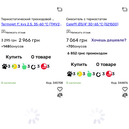
Термостатический трехходовой 
Смеситель с термостатом
смесительный клапан
Termojet 1", kvs 2.5, 35-60 °C (TMV23
Caleffi Ø3/4" 30÷65 °C (521500)
2)
Написать отзыв
Написать отзыв
2 966
грн
7 064
грн
Хочешь дешевле?
3 295 грн
+
148
бонусов
+
70
бонусов
6 852 грн
с промокодом
Купить
О товаре
Купить
О товаре
3
3
3
3
3
3
3
3
3
3
В наличии
Код: 345708
В наличии
Код: 344876