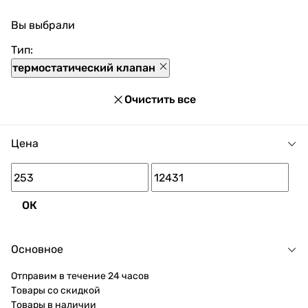
клапана можно выгодно приобрести с доставкой по
Вы выбрали
Украине. При покупке Термостатические клапана в
нашем магазине доступны разнообразные способы
Тип:
оплаты, покупка в кредит и множество акций и
термостатический клапан
скидок для каждого покупателя.
Очистить все
Цена
ОК
Основное
Отправим в течение 24 часов
Товары со скидкой
Товары в наличии