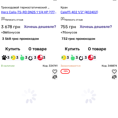
Трехходовой термостатический 
Кран
клапан
Herz Calis-TS-RD DN25 1 1/4 НР (1776
Caleffi 402 1/2" (402402)
140)
Написать отзыв
Написать отзыв
3 678
грн
755
грн
Хочешь дешевле?
Хочешь дешевле?
+
36
бонусов
+
7
бонусов
3 568 грн
с промокодом
732 грн
с промокодом
Купить
О товаре
Купить
О товаре
3
3
3
3
3
3
3
3
3
В наличии
Код: 334741
Заканчивается
Код: 348874
-15%