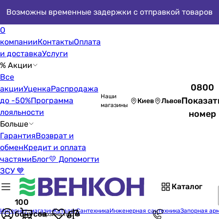
Возможны временные задержки с отправкой товаров
О
компании
Контакты
Оплата
и доставка
Услуги
% Акции
Все
0800
акции
Уценка
Распродажа
Наши
Показат
до -50%
Программа
Киев
Львов
магазины
лояльности
номер
Больше
Гарантия
Возврат и
обмен
Кредит и оплата
частями
Блог
💛 Допомогти
ЗСУ 💙
Каталог
100
Интернет-магазин
Каталог
Сантехника
Инженерная сантехника
Запорная ар
бонусов
Корзина пуста