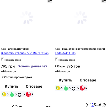
Кран для радиаторов
Кран радиаторный термостатический
Giacomini угловой 1/2" R401PX233
Fado 3/4" KT03
Написать отзыв
Написать отзыв
795
грн
776
грн
Хочешь дешевле?
913 грн
+
7
бонусов
+
7
бонусов
771 грн
с промокодом
Купить
О товаре
Купить
О товаре
3
3
3
3
3
3
3
3
1
2
3
...
6