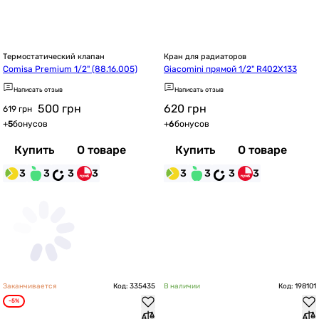
Термостатический клапан
Кран для радиаторов
Comisa Premium 1/2" (88.16.005)
Giacomini прямой 1/2" R402X133
Написать отзыв
Написать отзыв
500
грн
620
грн
619 грн
+
5
бонусов
+
6
бонусов
Купить
О товаре
Купить
О товаре
3
3
3
3
3
3
3
3
Заканчивается
Код: 335435
В наличии
Код: 198101
-5%