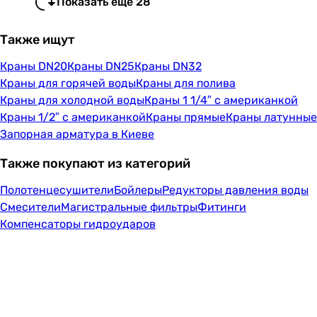
Показать еще 28
Также ищут
Краны DN20
Краны DN25
Краны DN32
Краны для горячей воды
Краны для полива
Краны для холодной воды
Краны 1 1/4″ с американкой
Краны 1/2″ с американкой
Краны прямые
Краны латунные
Запорная арматура в Киеве
Также покупают из категорий
Полотенцесушители
Бойлеры
Редукторы давления воды
Смесители
Магистральные фильтры
Фитинги
Компенсаторы гидроударов