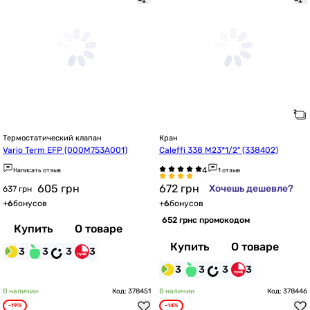
Термостатический клапан
Кран
Vario Term EFP (000M753A001)
Caleffi 338 М23*1/2" (338402)
Написать отзыв
1 отзыв
605
грн
672
грн
Хочешь дешевле?
637 грн
+
6
бонусов
+
6
бонусов
652 грн
с промокодом
Купить
О товаре
Купить
О товаре
3
3
3
3
3
3
3
3
В наличии
Код: 378451
В наличии
Код: 378446
-19%
-14%