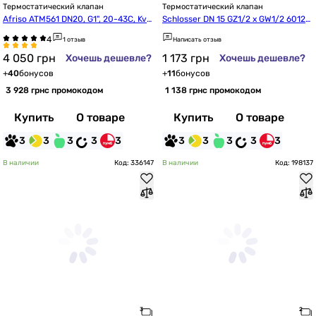
Термостатический клапан
Термостатический клапан
Afriso ATM561 DN20, G1", 20-43C, Kvs
Schlosser DN 15 GZ1/2 x GW1/2 60120
 2,5 (1256110)
0003
1 отзыв
Написать отзыв
4 050
грн
1 173
грн
Хочешь дешевле?
Хочешь дешевле?
+
40
бонусов
+
11
бонусов
3 928 грн
с промокодом
1 138 грн
с промокодом
Купить
О товаре
Купить
О товаре
3
3
3
3
3
3
3
3
3
3
В наличии
Код: 336147
В наличии
Код: 198137