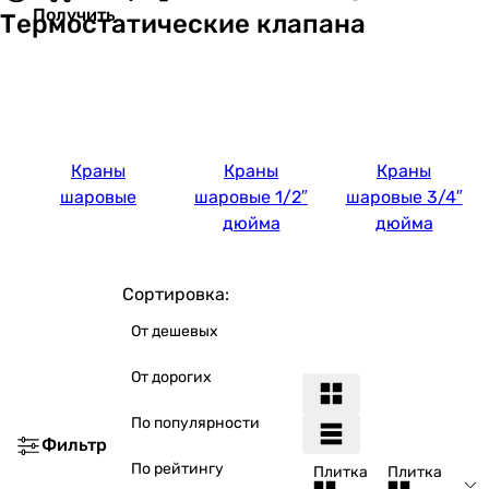
Получить
Термостатические клапана
Краны
Краны
Краны
шаровые
шаровые 1/2″
шаровые 3/4″
дюйма
дюйма
Сортировка:
От дешевых
От дорогих
По популярности
Фильтр
По рейтингу
Плитка
Плитка