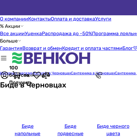
О компании
Контакты
Оплата и доставка
Услуги
% Акции
Все акции
Уценка
Распродажа до -50%
Программа лояльн
Больше
Гарантия
Возврат и обмен
Кредит и оплата частями
Блог

100
Интернет-магазин
Каталог в Черновцах
Сантехника в Черновцах
Сантехника 
бонусов
Корзина пуста
Получить
Биде в Черновцах
Биде
Биде
Биде черного
напольные
подвесные
цвета