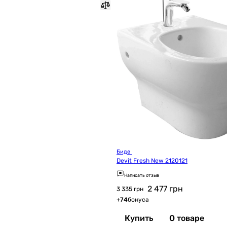
Биде 
Devit Fresh New 2120121
Написать отзыв
2 477
грн
3 335 грн
+
74
бонуса
Купить
О товаре