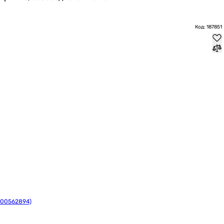
Код: 187851
000562894)