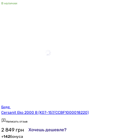
В наличии
Биде 
Cersanit Eko 2000 B (K07-157/CCBF1000018220)
Написать отзыв
2 849
грн
Хочешь дешевле?
+
142
бонуса