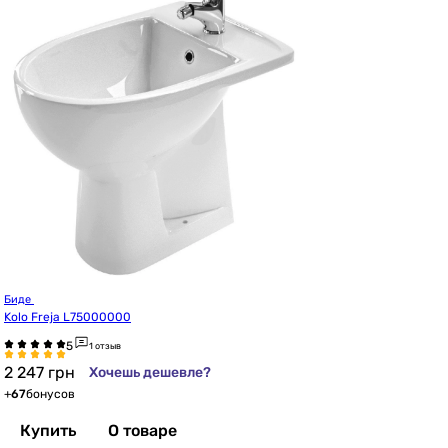
Биде 
Kolo Freja L75000000
1 отзыв
2 247
грн
Хочешь дешевле?
+
67
бонусов
Купить
О товаре