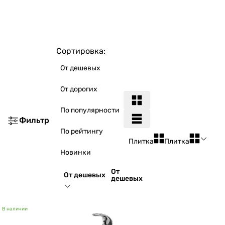
Сортировка:
От дешевых
От дорогих
По популярности
Фильтр
По рейтингу
Плитка
Плитка
Новинки
От
От дешевых
дешевых
В наличии