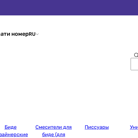
ати номер
RU
Биде
Смесители для
Писсуары
Ун
зайнерские
биде (для