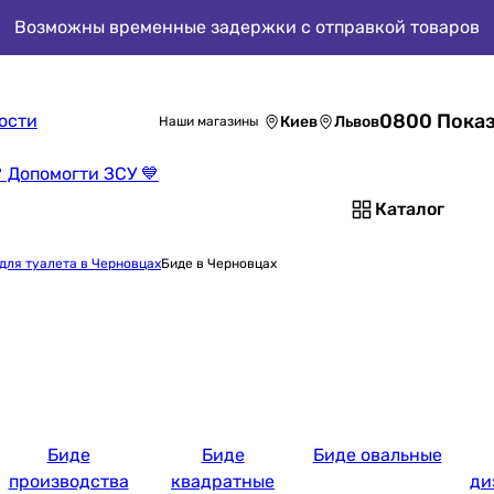
Возможны временные задержки с отправкой товаров
0800 Показ
ости
Киев
Львов
Наши магазины
 Допомогти ЗСУ 💙
Каталог
для туалета в Черновцах
Биде в Черновцах
Биде
Биде
Биде овальные
производства
квадратные
ди