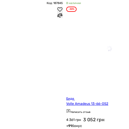
Код: 187845
В наличии
-30%
Биде 
Volle Amadeus 13-66-052
Написать отзыв
3 052
грн
4 361 грн
+
91
бонус