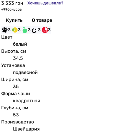
3 333
грн
Хочешь дешевле?
+
99
бонусов
Купить
О товаре
3
3
3
3
3
Цвет
белый
Высота, см
34,5
Установка
подвесной
Ширина, см
35
Форма чаши
квадратная
Глубина, см
53
Производство
Швейцария