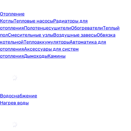
Отопление
Котлы
Тепловые насосы
Радиаторы для
отопления
Полотенцесушители
Обогреватели
Теплый
пол
Смесительные узлы
Воздушные завесы
Обвязка
котельной
Теплоаккумуляторы
Автоматика для
отопления
Аксессуары для систем
отопления
Дымоходы
Камины
Водоснабжение
Нагрев воды