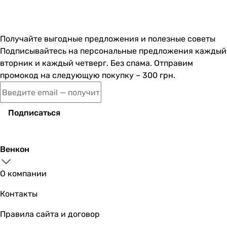
Проскуровского подполья, 203, г. Хмельницкий
Отделение №37 (до 30 кг на одно место): ул.
Зализняка, 4/2, г. Хмельницкий
Получайте выгодные предложения и полезные советы
Отделение №1: ул. Трудовая, 5/4 (за заправкой
Подписывайтесь на персональные предложения каждый
УКРНАФТА), г. Хмельницкий
вторник и каждый четверг. Без спама. Отправим
Отделение №4 (до 30 кг на одно место): проспект
промокод на следующую покупку – 300 грн.
Мира, 76, г. Хмельницкий
Отделение №22 (до 30 кг на одно место): ул.
Шевченко, 11, г. Хмельницкий
Подписаться
Венкон
О компании
Контакты
Правила сайта и договор