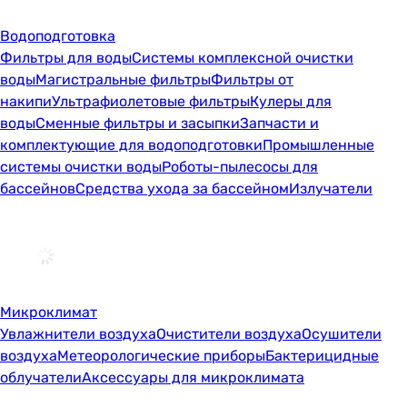
Водоподготовка
Фильтры для воды
Системы комплексной очистки
воды
Магистральные фильтры
Фильтры от
накипи
Ультрафиолетовые фильтры
Кулеры для
воды
Сменные фильтры и засыпки
Запчасти и
комплектующие для водоподготовки
Промышленные
системы очистки воды
Роботы-пылесосы для
бассейнов
Средства ухода за бассейном
Излучатели
Микроклимат
Увлажнители воздуха
Очистители воздуха
Осушители
воздуха
Метеорологические приборы
Бактерицидные
облучатели
Аксессуары для микроклимата