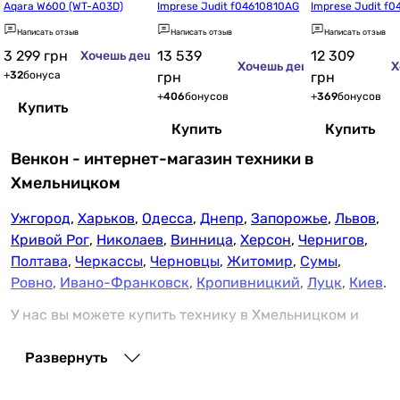
радиатора отопления
Aqara W600 (WT-A03D)
Imprese Judit f04610810AG
Imprese Judit f
Написать отзыв
Написать отзыв
Написать отзыв
3 299
грн
13 539
12 309
Хочешь дешевле?
Хочешь дешевле?
Х
+
32
бонуса
грн
грн
+
406
бонусов
+
369
бонусов
Купить
Купить
Купить
Венкон - интернет-магазин техники в
Хмельницком
Ужгород
,
Харьков
,
Одесса
,
Днепр
,
Запорожье
,
Львов
,
Кривой Рог
,
Николаев
,
Винница
,
Херсон
,
Чернигов
,
Полтава
,
Черкассы
,
Черновцы
,
Житомир
,
Сумы
,
Ровно
,
Ивано-Франковск
,
Кропивницкий
,
Луцк
,
Киев
.
У нас вы можете купить технику в Хмельницком и
забрать самовывозом в отделениях перевозчика по
адресу:
Развернуть
Отделение №39 (до 30 кг на одно место): ул.