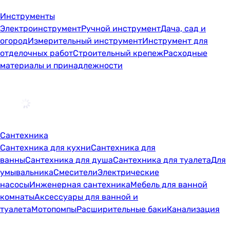
Инструменты
Электроинструмент
Ручной инструмент
Дача, сад и
огород
Измерительный инструмент
Инструмент для
отделочных работ
Строительный крепеж
Расходные
материалы и принадлежности
Сантехника
Сантехника для кухни
Сантехника для
ванны
Сантехника для душа
Сантехника для туалета
Для
умывальника
Смесители
Электрические
насосы
Инженерная сантехника
Мебель для ванной
комнаты
Аксессуары для ванной и
туалета
Мотопомпы
Расширительные баки
Канализация