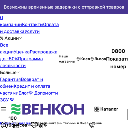
Возможны временные задержки с отправкой товаров
О
компании
Контакты
Оплата
и доставка
Услуги
% Акции
Все
0800
акции
Уценка
Распродажа
Наши
Показат
до -50%
Программа
Киев
Львов
магазины
лояльности
номер
Больше
Гарантия
Возврат и
обмен
Кредит и оплата
частями
Блог
💛 Допомогти
ЗСУ 💙
Каталог
100
Интернет-магазин
Интернет-магазин техники в Хмельницком
бонусов
Корзина пуста