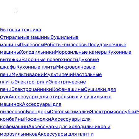
Бытовая техника
Стиральные машины
Сушильные
машины
Пылесосы
Роботы-пылесосы
Посудомоечные
машины
Холодильники
Морозильные камеры
Кухонные
вытяжки
Варочные поверхности
Духовые
шкафы
Кухонные плиты
Микроволновые
печи
Мультиварки
Мультипечи
Настольные
плиты
Электрогрили
Электрические
печи
Электрочайники
Кофемашины
Сушилки для
рук
Аксессуары для стиральных и сушильных
машинок
Аксессуары для
пылесосов
Блендеры
Соковыжималки
Электромясорубки
комбайны
Кофемолки
Аксессуары для
кофемашин
Аксессуары для холодильников и
морозильников
Аксессуары для плит и