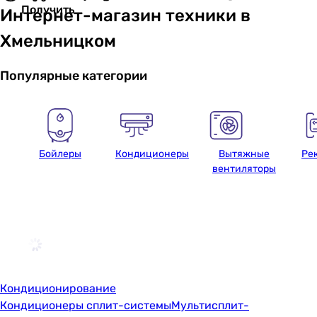
Получить
Интернет-магазин техники в
Хмельницком
Популярные категории
Бойлеры
Кондиционеры
Вытяжные
Ре
вентиляторы
Кондиционирование
Кондиционеры сплит-системы
Мультисплит-