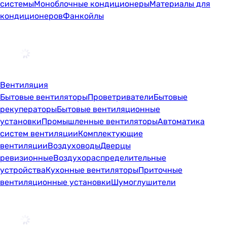
системы
Моноблочные кондиционеры
Материалы для
кондиционеров
Фанкойлы
Вентиляция
Бытовые вентиляторы
Проветриватели
Бытовые
рекуператоры
Бытовые вентиляционные
установки
Промышленные вентиляторы
Автоматика
систем вентиляции
Комплектующие
вентиляции
Воздуховоды
Дверцы
ревизионные
Воздухораспределительные
устройства
Кухонные вентиляторы
Приточные
вентиляционные установки
Шумоглушители