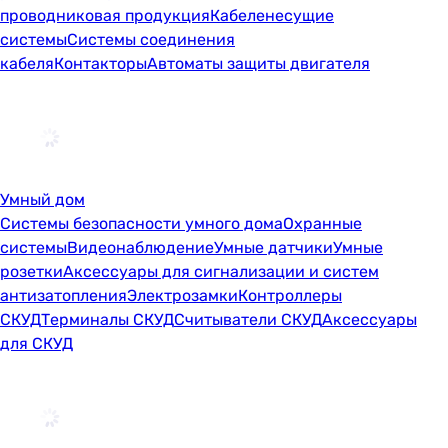
проводниковая продукция
Кабеленесущие
системы
Системы соединения
кабеля
Контакторы
Автоматы защиты двигателя
Умный дом
Системы безопасности умного дома
Охранные
системы
Видеонаблюдение
Умные датчики
Умные
розетки
Аксессуары для сигнализации и систем
антизатопления
Электрозамки
Контроллеры
СКУД
Терминалы СКУД
Считыватели СКУД
Аксессуары
для СКУД