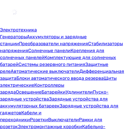
Электротехника
Генераторы
Аккумуляторы и зарядные
станции
Преобразователи напряжения
Стабилизаторы
напряжения
Солнечные панели
Крепления для
солнечных панелей
Комплектующие для солнечных
батарей
Системы резервного питания
Защитные
реле
Автоматические выключатели
Дифференциальная
защита
Блоки автоматического ввода резерва
Щиты
электрические
Контроллеры
заряда
Освещение
Батарейки
Удлинители
Пуско-
зарядные устройства
Зарядные устройства для
аккумуляторных батареек
Зарядные устройства для
гаджетов
Кабели и
переходники
Розетки
Выключатели
Рамки для
розеток
Электромонтажные коробки
Кабельно-