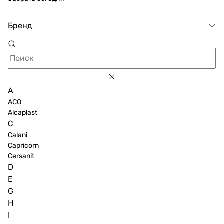
Бренд
A
ACO
Alcaplast
C
Calani
Capricorn
Cersanit
D
E
G
H
I