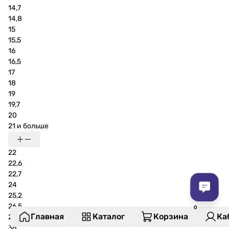
14,7
14,8
15
15,5
16
16,5
17
18
19
19,7
20
21 и больше
22
22,6
22,7
24
25,2
26,5
Главная
Каталог
Корзина
Ка
27
36