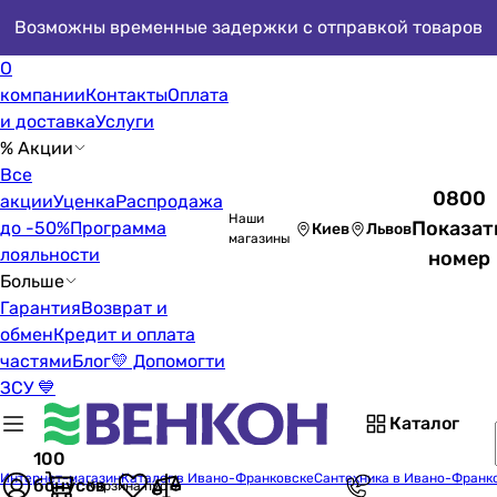
Возможны временные задержки с отправкой товаров
О
компании
Контакты
Оплата
и доставка
Услуги
% Акции
Все
0800
акции
Уценка
Распродажа
Наши
Показат
до -50%
Программа
Киев
Львов
магазины
лояльности
номер
Больше
Гарантия
Возврат и
обмен
Кредит и оплата
частями
Блог
💛 Допомогти
ЗСУ 💙
Каталог
100
Интернет-магазин
Каталог в Ивано-Франковске
Сантехника в Ивано-Франк
бонусов
Корзина пуста