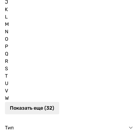
J
K
L
M
N
O
P
Q
R
S
T
U
V
W
Показать еще (32)
Тип