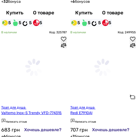
+
32
бонуса
+
6
бонусов
Купить
О товаре
Купить
О товаре
5
5
5
5
5
5
5
5
В наличии
Код: 325787
В наличии
Код: 249955
Трап для душа 
Трап для душа 
Valtemo Inox-S Trendy VFD-774315
Redi E7910AI
Написать отзыв
Написать отзыв
683
грн
707
грн
Хочешь дешевле?
Хочешь дешевле?
+
6
бонусов
+
7
бонусов