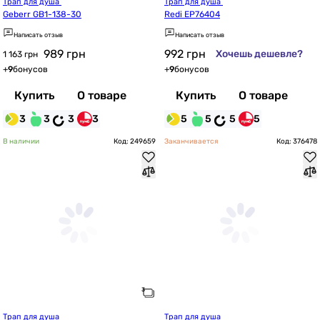
Трап для душа 
Трап для душа 
Geberr GB1-138-30
Redi EP76404
Написать отзыв
Написать отзыв
989
грн
992
грн
Хочешь дешевле?
1 163 грн
+
9
бонусов
+
9
бонусов
Купить
О товаре
Купить
О товаре
3
3
3
3
5
5
5
5
В наличии
Код: 249659
Заканчивается
Код: 376478
Трап для душа 
Трап для душа 