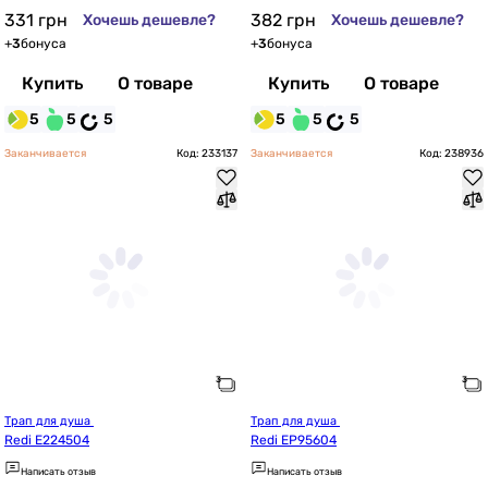
331
грн
382
грн
Хочешь дешевле?
Хочешь дешевле?
+
3
бонуса
+
3
бонуса
Купить
О товаре
Купить
О товаре
5
5
5
5
5
5
Заканчивается
Код: 233137
Заканчивается
Код: 238936
Трап для душа 
Трап для душа 
Redi Е224504
Redi EP95604
Написать отзыв
Написать отзыв