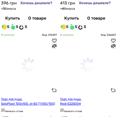
396
грн
413
грн
Хочешь дешевле?
Хочешь дешевле?
+
3
бонуса
+
4
бонуса
Купить
О товаре
Купить
О товаре
5
5
5
5
5
5
В наличии
Код: 376497
В наличии
Код: 236657
Трап для душа 
Трап для душа 
SoloPlast 100x100, d=50 (TV50/100)
Redi E225004
Написать отзыв
Написать отзыв