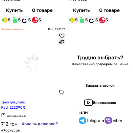
Купить
О товаре
Купить
О товаре
5
5
5
5
5
5
5
5
Заканчивается
Код: 241657
Трудно выбрать?
Качественно подберем решение
Заказать звонок
Трап для душа 
Видеозвонок
Redi E2209CR
или
Написать отзыв
telegram
viber
712
грн
Хочешь дешевле?
+
7
бонусов