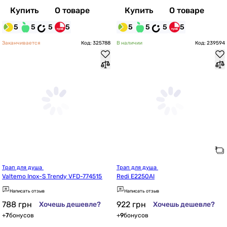
Купить
О товаре
Купить
О товаре
5
5
5
5
5
5
5
5
Заканчивается
Код: 325788
В наличии
Код: 239594
Трап для душа 
Трап для душа 
Valtemo Inox-S Trendy VFD-774515
Redi E2250AI
Написать отзыв
Написать отзыв
788
грн
922
грн
Хочешь дешевле?
Хочешь дешевле?
+
7
бонусов
+
9
бонусов