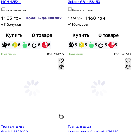
MCH 425XL
Geberr GB1-138-50
Написать отзыв
Написать отзыв
1 105
грн
1 168
грн
Хочешь дешевле?
1 374 грн
+
11
бонусов
+
11
бонусов
Купить
О товаре
Купить
О товаре
5
5
5
5
5
3
3
3
3
3
В наличии
Код: 244279
В наличии
Код: 325513
Трап для душа 
Трап для душа 
Ghidini 652P100
Uponor Aqua Ambient 1136469