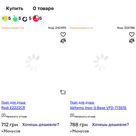
Купить
О товаре
5
5
5
5
Заканчивается
Код: 242495
Заканчивается
Код: 325786
Трап для душа 
Трап для душа 
Redi E2222CR
Valtemo Inox-S Base VFD-773515
Написать отзыв
Написать отзыв
712
грн
788
грн
Хочешь дешевле?
Хочешь дешевле?
+
7
бонусов
+
7
бонусов