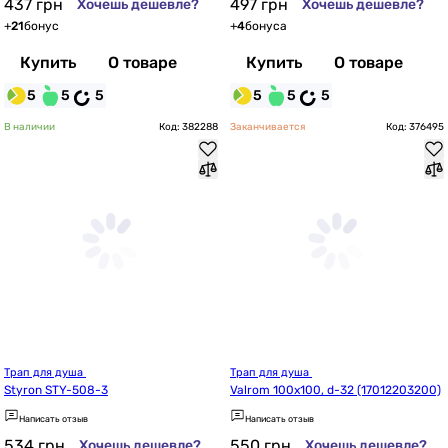
437
грн
497
грн
Хочешь дешевле?
Хочешь дешевле?
+
21
бонус
+
4
бонуса
Купить
О товаре
Купить
О товаре
5
5
5
5
5
5
В наличии
Код: 382288
Заканчивается
Код: 376495
Трап для душа 
Трап для душа 
Styron STY-508-3
Valrom 100x100, d-32 (17012203200)
Написать отзыв
Написать отзыв
534
грн
550
грн
Хочешь дешевле?
Хочешь дешевле?