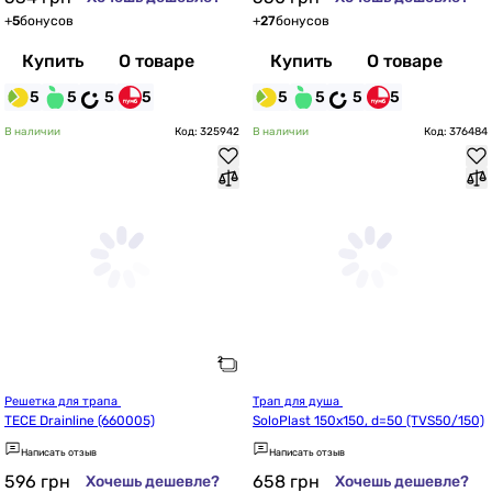
+
5
бонусов
+
27
бонусов
Купить
О товаре
Купить
О товаре
5
5
5
5
5
5
5
5
В наличии
Код: 325942
В наличии
Код: 376484
Решетка для трапа 
Трап для душа 
TECE Drainline (660005)
SoloPlast 150x150, d=50 (TVS50/150)
Написать отзыв
Написать отзыв
596
грн
658
грн
Хочешь дешевле?
Хочешь дешевле?