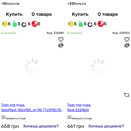
+
5
бонусов
+
32
бонуса
Купить
О товаре
Купить
О товаре
5
5
5
5
5
5
5
5
В наличии
Код: 376489
В наличии
Код: 239593
Трап для душа 
Трап для душа 
SoloPlast 150x150, d=110 (TVS110/15
Redi E2245AI
0)
Написать отзыв
Написать отзыв
658
грн
661
грн
Хочешь дешевле?
Хочешь дешевле?