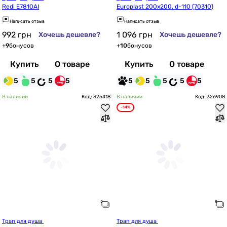
Redi E7810AI
Europlast 200x200, d-110 (70310)
Написать отзыв
Написать отзыв
992
грн
1 096
грн
Хочешь дешевле?
Хочешь дешевле?
+
9
бонусов
+
10
бонусов
Купить
О товаре
Купить
О товаре
5
5
5
5
5
5
5
5
5
В наличии
Код: 325418
В наличии
Код: 326908
-14%
Трап для душа 
Трап для душа 