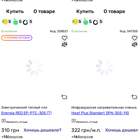
+
15
бонусов
+
15
бонусов
Купить
О товаре
Купить
О товаре
5
5
5
5
5
5
В наличии
Код: 338521
В наличии
Код: 347305
ОТПРАВИМ СЕГОДНЯ
Электрический теплый пол
Инфракрасная нагревательная пленка
Enerpia RED EP-PTC-305 (T)
Heat Plus Standart SPN-305-110
Написать отзыв
Написать отзыв
310
грн
322
грн
/м.п.
Хочешь дешевле?
Хочешь дешевл
+
15
бонусов
+
16
бонусов