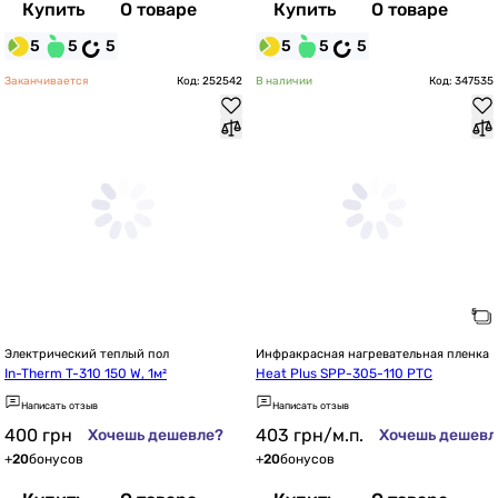
Купить
О товаре
Купить
О товаре
5
5
5
5
5
5
Заканчивается
Код: 252542
В наличии
Код: 347535
Электрический теплый пол
Инфракрасная нагревательная пленка
In-Therm T-310 150 W, 1м²
Heat Plus ЅРР-305-110 РТС
Написать отзыв
Написать отзыв
400
грн
403
грн
/м.п.
Хочешь дешевле?
Хочешь дешевл
+
20
бонусов
+
20
бонусов