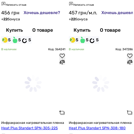
Написать отзыв
Написать отзыв
456
грн
457
грн
/м.п.
Хочешь дешевле?
Хочешь дешевл
+
22
бонуса
+
22
бонуса
Купить
О товаре
Купить
О товаре
5
5
5
5
5
5
В наличии
Код: 364241
В наличии
Код: 347286
Инфракрасная нагревательная пленка
Инфракрасная нагревательная пленка
Heat Plus Standart SPN-305-225
Heat Plus Standart SPN-308-180