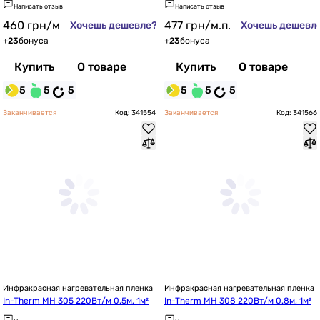
Написать отзыв
Написать отзыв
460
грн
/м
477
грн
/м.п.
Хочешь дешевле?
Хочешь дешевл
+
23
бонуса
+
23
бонуса
Купить
О товаре
Купить
О товаре
5
5
5
5
5
5
Заканчивается
Код: 341554
Заканчивается
Код: 341566
Инфракрасная нагревательная пленка
Инфракрасная нагревательная пленка
In-Therm MH 305 220Вт/м 0.5м, 1м²
In-Therm MH 308 220Вт/м 0.8м, 1м²