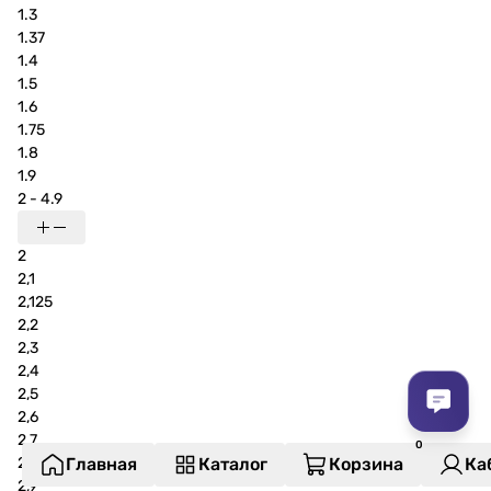
1.3
1.37
1.4
1.5
1.6
1.75
1.8
1.9
2 - 4.9
2
2,1
2,125
2,2
2,3
2,4
2,5
2,6
2,7
2,8
Главная
Каталог
Корзина
Ка
2,9