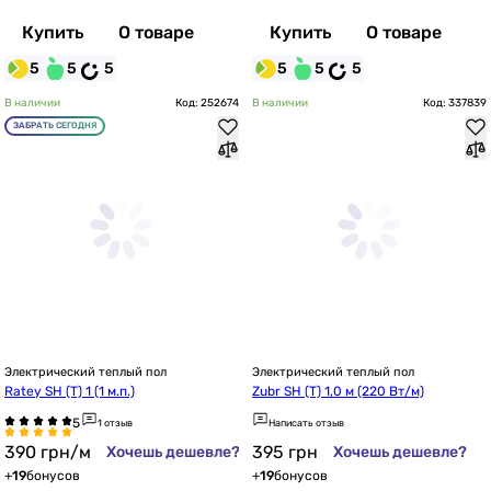
Купить
О товаре
Купить
О товаре
5
5
5
5
5
5
В наличии
Код: 252674
В наличии
Код: 337839
ЗАБРАТЬ СЕГОДНЯ
Электрический теплый пол
Электрический теплый пол
Ratey SH (Т) 1 (1 м.п.)
Zubr SH (T) 1,0 м (220 Вт/м)
1 отзыв
Написать отзыв
390
грн
/м
395
грн
Хочешь дешевле?
Хочешь дешевле?
+
19
бонусов
+
19
бонусов