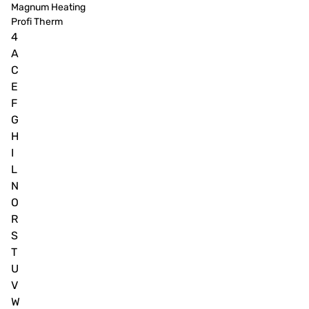
Magnum Heating
Profi Therm
4
A
C
E
F
G
H
I
L
N
O
R
S
T
U
V
W