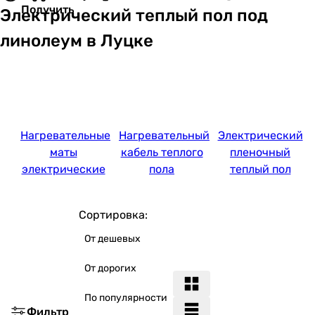
Получить
Электрический теплый пол под
линолеум в Луцке
Нагревательные
Нагревательный
Электрический
маты
кабель теплого
пленочный
электрические
пола
теплый пол
Сортировка:
От дешевых
От дорогих
По популярности
Фильтр