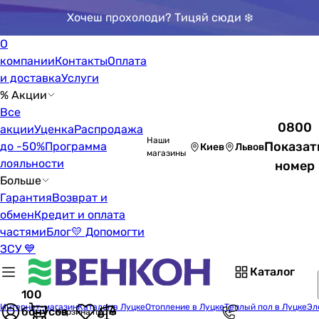
Хочеш прохолоди? Тицяй сюди ❄️
О
компании
Контакты
Оплата
и доставка
Услуги
% Акции
Все
0800
акции
Уценка
Распродажа
Наши
Показат
до -50%
Программа
Киев
Львов
магазины
лояльности
номер
Больше
Гарантия
Возврат и
обмен
Кредит и оплата
частями
Блог
💛 Допомогти
ЗСУ 💙
Каталог
100
Интернет-магазин
Каталог в Луцке
Отопление в Луцке
Теплый пол в Луцке
Эл
бонусов
Корзина пуста