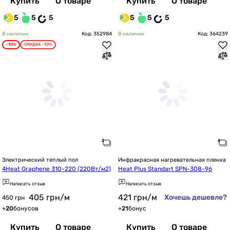
Купить
О товаре
Купить
О товаре
5
5
5
5
5
5
В наличии
Код: 352984
В наличии
Код: 364239
-10%
СКИДКА -10%
Электрический теплый пол
Инфракрасная нагревательная пленка
4Heat Graphene 310-220 (220Вт/м2)
Heat Plus Standart SPN-308-96
Написать отзыв
Написать отзыв
405
грн
/м
421
грн
/м
Хочешь дешевле?
450 грн
+
20
бонусов
+
21
бонус
Купить
О товаре
Купить
О товаре