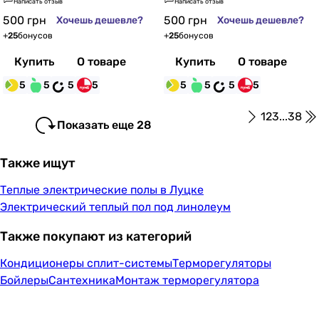
Написать отзыв
Написать отзыв
500
грн
500
грн
Хочешь дешевле?
Хочешь дешевле?
+
25
бонусов
+
25
бонусов
Купить
О товаре
Купить
О товаре
5
5
5
5
5
5
5
5
1
2
3
...
38
Показать еще 28
Также ищут
Теплые электрические полы в Луцке
Электрический теплый пол под линолеум
Также покупают из категорий
Кондиционеры сплит-системы
Терморегуляторы
Бойлеры
Сантехника
Монтаж терморегулятора