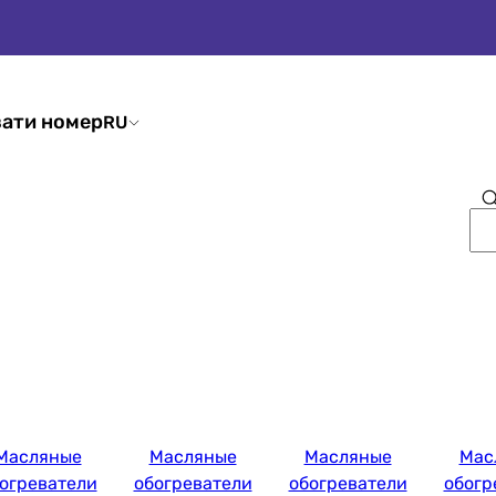
ати номер
RU
Масляные
Масляные
Масляные
Мас
огреватели
обогреватели
обогреватели
обогр