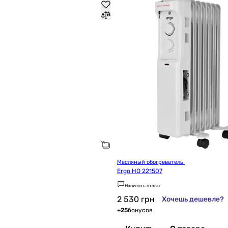
Масляный обогреватель 
Ergo HO 221507
Написать отзыв
2 530
грн
Хочешь дешевле?
+
25
бонусов