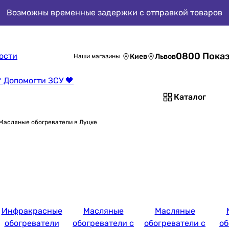
Возможны временные задержки с отправкой товаров
0800 Показ
ости
Киев
Львов
Наши магазины
 Допомогти ЗСУ 💙
Каталог
Масляные обогреватели в Луцке
Инфракрасные
Масляные
Масляные
обогреватели
обогреватели с
обогреватели с
об