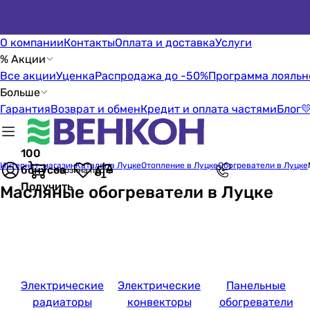
О компании
Контакты
Оплата и доставка
Услуги
% Акции
Все акции
Уценка
Распродажа до -50%
Программа лояльн
Больше
Гарантия
Возврат и обмен
Кредит и оплата частями
Блог

100
Интернет-магазин
Каталог в Луцке
Отопление в Луцке
Обогреватели в Луцке
бонусов
Корзина пуста
Получить
Масляные обогреватели в Луцке
Электрические
Электрические
Панельные
радиаторы
конвекторы
обогреватели