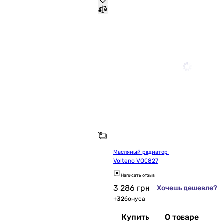
Масляный радиатор 
Volteno VO0827
Написать отзыв
3 286
грн
Хочешь дешевле?
+
32
бонуса
Купить
О товаре