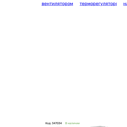
вентилятором
терморегулятором
н
Код: 347034
В наличии