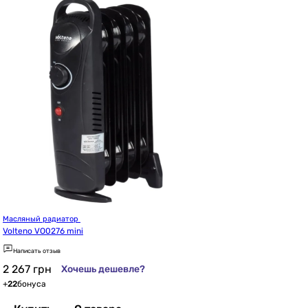
Масляный радиатор 
Volteno VO0276 mini
Написать отзыв
2 267
грн
Хочешь дешевле?
+
22
бонуса