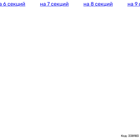
а 6 секций
на 7 секций
на 8 секций
на 9
Код: 338183