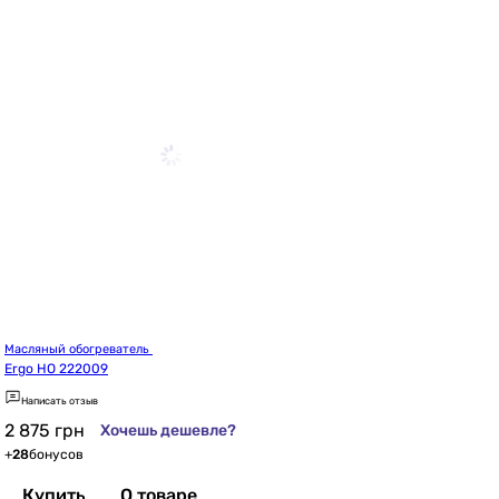
Масляный обогреватель 
Ergo HO 222009
Написать отзыв
2 875
грн
Хочешь дешевле?
+
28
бонусов
Купить
О товаре