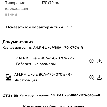
Типоразмер
170x70 см
каркаса для
ванны
EAN
4051343043175
Показать все характеристики
Физические характеристики
Документация
Вес
5 кг
Каркас для ванны AM.PM Like W80A-170-070W-R
Глубина
1700 мм
AM.PM Like W80A-170-070W-R -
Габаритные размеры
Ширина
700 мм
AM.PM Like W80A-170-070W-R -
Высота
100 мм
Инструкция
Цвет
серый
Отзывы
Каркас для ванны AM.PM Like W80A-170-070W-R
Гарантия
Как получить бонусы за отзывы