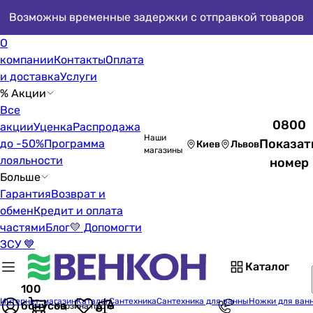
Возможны временные задержки с отправкой товаров
О
компании
Контакты
Оплата
и доставка
Услуги
% Акции
Все
0800
акции
Уценка
Распродажа
Наши
Показат
до -50%
Программа
Киев
Львов
магазины
лояльности
номер
Больше
Гарантия
Возврат и
обмен
Кредит и оплата
частями
Блог
💛 Допомогти
ЗСУ 💙
Каталог
100
Интернет-магазин
Каталог
Сантехника
Сантехника для ванны
Ножки для ван
бонусов
Корзина пуста