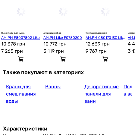
Смеситель для кухни
Душевой набор
Унитаз подвесной
Смеси
AM.PM F8007802 Like
AM.PM Like F0780200
AM.PM C801701SC Like 
AM.
10 378 грн
10 772 грн
с сиденьем микролиф
12 639 грн
4 4
т
7 265
грн
5 119
грн
9 767
грн
3 
Также покупают в категориях
Краны для
Ванны
Декоративные
Подг
смешивания
панели для
в ва
воды
ванн
Характеристики