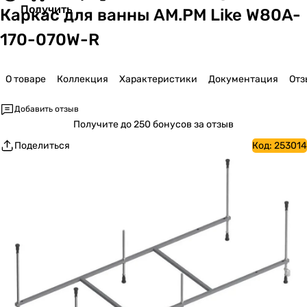
Получить
Каркас для ванны AM.PM Like W80A-
170-070W-R
О товаре
Коллекция
Характеристики
Документация
Отз
Добавить отзыв
Получите
до 250 бонусов за отзыв
Поделиться
Код:
253014