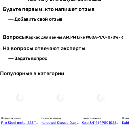
Гарантия
60 мес.
Будьте первым, кто напишет отзыв
Увидели ошибку в описании или характеристиках?
Добавить свой отзыв
Сообщите нам об этом!
Сообщить об ошибке
Вопросы
Каркас для ванны AM.PM Like W80A-170-070W-R
Характеристики, комплектация и фотографии AM.PM Like
На вопросы отвечают эксперты
W80A-170-070W-R носят ознакомительный характер и могут
изменяться производителем без уведомления. Магазин не
Задать вопрос
несет ответственности за изменения, внесенные
производителем.
Популярные в категории
Ножки для ванны
Ножки для ванны
Ножки для ванны
Ножки
Pro Steel metal 225*18
Kaldewei Classic Duo M
Kolo SN14 (PPG010260
Kal
0*155
od.5030 для ванной ш
0)
021