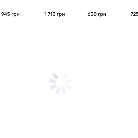
ириной до 90 см (5814
70000000)
945
грн
1 710
грн
630
грн
72