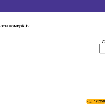
ати номер
RU
Код:
125258