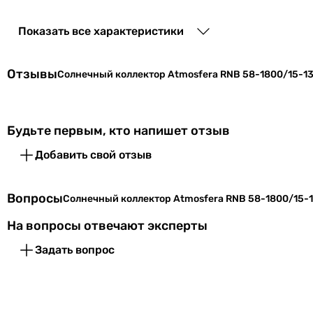
Тип трубок
Показать все характеристики
Площадь абсорбера
Отзывы
Солнечный коллектор Atmosfera RNB 58-1800/15-1
Материал рамы
Комплектация
Будьте первым, кто напишет отзыв
Дополнительно
Добавить свой отзыв
Особенности
Вопросы
Солнечный коллектор Atmosfera RNB 58-1800/15-
Увидели ошибку в описании или характеристиках? Соо
На вопросы отвечают эксперты
Характеристики, комплектация и фотографии Atmosfera RNB
Задать вопрос
ответственности за изменения, внесенные производителем