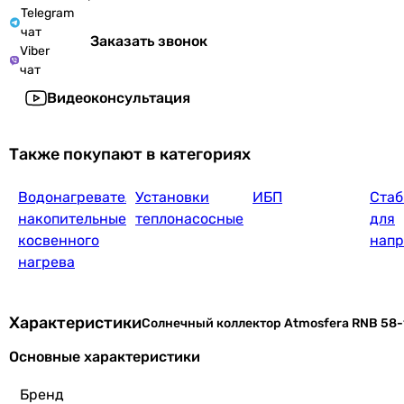
Telegram
чат
Заказать звонок
Viber
чат
Видеоконсультация
Также покупают в категориях
Водонагреватели
Установки
ИБП
Стаб
накопительные
теплонасосные
для
косвенного
нап
нагрева
Характеристики
Солнечный коллектор Atmosfera RNB 58-
Основные характеристики
Бренд