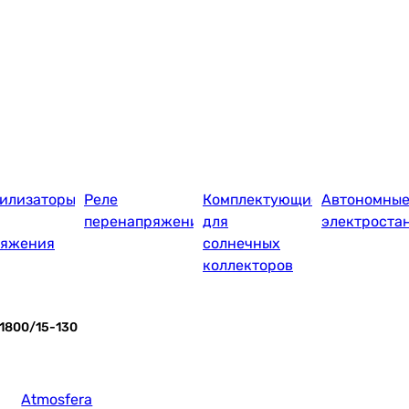
илизаторы
Реле
Комплектующие
Автономны
перенапряжения
для
электроста
ряжения
солнечных
коллекторов
1800/15-130
Atmosfera