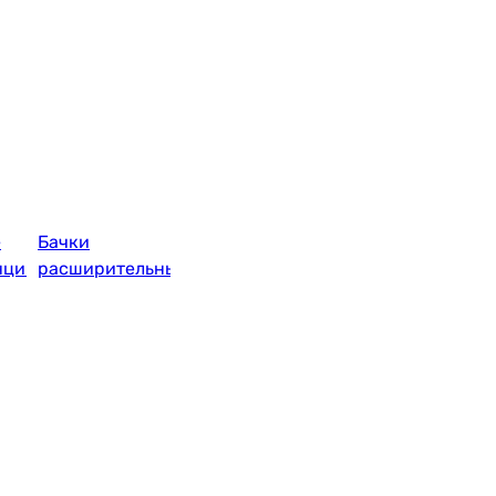
е
Бачки
нции
расширительные