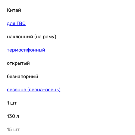
Китай
для ГВС
наклонный (на раму)
термосифонный
открытый
безнапорный
сезонно (весна-осень)
1 шт
130 л
15 шт