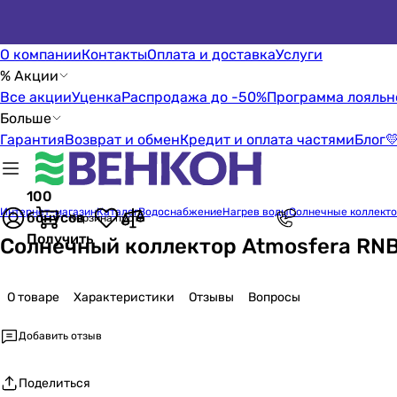
О компании
Контакты
Оплата и доставка
Услуги
% Акции
Все акции
Уценка
Распродажа до -50%
Программа лояльн
Больше
Гарантия
Возврат и обмен
Кредит и оплата частями
Блог

100
Интернет-магазин
Каталог
Водоснабжение
Нагрев воды
Солнечные коллект
бонусов
Корзина пуста
Получить
Солнечный коллектор Atmosfera RNB
О товаре
Характеристики
Отзывы
Вопросы
Добавить отзыв
Поделиться