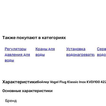
1500 Вт
Количество ТЭНов
2 шт
2 шт
Количество ступеней мощности
-
Также покупают в категориях
1 шт
Максимальная температура нагрева
Регуляторы
Краны для
Установка
Сер
75 °C
давления для
воды
водонагревателей
водо
75 °C
воды
Установка
вертикальная
вертикальная
Монтаж
Характеристики
Бойлер Vogel Flug Klassic Inox KVDI100 4
настенный
Основные характеристики
настенный
Особенности и функции
Бренд
-