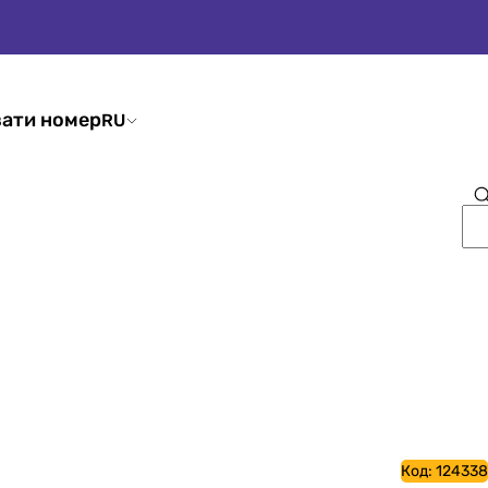
ати номер
RU
Код:
124338