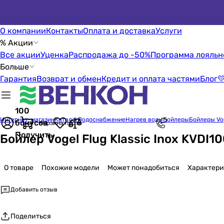
О компании
Контакты
Оплата и доставка
Услуги
% Акции
Все акции
Уценка
Распродажа до -50%
Программа лояльн
Больше
Гарантия
Возврат и обмен
Кредит и оплата частями
Блог

100
Интернет-магазин
Каталог
Водоснабжение
Нагрев воды
Бойлеры
Бойлеры Vog
бонусов
Корзина пуста
Получить
Бойлер Vogel Flug Klassic Inox KVDI
О товаре
Похожие модели
Может понадобиться
Характер
Добавить отзыв
Поделиться