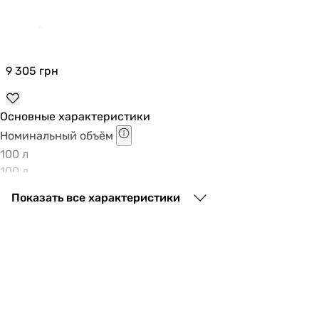
9 305
грн
Основные характеристики
Номинальный объём
100 л
100 л
Форма бойлера
Показать все характеристики
цилиндрический
цилиндрический
Тип ТЭНа
сухой
сухой
Мощность ТЭНа
2000 Вт